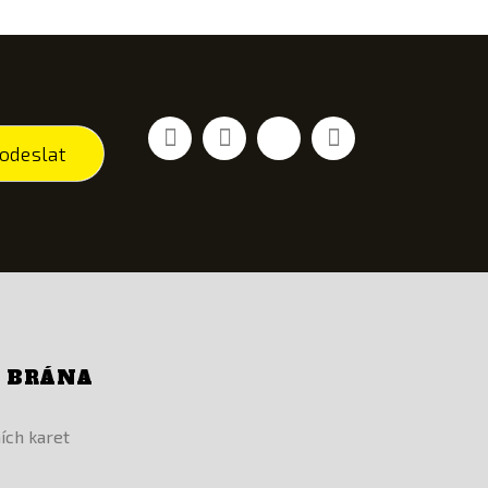
Facebook
YouTube
Vimeo
Instagram
odeslat
Í BRÁNA