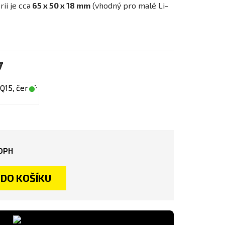
ii je cca
65 x 50 x 18 mm
(vhodný pro malé Li-
y
DPH
DO KOŠÍKU