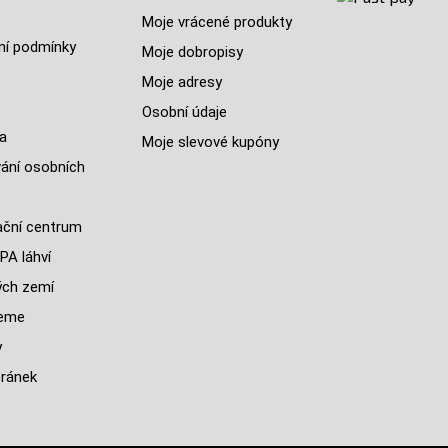
Moje vrácené produkty
í podmínky
Moje dobropisy
Moje adresy
Osobní údaje
a
Moje slevové kupóny
ání osobních
ční centrum
PA láhví
ých zemí
jeme
y
ránek