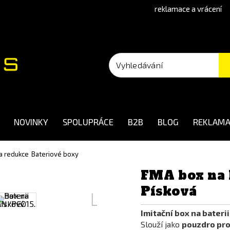
reklamace a vrácení
NOVINKY
SPOLUPRÁCE
B2B
BLOG
REKLAMA
 a redukce
Bateriové boxy
FMA box na 
Písková
Imitační box na bateri
Slouží jako
pouzdro pro