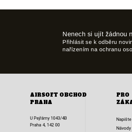
Nenech si ujít žádnou 
Přihlásit se k odběru nov
nařízením na ochranu os
AIRSOFT OBCHOD
PRO
PRAHA
ZÁK
U Pejřárny 1043/4B
Napište
Praha 4, 142 00
Návody 