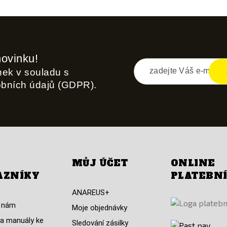
novinku!
inek v souladu s
obních údajů (GDPR).
MŮJ ÚČET
ONLINE
AZNÍKY
PLATEBN
ANAREUS+
 nám
Moje objednávky
a manuály ke
Sledování zásilky