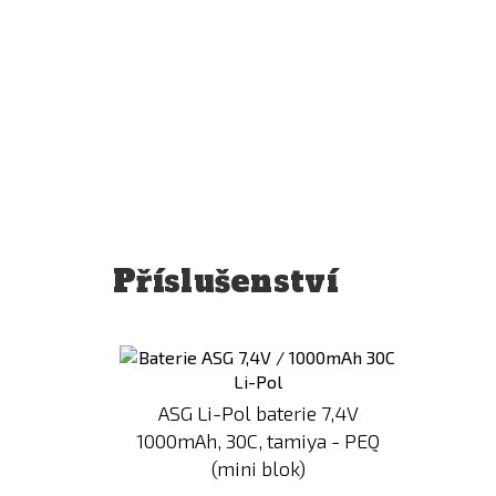
Příslušenství
Přidat
k
porovnání
ASG Li-Pol baterie 7,4V
1000mAh, 30C, tamiya - PEQ
(mini blok)