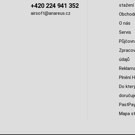
+420 224 941 352
stažení
airsoft@anareus.cz
Obchodn
O nás
Servis
Půjčovn
Zpracov
údajů
Reklama
Plnění H
Do kter
doruču
PastPa
Mapa st