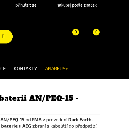
přihlásit se
nakupuj podle značek
Porovnání
Košík
(prázdný)
0
0
produktů
CE
KONTAKTY
ANAREUS+
baterii AN/PEQ-15 -
i AN/PEQ-15
od
FMA
v provedení
Dark Earth
.
 baterie
u
AEG
zbraní s kabeláží do předpažbí.