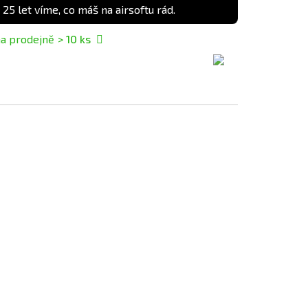
 25 let víme, co máš na airsoftu rád.
a prodejně
> 10
ks