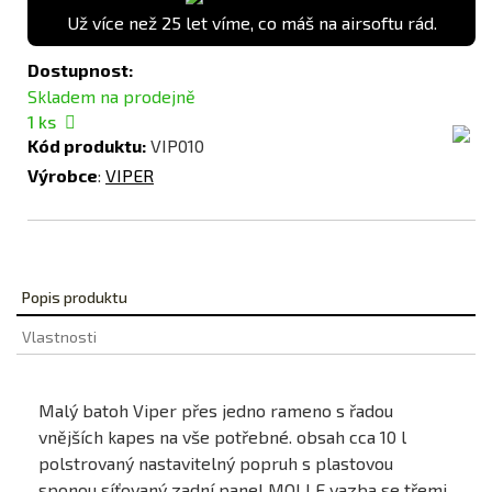
Už více než 25 let víme, co máš na airsoftu rád.
Dostupnost:
Skladem na prodejně
1
ks
Kód produktu:
VIP010
Výrobce
:
VIPER
Popis produktu
Vlastnosti
Malý batoh Viper přes jedno rameno s řadou
vnějších kapes na vše potřebné. obsah cca 10 l
polstrovaný nastavitelný popruh s plastovou
sponou síťovaný zadní panel MOLLE vazba se třemi