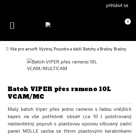
Go
Go
přihlásit se
to
to
English
Slovenčina
Košík
(prázdný)
0
version
(Slovak)
Toggle
version
navigation
Vše pro airsoft
Výstroj, Pouzdra a další
Batohy a Brašny
Brašny
Batoh VIPER přes rameno 10L
VCAM/MC
Malý batoh Viper přes jedno rameno s řadou vnějších
kapes na vše potřebné. obsah cca 10 l polstrovaný
nastavitelný popruh s plastovou sponou síťovaný zadní
panel MOLLE vazba se třemi plastovými karabinkami