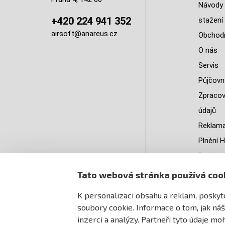
Návody 
+420 224 941 352
stažení
airsoft@anareus.cz
Obchodn
O nás
Servis
Půjčovn
Zpracov
údajů
Reklama
Plnění H
Do kter
doruču
Tato webová stránka používá coo
PastPa
K personalizaci obsahu a reklam, poskyto
Mapa st
soubory cookie. Informace o tom, jak náš
inzerci a analýzy. Partneři tyto údaje m