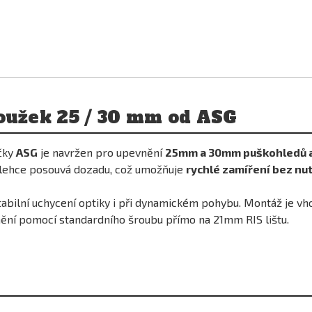
oužek 25 / 30 mm od ASG
čky
ASG
je navržen pro upevnění
25mm a 30mm puškohledů a
i lehce posouvá dozadu, což umožňuje
rychlé zamíření bez nut
stabilní uchycení optiky i při dynamickém pohybu. Montáž je v
ění pomocí standardního šroubu přímo na 21mm RIS lištu.