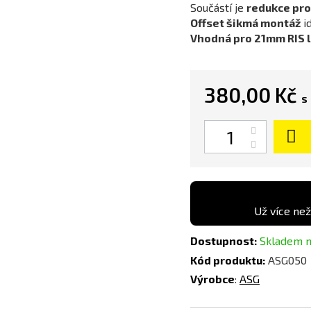
Součástí je
redukce pr
Offset šikmá montáž
id
Vhodná pro 21mm RIS l
380,00 Kč
s
Počet
Už více než
Dostupnost:
Skladem n
Kód produktu:
ASG050
Výrobce
:
ASG