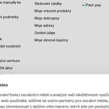
a manuály ke
Sledování zásilky
Moje vrácené produkty
í podmínky
Moje dobropisy
Moje adresy
Osobní údaje
a
Moje slevové kupóny
ání osobních
ční centrum
PA láhví
ých zemí
jeme
kies
y
vání funkcí sociálních médií a analýze naší návštěvnosti využ
ránek
 web používáte, sdílíme se svými partnery pro sociální média,
ohou zkombinovat s dalšími informacemi, které jste jim poskytli