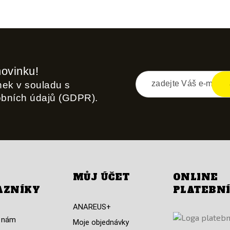
novinku!
inek v souladu s
obních údajů (GDPR).
MŮJ ÚČET
ONLINE
AZNÍKY
PLATEBN
ANAREUS+
 nám
Moje objednávky