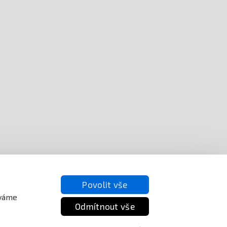
Povolit vše
íváme
Odmítnout vše