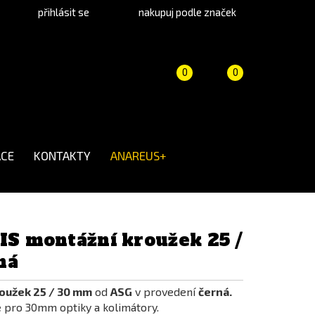
přihlásit se
nakupuj podle značek
Porovnání
Košík
(prázdný)
0
0
produktů
CE
KONTAKTY
ANAREUS+
IS montážní kroužek 25 /
ná
roužek 25 / 30 mm
od
ASG
v provedení
černá.
e
pro 30mm optiky a kolimátory.