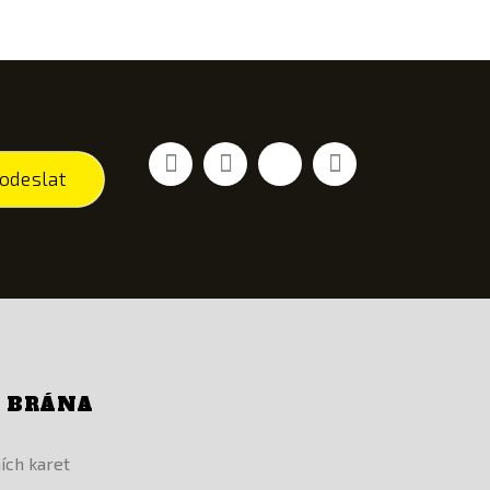
Facebook
YouTube
Vimeo
Instagram
odeslat
Í BRÁNA