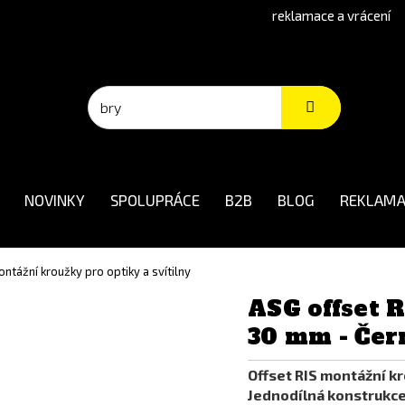
reklamace a vrácení
NOVINKY
SPOLUPRÁCE
B2B
BLOG
REKLAMA
ntážní kroužky pro optiky a svítilny
ASG offset R
30 mm - Čer
Offset RIS montážní k
Jednodílná konstrukc