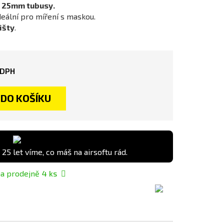
o 25mm tubusy.
eální pro míření s maskou.
išty
.
 DPH
DO KOŠÍKU
 25 let víme, co máš na airsoftu rád.
a prodejně
4
ks