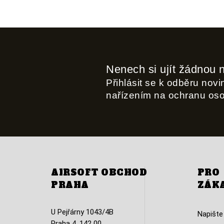
Nenech si ujít žádnou 
Přihlásit se k odběru nov
nařízením na ochranu os
AIRSOFT OBCHOD
PRO
PRAHA
ZÁK
U Pejřárny 1043/4B
Napište
Praha 4, 142 00