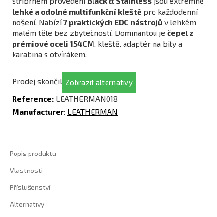
stříbrném provedení
Black & Stainless
jsou extrémně
lehké a odolné multifunkční kleště
pro každodenní
nošení. Nabízí
7 praktických EDC nástrojů
v lehkém
malém těle bez zbytečností. Dominantou je
čepel z
prémiové oceli 154CM
, kleště, adaptér na bity a
karabina s otvírákem.
Prodej skončil
Zobrazit alternativy
Reference:
LEATHERMAN018
Manufacturer
:
LEATHERMAN
Popis produktu
Vlastnosti
Příslušenství
Alternativy