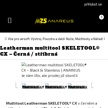
Go
Go
přihlásit se
to
to
English
Slovenčina
Košík
(prázdný)
0
version
(Slovak)
Toggle
version
navigation
Vše pro airsoft
Výstroj, Pouzdra a další
Nože, Multitooly a Nářadí
Mu
Leatherman multitool SKELETOOL®
CX – Černá / stříbrná
Je nám líto, ale prodej již skončil
Multitool Leatherman SKELETOOL® CX
v černém a