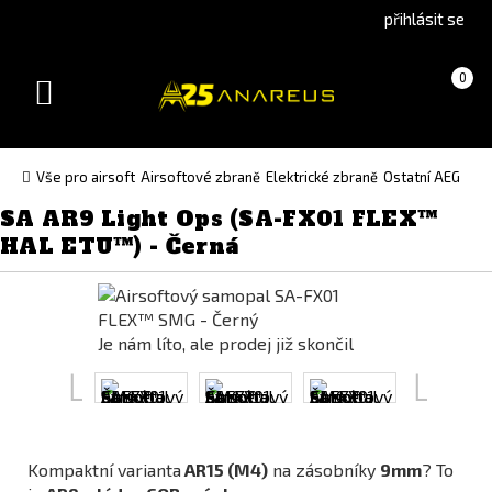
Go
Go
přihlásit se
to
to
English
Slovenčina
Košík
(prázdný)
0
version
(Slovak)
Toggle
version
navigation
Vše pro airsoft
Airsoftové zbraně
Elektrické zbraně
Ostatní AEG
SA AR9 Light Ops (SA-FX01 FLEX™
HAL ETU™) - Černá
Je nám líto, ale prodej již skončil
Kompaktní varianta
AR15 (M4)
na zásobníky
9mm
? To