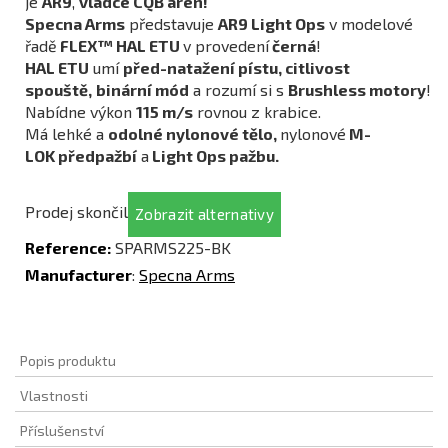
je
AR9
,
vládce CQB arén!
Specna Arms
představuje
AR9 Light Ops
v modelové
řadě
FLEX™ HAL ETU
v provedení
černá
!
HAL ETU
umí
před-natažení pístu, citlivost
spouště,
binární mód
a rozumí si s
Brushless motory
!
Nabídne výkon
115 m/s
rovnou z krabice.
Má lehké a
odolné nylonové
tělo,
nylonové
M-
LOK předpažbí
a
Light Ops pažbu.
Prodej skončil
Zobrazit alternativy
Reference:
SPARMS225-BK
Manufacturer
:
Specna Arms
Popis produktu
Vlastnosti
Příslušenství