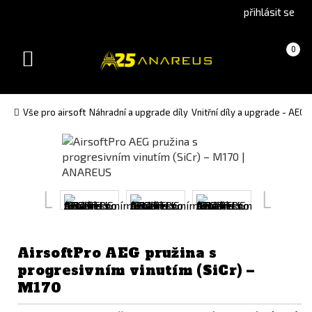
Go
Go
přihlásit se
to
to
English
Slovenčina
Košík
(prázdný)
0
version
(Slovak)
Toggle
version
navigation
Vše pro airsoft
Náhradní a upgrade díly
Vnitřní díly a upgrade - AEG
AirsoftPro AEG pružina s
progresivním vinutím (SiCr) –
M170