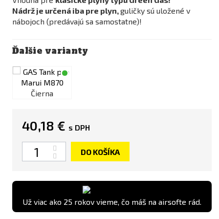
Nádrž je určená iba pre plyn,
guličky sú uložené v
nábojoch (predávajú sa samostatne)!
Ďalšie varianty
Čierna
40,18 €
s DPH
Množstvo
DO KOŠÍKA
Už viac ako 25 rokov vieme, čo máš na airsofte rád.