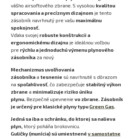
vášho airsoftového zbrane. S vysokou
kvalitou
spracovania a precíznym dizajnom
je tento
zásobník navrhnutý pre vašu
maximálnu
spokojnosť.
Vďaka svojej
robuste konštrukcii a
ergonomickému dizajnu
je ideálnou voľbou
pre
rýchlu a jednoduchú výmenu plynového
zásobníka
za nový.
Mechanizmus uvoľňovania
zásobníka
a
tesnenie
sú navrhnuté s dôrazom
na
spoľahlivosť
, čo zabezpečuje
stabilný výkon
zbrane
a
minimalizuje riziko úniku
plynu.
Bezpečné upevnenie
vo zbrane.
Zásobník
je určený pre klasické plyny typu
Green Gas
.
Jedná sa iba o schránku, do ktorej sa nalieva
plyn,
ktorý poháňa brokovnicu.
Guličky (munícia) sú umiestnené
v samostatne