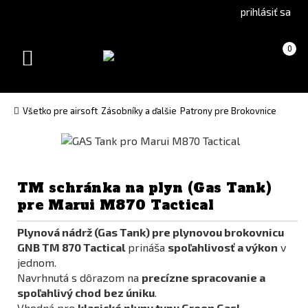
Go
Go
prihlásiť sa
to
to
Čeština
English
Košík
(prázdny)
0
(Czech)
version
Toggle
version
navigation
Všetko pre airsoft
Zásobníky a ďalšie
Patrony pre Brokovnice
TM schránka na plyn (Gas Tank)
pre Marui M870 Tactical
Plynová nádrž (Gas Tank) pre plynovou brokovnicu
GNB TM 870 Tactical
prináša
spoľahlivosť a výkon
v
jednom.
Navrhnutá s dôrazom na
precízne spracovanie a
spoľahlivý chod
bez úniku
.
Vhodná pre
klasické plyny typu Green Gas!