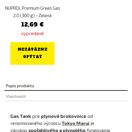
NUPROL Premium Green Gas
2.0 (300 g) - Zelená
12,69 €
vypredané
NEZÁVÄZNE
OPÝTAŤ
Popis produktu
Vlastnosti
Gas Tank
pre
plynové brokovnice
od
renomovaného výrobcu
Tokyo Marui
je
zárukou
spoľahlivého a plynulého
fungovania