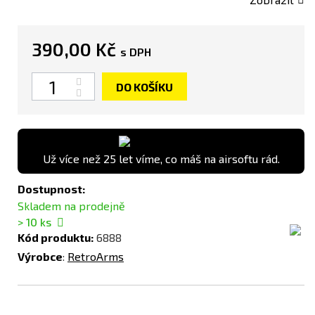
390,00 Kč
s DPH
Počet
DO KOŠÍKU
Už více než 25 let víme, co máš na airsoftu rád.
Dostupnost:
Skladem na prodejně
> 10
ks
Kód produktu:
6888
Výrobce
:
RetroArms