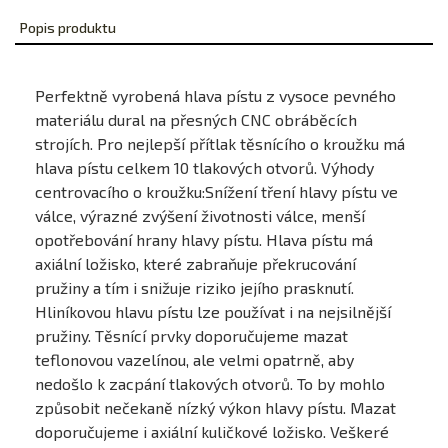
Popis produktu
Perfektně vyrobená hlava pístu z vysoce pevného
materiálu dural na přesných CNC obráběcích
strojích. Pro nejlepší přítlak těsnícího o kroužku má
hlava pístu celkem 10 tlakových otvorů. Výhody
centrovacího o kroužku:Snížení tření hlavy pístu ve
válce, výrazné zvýšení životnosti válce, menší
opotřebování hrany hlavy pístu. Hlava pístu má
axiální ložisko, které zabraňuje překrucování
pružiny a tím i snižuje riziko jejího prasknutí.
Hliníkovou hlavu pístu lze používat i na nejsilnější
pružiny. Těsnící prvky doporučujeme mazat
teflonovou vazelínou, ale velmi opatrně, aby
nedošlo k zacpání tlakových otvorů. To by mohlo
způsobit nečekaně nízký výkon hlavy pístu. Mazat
doporučujeme i axiální kuličkové ložisko. Veškeré