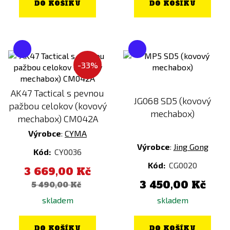
DO KOŠÍKU
DO KOŠÍKU
-33%
AK47 Tactical s pevnou
JG068 SD5 (kovový
pažbou celokov (kovový
mechabox)
mechabox) CM042A
Výrobce
:
CYMA
Výrobce
:
Jing Gong
Kód:
CY0036
Kód:
CG0020
3 669,00 Kč
3 450,00 Kč
5 490,00 Kč
skladem
skladem
DO KOŠÍKU
DO KOŠÍKU