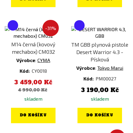
-31%
M14 černá (kovový
TM GBB plynová pistole
mechabox) CM032
Desert Warrior 4.3 -
Písková
Výrobce
:
CYMA
Výrobce
:
Tokyo Marui
Kód:
CY0018
Kód:
PM00027
3 459,00 Kč
3 190,00 Kč
4 990,00 Kč
skladem
skladem
DO KOŠÍKU
DO KOŠÍKU