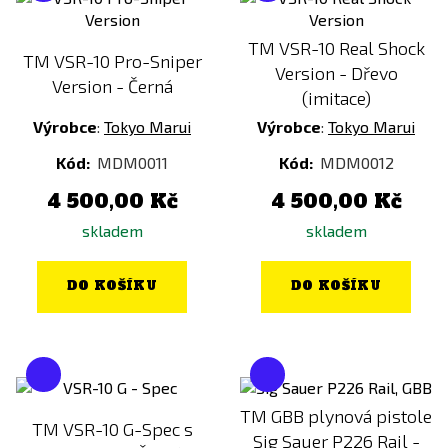
Procesorovka
ANO
TM VSR-10 Real Shock
TM VSR-10 Pro-Sniper
NE
Version - Dřevo
Version - Černá
(imitace)
Výrobce
:
Tokyo Marui
Výrobce
:
Tokyo Marui
Kód:
MDM0011
Kód:
MDM0012
4 500,00 Kč
4 500,00 Kč
skladem
skladem
DO KOŠÍKU
DO KOŠÍKU
TM GBB plynová pistole
TM VSR-10 G-Spec s
Sig Sauer P226 Rail -