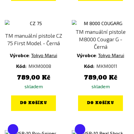
0,32g - 0,40g
0,40g - 0,45g
0,46g
0,49g
Baterie součástí balení
TM manuální pistole
TM manuální pistole CZ
M8000 Cougar G -
ANO
75 First Model - Černá
Černá
NE
Výrobce
:
Tokyo Marui
Výrobce
:
Tokyo Marui
Typ zásobníku
Kód:
MKM0008
Kód:
MKM0011
Tlačný
789,00 Kč
789,00 Kč
Točný
skladem
skladem
MOSFET
DO KOŠÍKU
DO KOŠÍKU
ANO
NE