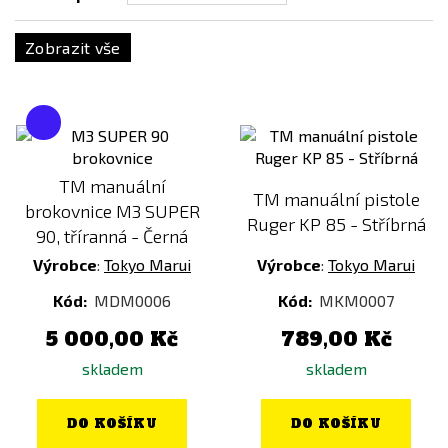
WELL
Ostatní
T-Dean
Zobrazit vše
WoSporT
Písková
USB-C
Růžová
Typ baterie
Šedá
Stříbrná
Transparentní
TM manuální
Doporučená váha munice
TM manuální pistole
brokovnice M3 SUPER
Zelená
Ruger KP 85 - Stříbrná
0,12g
90, tříranná - Černá
Zlatá
0,20g - 0,23g
Výrobce
:
Tokyo Marui
Výrobce
:
Tokyo Marui
Žlutá
0,25g - 0,28g
Kód:
MDM0006
Kód:
MKM0007
0,28g - 0,32g
5 000,00 Kč
789,00 Kč
0,30g
skladem
skladem
0,30g - 0,36g
0,32g - 0,36g
DO KOŠÍKU
DO KOŠÍKU