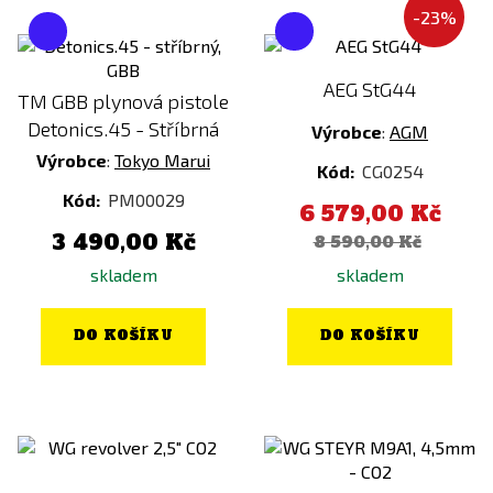
-23%
AEG StG44
TM GBB plynová pistole
Detonics.45 - Stříbrná
Výrobce
:
AGM
Výrobce
:
Tokyo Marui
Kód:
CG0254
Kód:
PM00029
6 579,00 Kč
3 490,00 Kč
8 590,00 Kč
skladem
skladem
DO KOŠÍKU
DO KOŠÍKU