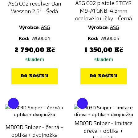
ASG CO2 pistole STEYR
ASG CO2 revolver Dan
M9-A1 GNB, 4,5mm
Wesson 2.5" - Šedá
ocelové kuličky - Černá
Výrobce
:
ASG
Výrobce
:
ASG
Kód:
WG0004
Kód:
WG0005
2 790,00 Kč
1 350,00 Kč
skladem
skladem
DO KOŠÍKU
DO KOŠÍKU
MB03D Sniper - imitace
MB03D Sniper - černá +
dřeva + optika +
optika + dvojnožka