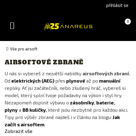
Go
Go
přihlásit se
to
to
English
Slovenčina
Košík
(prázdný)
0
version
(Slovak)
Toggle
version
navigation
Vše pro airsoft
AIRSOFTOVÉ ZBRANĚ
Výrobce
U nás si vybereš z největší nabídky
airsoftových zbraní.
A&K
Od
elektrických (AEG)
přes
plynové
až po
manuální
AceTech
repliky. Ať jsi začátečník, nebo zkušený hráč, vybereš si
Action Army
model, který splní tvoje požadavky na výkon i styl hry.
Nezapomeň doplnit výbavu o
zásobníky
,
baterie
,
AGM
plyny
a
BB kuličky
,
které jsou nezbytné pro každou akci.
ARCTURUS
Tipy pro výběr zbraně najdeš i v článku na blogu:
Jak
ARES
začít s airsoftem
.
Zobrazit vše
ASG