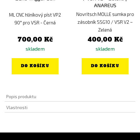
Novritsch MOLLE sumka pro
ML CNC hliníkový píst VP2
zásobník SSG10 / VSR V2 –
90° pro VSR - Černá
Zelená
700,00 Kč
400,00 Kč
skladem
skladem
DO KOŠÍKU
DO KOŠÍKU
Popis produktu
Vlastnosti