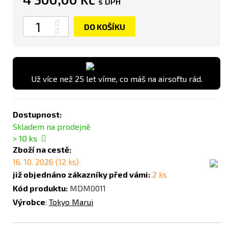
s DPH
Počet
DO KOŠÍKU
Už více než 25 let víme, co máš na airsoftu rád.
Dostupnost:
Skladem na prodejně
> 10
ks
Zboží na cestě:
16. 10. 2026 (12 ks)
již objednáno zákazníky před vámi:
2 ks
Kód produktu:
MDM0011
Výrobce
:
Tokyo Marui