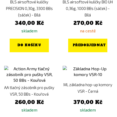
BLS airsoftové kuličky
BLS airsoftové kuličky BIO UH
PRECISION 0,30g, 3300 BBs
0,36g, 1000 BBs (sáček) -
(sáček) - Bílá
Bílá
340,00 Kč
270,00 Kč
skladem
na cestě
DO KOŠÍKU
PŘEDOBJEDNAT
ML základna hop-up komory
AA tlačný zásobník pro pušky
VSR - Černá
VSR, 50 BBs - Kouřová
260,00 Kč
370,00 Kč
skladem
skladem