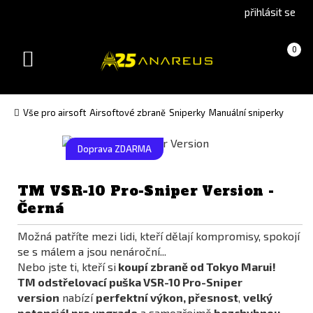
Go
Go
přihlásit se
to
to
English
Slovenčina
Košík
(prázdný)
0
version
(Slovak)
Toggle
version
navigation
Vše pro airsoft
Airsoftové zbraně
Sniperky
Manuální sniperky
Doprava ZDARMA
TM VSR-10 Pro-Sniper Version -
Černá
Možná patříte mezi lidi, kteří dělají kompromisy, spokojí
se s málem a jsou nenároční...
Nebo jste ti, kteří si
koupí zbraně od Tokyo Marui!
TM odstřelovací puška VSR-10 Pro-Sniper
version
nabízí
perfektní výkon, přesnost
,
velký
potenciál pro upgrade
a samozřejmě
bezchybnou