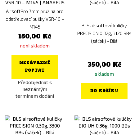
AirsoftPro 7mm pružina pro
odstřelovací pušky VSR-10 –
BLS airsoftové kuličky
M145
PRECISION 0,32g, 3120 BBs
150,00 Kč
(sáček) - Bílá
není skladem
NEZÁVAZNĚ
350,00 Kč
POPTAT
skladem
Předobjednat s
neznámým
DO KOŠÍKU
termínem dodání