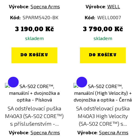
Výrobce
:
Specna Arms
Výrobce
:
WELL
Kód:
SPARMS420-BK
Kód:
WELL0007
3 190,00 Kč
3 790,00 Kč
skladem
skladem
DO KOŠÍKU
DO KOŠÍKU
SA odstřelovací puška
SA odstřelovací puška
M40A3 (SA-S02 CORE™)
M40A3 High Velocity
s příslušenstvím -...
(SA-S02 CORE™) s...
Výrobce
:
Specna Arms
Výrobce
:
Specna Arms