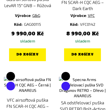
FN SCAR-H CQC AEG –
LevAR 15" GNB – Růžová
Dark Earth
Výrobce
:
G&G
Výrobce
:
VFC
Kód:
GAG00115
Kód:
VFC0142
9 990,00 Kč
8 990,00 Kč
skladem
skladem
DO KOŠÍKU
DO KOŠÍKU
VFC airsoftová puška
SA odstřelovací puška
FN SCAR-H CQC AEG –
SVD RETRO Bolt-Action