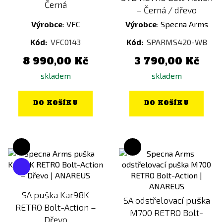
Černá
– Černá / dřevo
Výrobce
:
VFC
Výrobce
:
Specna Arms
Kód:
VFC0143
Kód:
SPARMS420-WB
8 990,00 Kč
3 790,00 Kč
skladem
skladem
DO KOŠÍKU
DO KOŠÍKU
SA puška Kar98K
SA odstřelovací puška
RETRO Bolt-Action –
M700 RETRO Bolt-
Dřevo