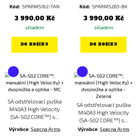
Kód:
SPARMS162-TAN
Kód:
SPARMS283-BK
3 990,00 Kč
3 990,00 Kč
skladem
skladem
DO KOŠÍKU
DO KOŠÍKU
SA odstřelovací puška
SA odstřelovací puška
M40A3 High Velocity
M40A3 High Velocity
(SA-S02 CORE™) s...
(SA-S02 CORE™) s...
Výrobce
:
Specna Arms
Výrobce
:
Specna Arms