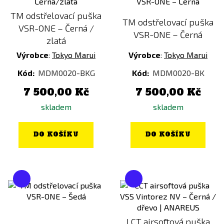
0,30g - 0,36g
TM odstřelovací puška
0,32g - 0,36g
TM odstřelovací puška
VSR-ONE – Černá /
0,32g - 0,40g
VSR-ONE – Černá
zlatá
0,40g - 0,45g
Výrobce
:
Tokyo Marui
Výrobce
:
Tokyo Marui
0,46g
Kód:
MDM0020-BKG
Kód:
MDM0020-BK
0,49g
7 500,00 Kč
7 500,00 Kč
skladem
skladem
Baterie součástí balení
NE
DO KOŠÍKU
DO KOŠÍKU
Typ zásobníku
Tlačný
Točný
MOSFET
LCT airsoftová puška