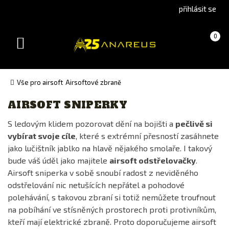
Go
Go
přihlásit se
to
to
English
Slovenčina
Košík
(prázdný)
0
version
(Slovak)
Toggle
version
navigation
Vše pro airsoft
Airsoftové zbraně
AIRSOFT SNIPERKY
Výrobce
S ledovým klidem pozorovat dění na bojišti a
pečlivě si
A&K
vybírat svoje cíle
, které s extrémní přesností zasáhnete
ARES
jako lučištník jablko na hlavě nějakého smolaře. I takový
ASG
bude váš úděl jako majitele
airsoft odstřelovačky
.
Airsoft sniperka v sobě snoubí radost z neviděného
CYMA
odstřelování nic netušících nepřátel a pohodové
Double Bell
polehávání, s takovou zbraní si totiž nemůžete troufnout
EPES Custom
na pobíhání ve stísněných prostorech proti protivníkům,
kteří mají elektrické zbraně. Proto doporučujeme airsoft
G&G