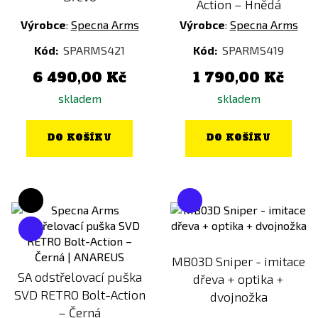
Action – Hnědá
Výrobce
:
Specna Arms
Výrobce
:
Specna Arms
Kód:
SPARMS421
Kód:
SPARMS419
6 490,00 Kč
1 790,00 Kč
skladem
skladem
DO KOŠÍKU
DO KOŠÍKU
MB03D Sniper - imitace
SA odstřelovací puška
dřeva + optika +
SVD RETRO Bolt-Action
dvojnožka
– Černá