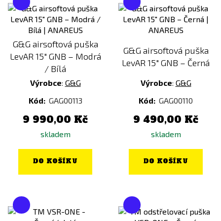
Multicam
Písková
G&G airsoftová puška
Růžová
G&G airsoftová puška
LevAR 15" GNB – Modrá
Šedá
Typ konektoru
LevAR 15" GNB – Černá
/ Bílá
Zelená
JST
Výrobce
:
G&G
Výrobce
:
G&G
Malá Tamyia
Kód:
GAG00113
Kód:
GAG00110
T-Dean
9 990,00 Kč
9 490,00 Kč
Typ baterie
skladem
skladem
DO KOŠÍKU
DO KOŠÍKU
Doporučená váha munice
0,25g - 0,28g
0,28g - 0,32g