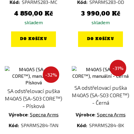
Kód:
SPARMS283-MC
Kód:
SPARMS283-OD
4 850,00 Kč
3 990,00 Kč
skladem
skladem
DO KOŠÍKU
DO KOŠÍKU
-31%
-32%
SA odstřelovací puška
SA odstřelovací puška
M40A5 (SA-S03 CORE™)
M40A5 (SA-S03 CORE™)
- Černá
- Písková
Výrobce
:
Specna Arms
Výrobce
:
Specna Arms
Kód:
SPARMS284-TAN
Kód:
SPARMS284-BK