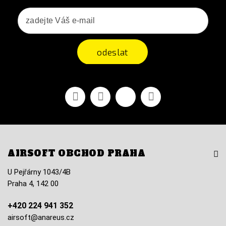
odeslat
Facebook
YouTube
Vimeo
Instagram
AIRSOFT OBCHOD PRAHA
U Pejřárny 1043/4B
Praha 4, 142 00
+420 224 941 352
airsoft@anareus.cz