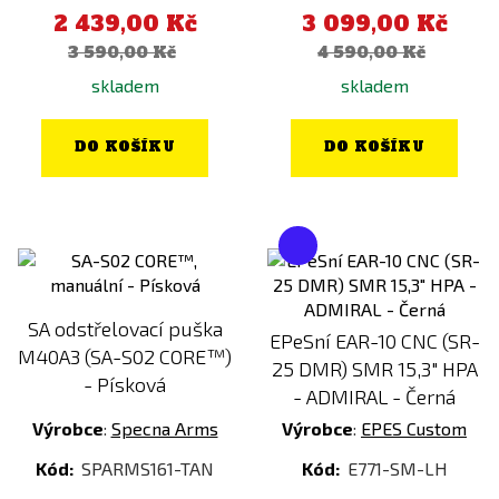
2 439,00 Kč
3 099,00 Kč
3 590,00 Kč
4 590,00 Kč
skladem
skladem
DO KOŠÍKU
DO KOŠÍKU
SA odstřelovací puška
EPeSní EAR-10 CNC (SR-
M40A3 (SA-S02 CORE™)
25 DMR) SMR 15,3" HPA
- Písková
- ADMIRAL - Černá
Výrobce
:
Specna Arms
Výrobce
:
EPES Custom
Kód:
SPARMS161-TAN
Kód:
E771-SM-LH