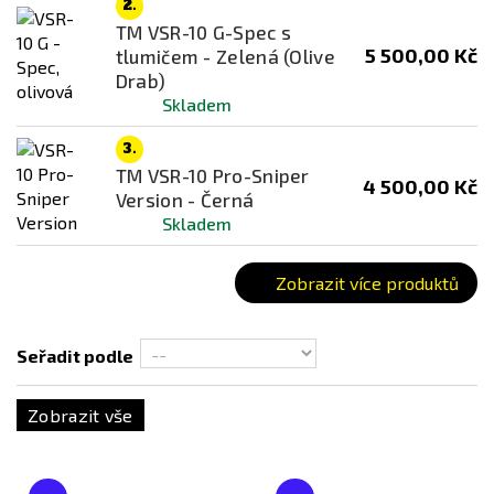
Montážní systém
2.
TM VSR-10 G-Spec s
Atypický
5 500,00 Kč
tlumičem - Zelená (Olive
M-LOK
Drab)
Skladem
RIS / Picatinny
SMR
3.
TM VSR-10 Pro-Sniper
Žádný
4 500,00 Kč
Version - Černá
Skladem
Barva
Bronzová
Zobrazit více produktů
Černá
Černá / Kombinace
Seřadit podle
Dark Earth (FDE)
Dřevěná
Zobrazit vše
Hnědá
Modrá