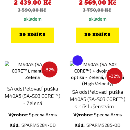
2 439,00 Kč
2 569,00 Kč
3 590,00 Kč
3 750,00 Kč
skladem
skladem
DO KOŠÍKU
DO KOŠÍKU
-32%
-32%
SA odstřelovací puška
SA odstřelovací puška
M40A5 (SA-S03 CORE™)
M40A5 (SA-S03 CORE™)
- Zelená
s příslušenstvím -...
Výrobce
:
Specna Arms
Výrobce
:
Specna Arms
Kód:
SPARMS284-OD
Kód:
SPARMS285-OD