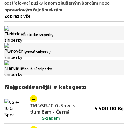
odstřelovací pušky jenom
zkušeným borcům
nebo
Jing Gong
opravdovým fajnšmekrům
.
LCT
Zobrazit vše
NOVRITSCH
Specna Arms
Dostupnost
Elektrické sniperky
Tokyo Marui
skladem
UMAREX
na cestě
Plynové sniperky
VFC
není skladem
Manuální sniperky
WELL
Cena
Nejprodávanější v kategorii
1479
Kč
36356
Kč
1.
Materiál těla
TM VSR-10 G-Spec s
5 500,00 Kč
tlumičem - Černá
Skladem