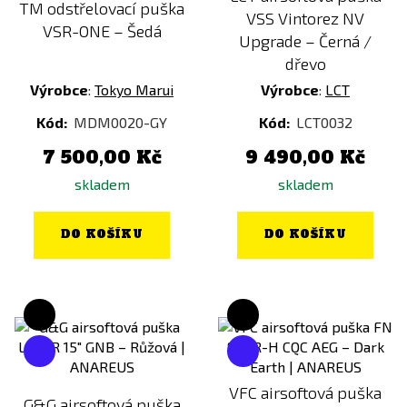
ANO
TM odstřelovací puška
VSS Vintorez NV
VSR-ONE – Šedá
NE
Upgrade – Černá /
dřevo
Procesorovka
Výrobce
:
Tokyo Marui
Výrobce
:
LCT
ANO
Kód:
MDM0020-GY
Kód:
LCT0032
NE
7 500,00 Kč
9 490,00 Kč
skladem
skladem
DO KOŠÍKU
DO KOŠÍKU
VFC airsoftová puška
G&G airsoftová puška