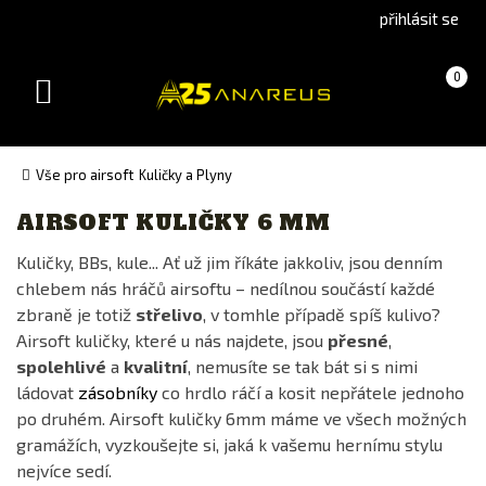
Go
Go
přihlásit se
to
to
English
Slovenčina
Košík
(prázdný)
0
version
(Slovak)
Toggle
version
navigation
Vše pro airsoft
Kuličky a Plyny
AIRSOFT KULIČKY 6 MM
Výrobce
Kuličky, BBs, kule... Ať už jim říkáte jakkoliv, jsou denním
ASG
chlebem nás hráčů airsoftu – nedílnou součástí každé
BLS
zbraně je totiž
střelivo
, v tomhle případě spíš kulivo?
EDGE ULTRA by SA
Airsoft kuličky, které u nás najdete, jsou
přesné
,
spolehlivé
a
kvalitní
, nemusíte se tak bát si s nimi
GUARDER
ládovat
zásobníky
co hrdlo ráčí a kosit nepřátele jednoho
NOVRITSCH
po druhém. Airsoft kuličky 6mm máme ve všech možných
Specna Arms
gramážích, vyzkoušejte si, jaká k vašemu hernímu stylu
nejvíce sedí.