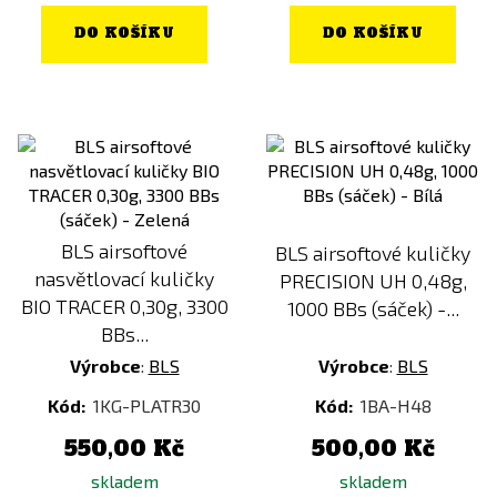
DO KOŠÍKU
DO KOŠÍKU
BLS airsoftové
BLS airsoftové kuličky
nasvětlovací kuličky
PRECISION UH 0,48g,
BIO TRACER 0,30g, 3300
1000 BBs (sáček) -...
BBs...
Výrobce
:
BLS
Výrobce
:
BLS
Kód:
1KG-PLATR30
Kód:
1BA-H48
550,00 Kč
500,00 Kč
skladem
skladem