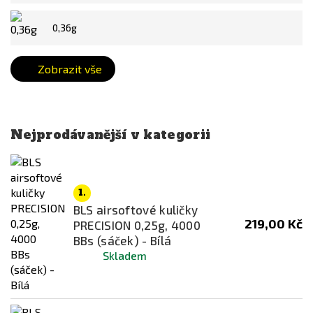
Stříbrná
Zelená
0,36g
Žlutá
Zobrazit vše
Cena za 1 BB
0.036
Kč
0.792
Kč
Nejprodávanější v kategorii
1.
BLS airsoftové kuličky
219,00 Kč
PRECISION 0,25g, 4000
BBs (sáček) - Bílá
Skladem