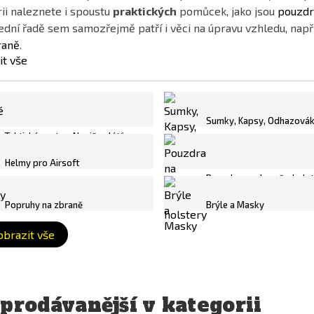
ii naleznete i spoustu
praktických
pomůcek, jako jsou
pouzdr
dní řadě sem samozřejmě patří i věci na úpravu vzhledu, např
raně
.
it vše
Sumky, Kapsy, Odhazová
Taktické vesty a Nosiče plátů
Helmy pro Airsoft
Pouzdra na zbraně - hols
Popruhy na zbraně
Brýle a Masky
obrazit vše
prodávanější v kategorii