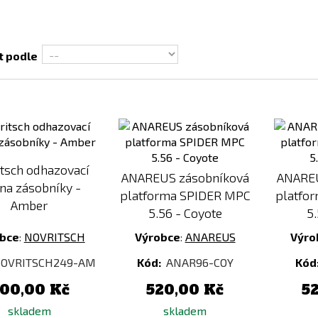
t podle
Přidat
Přidat
k
k
porovnání
porovnání
tsch odhazovací
ANAREUS zásobníková
ANAREU
 na zásobníky -
platforma SPIDER MPC
platfo
Amber
5.56 - Coyote
5
bce
:
NOVRITSCH
Výrobce
:
ANAREUS
Výro
OVRITSCH249-AM
Kód:
ANAR96-COY
Kód
00,00 Kč
520,00 Kč
5
skladem
skladem