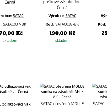
puškové zásobníky -
Černá
Černá
ýrobce
:
SATAC
Výrobce
:
SATAC
Vý
:
SATAC037-BK
Kód:
SATAC038-BK
Kód:
70,00 Kč
190,00 Kč
2
skladem
skladem
Přidat
Přidat
k
k
porovnání
porovnání
SATAC otevřená MOLLE
SATAC 
 odhazovací vak