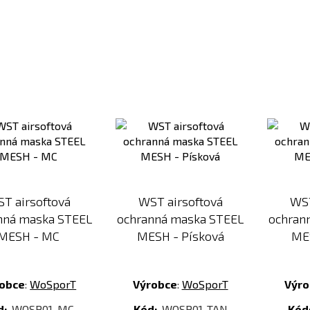
Přidat
Přidat
k
k
porovnání
porovnání
T airsoftová
WST airsoftová
WST
nná maska STEEL
ochranná maska STEEL
ochran
MESH - MC
MESH - Písková
ME
obce
:
WoSporT
Výrobce
:
WoSporT
Výro
d:
WOSP01-MC
Kód:
WOSP01-TAN
Kód