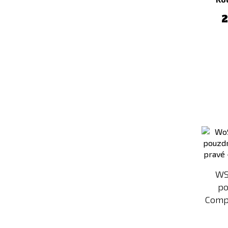
Kryptek
Kryptek
2
Obskura
Typhon
Kryptek
Kuře Korma
Wraith
Kuře Korma
Kuře na
Kuřecí křídla
paprice (KIDS)
Kuřecí na
divoko
Kuřecí
Kuřecí Tikka
supreme
Masala
Kuřecí Tikka
Lime
Masala
Mac &
Cheese (KIDS)
WS
Masové
Masové
po
koule
kuličky (KIDS)
Compa
MENU 1
MENU 1
(EMERGENCY)
(FULL-DAY)