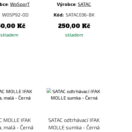
bce
:
WoSporT
Výrobce
:
SATAC
:
WOSP92-OD
Kód:
SATAC036-BK
50,00 Kč
250,00 Kč
skladem
skladem
Přidat
Přidat
k
k
porovnání
porovnání
C MOLLE IFAK
SATAC odtrhávací IFAK
, malá - Černá
MOLLE sumka - Černá