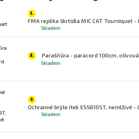
1.
FMA replika škrtidla MIC CAT Tourniquet -
Skladem
Parašňůra - paracord 100cm, olivová
2.
Skladem
3.
Ochranné brýle Itek ES5810ST, nemlživé - č
Skladem