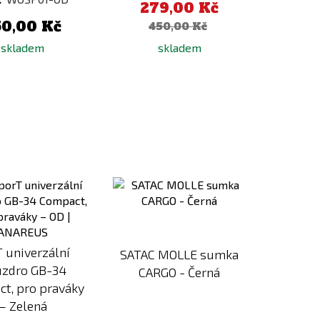
279,00 Kč
50,00 Kč
450,00 Kč
skladem
skladem
Přidat
Přidat
k
k
porovnání
porovnání
 univerzální
SATAC MOLLE sumka
zdro GB-34
CARGO - Černá
t, pro praváky
– Zelená