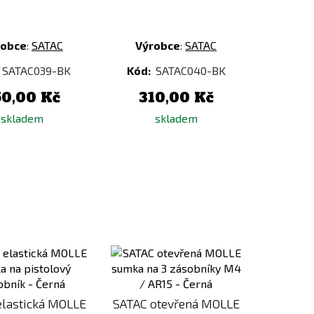
robce
:
SATAC
Výrobce
:
SATAC
SATAC039-BK
Kód:
SATAC040-BK
50,00 Kč
310,00 Kč
skladem
skladem
Přidat
Přidat
k
k
porovnání
porovnání
elastická MOLLE
SATAC otevřená MOLLE