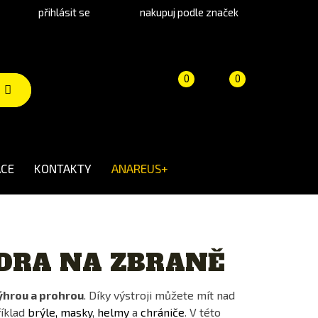
přihlásit se
nakupuj podle značek
Porovnání
Košík
(prázdný)
0
0
produktů
CE
KONTAKTY
ANAREUS+
ZDRA NA ZBRANĚ
ýhrou a prohrou
. Díky výstroji můžete mít nad
říklad
brýle, masky
,
helmy
a
chrániče
. V této