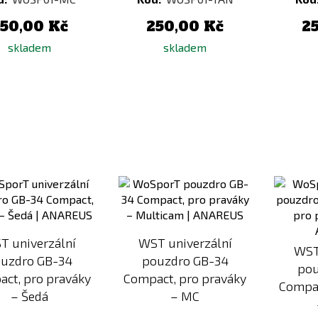
50,00 Kč
250,00 Kč
2
skladem
skladem
Přidat
Přidat
k
k
porovnání
porovnání
T univerzální
WST univerzální
WST
uzdro GB-34
pouzdro GB-34
pou
ct, pro praváky
Compact, pro praváky
Compac
– Šedá
– MC