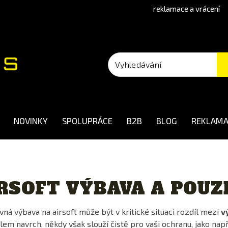
reklamace a vrácení
NOVINKY
SPOLUPRÁCE
B2B
BLOG
REKLAMA
RSOFT VÝBAVA A POU
vná výbava na airsoft může být v kritické situaci rozdíl mezi
v
lem navrch, někdy však slouží čistě pro vaši ochranu, jako nap