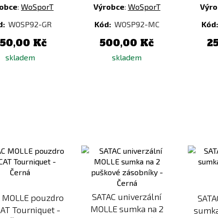
obce
:
WoSporT
Výrobce
:
WoSporT
Výro
d:
WOSP92-GR
Kód:
WOSP92-MC
Kód
50,00 Kč
500,00 Kč
2
skladem
skladem
Přidat
Přidat
k
k
porovnání
porovnání
SATAC univerzální
 MOLLE pouzdro
SATA
MOLLE sumka na 2
AT Tourniquet -
sumka