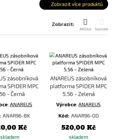
Zobrazit více produktů
Zobrazit:
Mřížka
Seznam
Přidat
Přidat
k
k
porovnání
porovnání
S zásobníková
ANAREUS zásobníková
rma SPIDER MPC
platforma SPIDER MPC
.56 - Černá
5.56 - Zelená
bce
:
ANAREUS
Výrobce
:
ANAREUS
:
ANAR96-BK
Kód:
ANAR96-OD
20,00 Kč
520,00 Kč
skladem
skladem