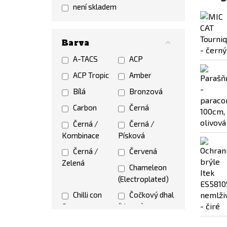
FENIX
FENIX
není skladem
PROTECTOR
FMA
FOSCO
Barva
Gerber
GFC
A-TACS
ACP
Glock
GUARDER
ACP Tropic
Amber
GUN
HELIKON
Bílá
Bronzová
FLOWER
Invader Gear
Carbon
Černá
Kicking
King Arms
Černá /
Černá /
Mustang
Kombat
Kombinace
Písková
KRYLON
KRYPTEK
Černá /
Červená
KRYTAC
Zelená
Chameleon
LEATHERMAN
(Electroplated)
MAGPUL
MFH
Chilli con
Čočkový dhal
Mil Force
Miltec
Carne
(Vegan)
Modestone
Night
Čočkový dhal
Coyote