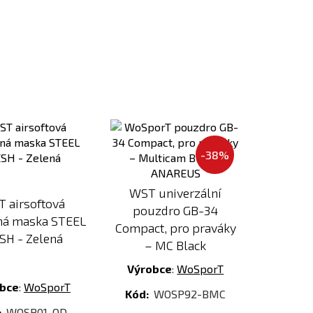
Přidat
Přidat
k
k
porovnání
porovnání
-38%
WST univerzální
 airsoftová
pouzdro GB-34
ná maska STEEL
Compact, pro praváky
SH - Zelená
– MC Black
Výrobce
:
WoSporT
bce
:
WoSporT
Kód:
WOSP92-BMC
:
WOSP01-OD