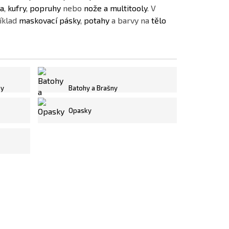
a
,
kufry
,
popruhy
nebo
nože a multitooly
. V
íklad
maskovací pásky
,
potahy
a barvy na
tělo
ky
Batohy a Brašny
Opasky
tery