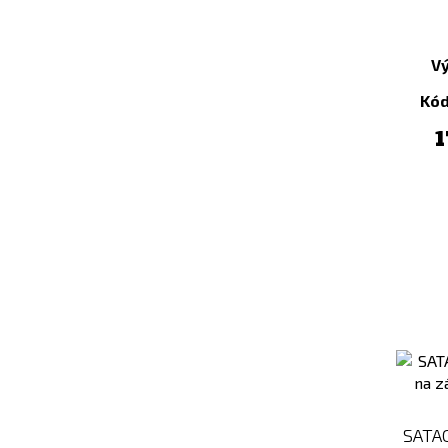
Míchaná
Modrá
vajíčka
Multicam
V
Multicam
Multicam
Black
Tropic
Kód
Nerezová
Next-Gen
1
ocel
Brown
Next-Gen
Oranžová
Green
Ostatní
Pencott
Penne
Bolognese
Penne s
Pikantní
boloňskou
bulgur
omáčkou
Pikantní
bulgur
Pikantní
Písková
bulgur
SATAC
Rajská s