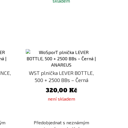
skladem
Přidat
Přidat
k
k
porovnání
porovnání
ENCE,
WST plnička LEVER BOTTLE,
500 + 2500 BBs – Černá
320,00 Kč
není skladem
mým
Předobjednat s neznámým