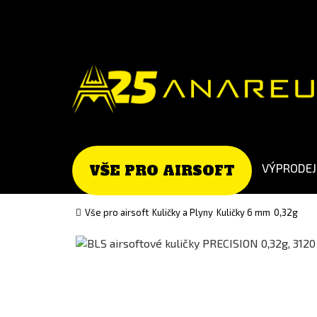
Go
Go
to
to
English
Slovenčina
version
(Slovak)
version
VÝPRODEJ
VŠE PRO AIRSOFT
Vše pro airsoft
Kuličky a Plyny
Kuličky 6 mm
0,32g