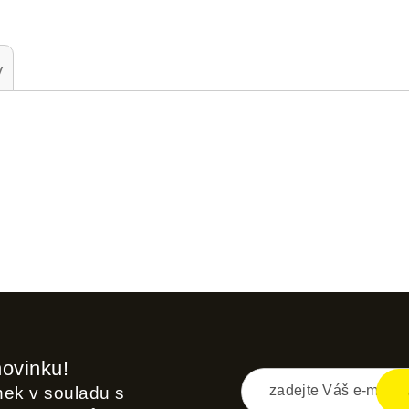
y
novinku!
inek v souladu s