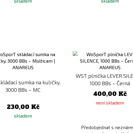
skladem
skladem
Přidat
k
porovnání
WST plnička LEVER SIL
kládací sumka na kuličky,
1000 BBs – Černá
3000 BBs – MC
400,00 Kč
není skladem
230,00 Kč
skladem
Předobjednat s nezná