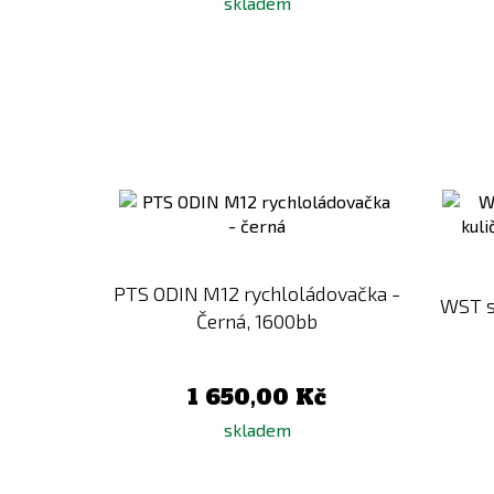
skladem
Přidat
k
porovnání
PTS ODIN M12 rychloládovačka -
WST s
Černá, 1600bb
1 650,00 Kč
skladem