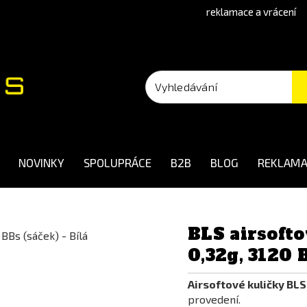
reklamace a vrácení
NOVINKY
SPOLUPRÁCE
B2B
BLOG
REKLAMA
BLS airsoft
0,32g, 3120 B
Airsoftové kuličky BL
provedení.