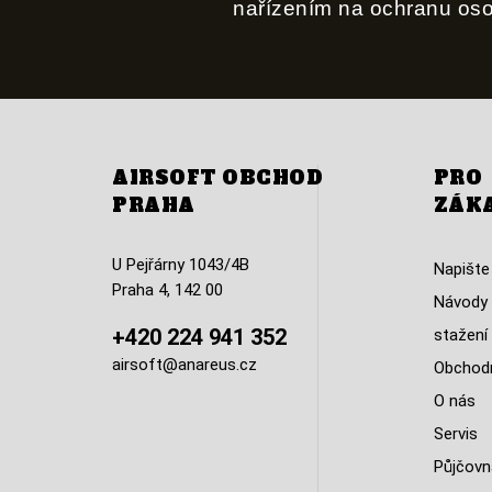
nařízením na ochranu os
AIRSOFT OBCHOD
PRO
PRAHA
ZÁK
U Pejřárny 1043/4B
Napište
Praha 4, 142 00
Návody 
+420 224 941 352
stažení
airsoft@anareus.cz
Obchodn
O nás
Servis
Půjčovn