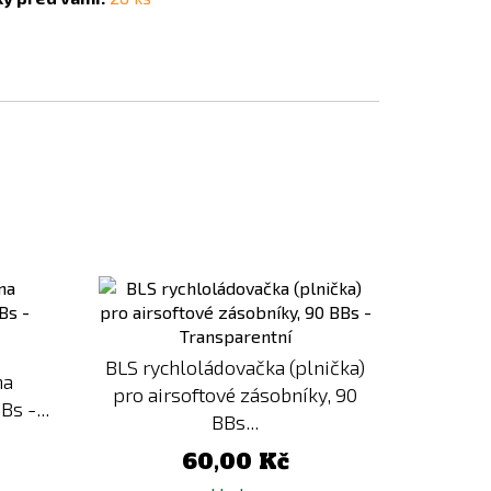
Přidat
Přidat
k
k
porovnání
porovnání
BLS rychloládovačka (plnička)
na
pro airsoftové zásobníky, 90
Bs -...
BBs...
60,00 Kč