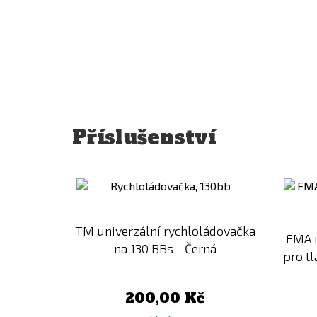
Příslušenství
Přidat
k
porovnání
TM univerzální rychloládovačka
FMA r
na 130 BBs - Černá
pro tl
200,00 Kč