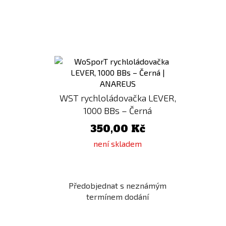
Přidat
k
porovnání
WST rychloládovačka LEVER,
1000 BBs – Černá
350,00 Kč
není skladem
Předobjednat s neznámým
termínem dodání