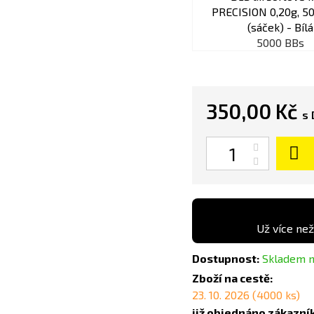
5000 BBs
350,00 Kč
s
Počet
Už více než
Dostupnost:
Skladem n
Zboží na cestě:
23. 10. 2026 (4000 ks)
již objednáno zákazní