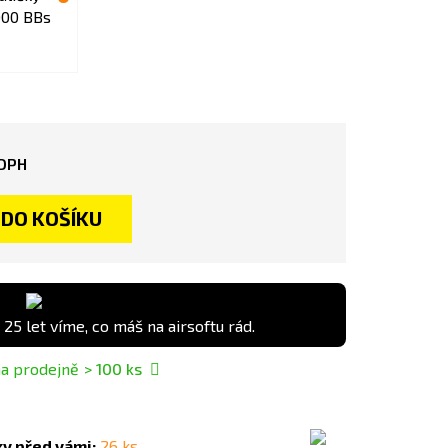
 DPH
DO KOŠÍKU
 25 let víme, co máš na airsoftu rád.
a prodejně
> 100
ks
ky před vámi:
26 ks