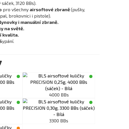
 sáček, 3120 BBs).
o
pro všechny
airsoftové zbraně
(pušky,
al, brokovnici i pistole).
plynovky i manuální zbraně.
y na světě.
 kvalita.
S
ypání.
y
4000 BBs
3300 BBs