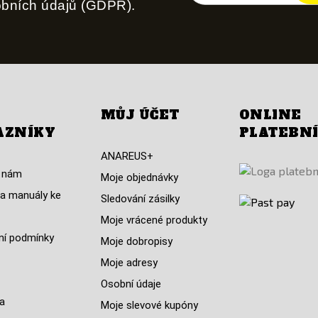
obních údajů (GDPR).
MŮJ ÚČET
ONLINE
AZNÍKY
PLATEBN
ANAREUS+
 nám
Moje objednávky
a manuály ke
Sledování zásilky
Moje vrácené produkty
í podmínky
Moje dobropisy
Moje adresy
Osobní údaje
a
Moje slevové kupóny