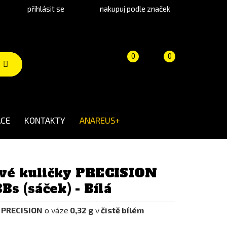
přihlásit se
nakupuj podle značek
Porovnání
Košík
(prázdný)
0
0
produktů
CE
KONTAKTY
ANAREUS+
ové kuličky PRECISION
Bs (sáček) - Bílá
S PRECISION
o váze
0,32 g
v
čistě bílém