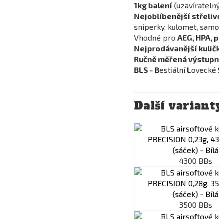
1kg balení
(uzavíratelný
Nejoblíbenější střeliv
sniperky, kulomet, samop
Vhodné pro
AEG, HPA, 
Nejprodávanější kuličk
Ručně měřená výstupní
BLS - B
estiální
L
ovecké
Další variant
4300 BBs
3500 BBs