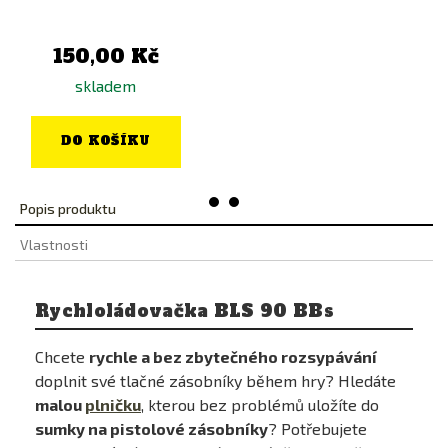
150,00 Kč
skladem
DO KOŠÍKU
Popis produktu
Vlastnosti
Tridos adaptér Unicorn pro
Rychloládovačka BLS 90 BBs
nabíjení GBB pistolových
zásobníků...
Chcete
rychle a bez zbytečného rozsypávání
doplnit své tlačné zásobníky během hry? Hledáte
malou
plničku
, kterou bez problémů uložíte do
sumky na pistolové zásobníky
? Potřebujete