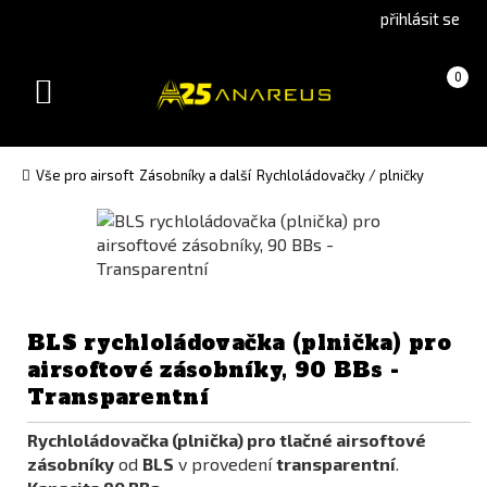
Go
Go
přihlásit se
to
to
English
Slovenčina
Košík
(prázdný)
0
version
(Slovak)
Toggle
version
navigation
Vše pro airsoft
Zásobníky a další
Rychloládovačky / plničky
BLS rychloládovačka (plnička) pro
airsoftové zásobníky, 90 BBs -
Transparentní
Rychloládovačka (plnička) pro tlačné airsoftové
zásobníky
od
BLS
v provedení
transparentní
.