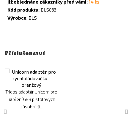
již objednáno zákazníky před vámi:
14 ks
Kód produktu:
BLS033
Výrobce
:
BLS
Příslušenství
Tridos adaptér Unicorn pro
nabíjení GBB pistolových
zásobníků...