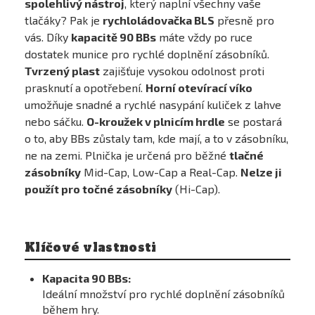
spolehlivý nástroj
, který naplní všechny vaše
tlačáky? Pak je
rychloládovačka BLS
přesně pro
150,00 Kč
vás. Díky
kapacitě 90 BBs
máte vždy po ruce
skladem
dostatek munice pro rychlé doplnění zásobníků.
Tvrzený plast
zajišťuje vysokou odolnost proti
prasknutí a opotřebení.
Horní otevírací víko
DO KOŠÍKU
umožňuje snadné a rychlé nasypání kuliček z lahve
nebo sáčku.
O-kroužek v plnicím hrdle
se postará
o to, aby BBs zůstaly tam, kde mají, a to v zásobníku,
ne na zemi. Plnička je určená pro běžné
tlačné
zásobníky
Mid-Cap, Low-Cap a Real-Cap.
Nelze ji
použít pro točné zásobníky
(Hi-Cap).
Klíčové vlastnosti
Kapacita 90 BBs:
Ideální množství pro rychlé doplnění zásobníků
během hry.