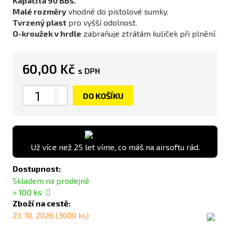
Kapacita 90 BBs.
Malé rozměry
vhodné do pistolové sumky.
Tvrzený plast
pro vyšší odolnost.
O-kroužek v hrdle
zabraňuje ztrátám kuliček při plnění.
60,00 Kč
s DPH
Počet
DO KOŠÍKU
Už více než 25 let víme, co máš na airsoftu rád.
Dostupnost:
Skladem na prodejně
> 100
ks
Zboží na cestě:
23. 10. 2026 (3000 ks)