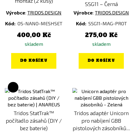
montáž (2 kusy)
SSG11 – Černá
Výrobce
:
TRIDOS.DESIGN
Výrobce
:
TRIDOS.DESIGN
Kód:
OS-NANO-MESHSET
Kód:
SSG11-MAG-PROT
400,00 Kč
275,00 Kč
skladem
skladem
DO KOŠÍKU
DO KOŠÍKU
Tridos StatTrak™
Tridos adaptér Unicorn
počítadlo zásahů (DIY /
pro nabíjení GBB
bez baterie)
pistolových zásobníků...