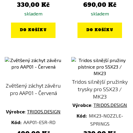
330,00 Kč
690,00 Kč
skladem
skladem
DO KOŠÍKU
DO KOŠÍKU
Tridos silnější pružinky
Zvětšený záchyt závěru
trysky pro SSX23 /
pro AAP01 - Červená
MK23
Výrobce
:
TRIDOS.DESIGN
Výrobce
:
TRIDOS.DESIGN
Kód:
MK23-NOZZLE-
Kód:
AAP01-ESR-RD
SPRINGS