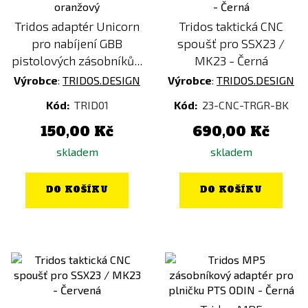
Červená
Tridos adaptér Unicorn
Tridos taktická CNC
pro nabíjení GBB
spoušť pro SSX23 /
Oranžová
pistolových zásobníků...
MK23 - Černá
Šedá
Výrobce
:
TRIDOS.DESIGN
Výrobce
:
TRIDOS.DESIGN
Stříbrná
Kód:
TRID01
Kód:
23-CNC-TRGR-BK
Transparentní
150,00 Kč
690,00 Kč
Zelená
skladem
skladem
Zlatá
DO KOŠÍKU
DO KOŠÍKU
Cena
123
Kč
3100
Kč