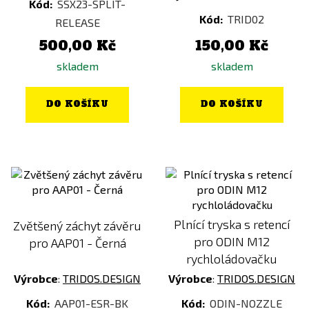
Kód:
SSX23-SPLIT-
Kód:
TRID02
RELEASE
500,00 Kč
150,00 Kč
skladem
skladem
DO KOŠÍKU
DO KOŠÍKU
Plnící tryska s retencí
Zvětšený záchyt závěru
pro ODIN M12
pro AAP01 - Černá
rychloládovačku
Výrobce
:
TRIDOS.DESIGN
Výrobce
:
TRIDOS.DESIGN
Kód:
AAP01-ESR-BK
Kód:
ODIN-NOZZLE