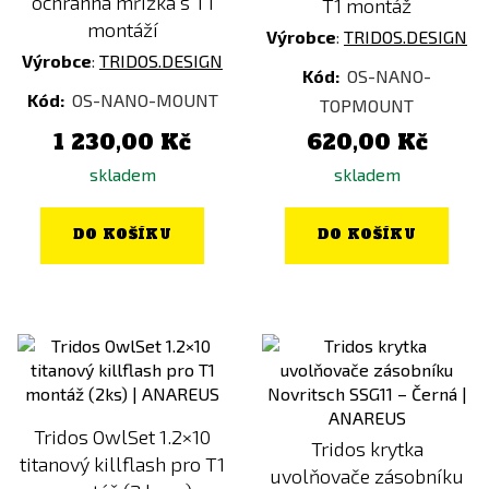
ochranná mřížka s T1
T1 montáž
montáží
Výrobce
:
TRIDOS.DESIGN
Výrobce
:
TRIDOS.DESIGN
Kód:
OS-NANO-
Kód:
OS-NANO-MOUNT
TOPMOUNT
1 230,00 Kč
620,00 Kč
skladem
skladem
DO KOŠÍKU
DO KOŠÍKU
Tridos OwlSet 1.2×10
Tridos krytka
titanový killflash pro T1
uvolňovače zásobníku