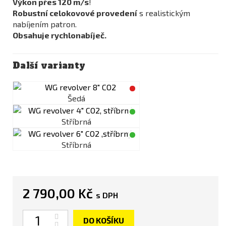
Výkon přes 120 m/s
!
Robustní celokovové provedení
s realistickým
nabíjením patron.
Obsahuje rychlonabíječ.
Další varianty
Šedá
Stříbrná
Stříbrná
2 790,00 Kč
s DPH
Počet
DO KOŠÍKU