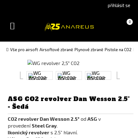
Go
Go
přihlásit se
to
to
English
Slovenčina
Košík
(prázdný)
0
version
(Slovak)
Toggle
version
navigation
Vše pro airsoft
Airsoftové zbraně
Plynové zbraně
Pistole na CO2
Re
ASG CO2 revolver Dan Wesson 2.5"
- Šedá
CO2 revolver Dan Wesson 2.5"
od
ASG
v
provedení
Steel Gray
.
Ikonický revolver
s 2.5” hlavní.