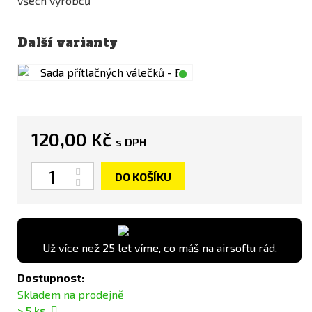
všech výrobců
Další varianty
120,00 Kč
s DPH
Počet
DO KOŠÍKU
Už více než 25 let víme, co máš na airsoftu rád.
Dostupnost:
Skladem na prodejně
> 5
ks