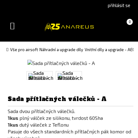
Go
Go
přihlásit se
to
to
English
Slovenčina
Košík
(prázdný)
0
version
(Slovak)
Toggle
version
navigation
Vše pro airsoft
Náhradní a upgrade díly
Vnitřní díly a upgrade - AEG
Sada přítlačných válečků - A
Sada dvou přítlačných válečků.
1kus
plný válček ze silikonu, tvrdost 60Sha
1kus
dutý váleček z Teflonu
Pasuje do všech standardních přítlačných pák komor od