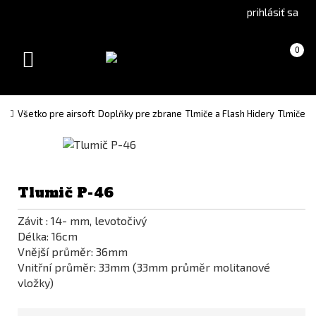
Go
Go
prihlásiť sa
to
to
Čeština
English
Košík
(prázdny)
0
(Czech)
version
Toggle
version
navigation
Všetko pre airsoft
Doplňky pre zbrane
Tlmiče a Flash Hidery
Tlmiče
Tlumič P-46
Závit : 14- mm, levotočivý
Délka: 16cm
Vnější průměr: 36mm
Vnitřní průměr: 33mm (33mm průměr molitanové
vložky)