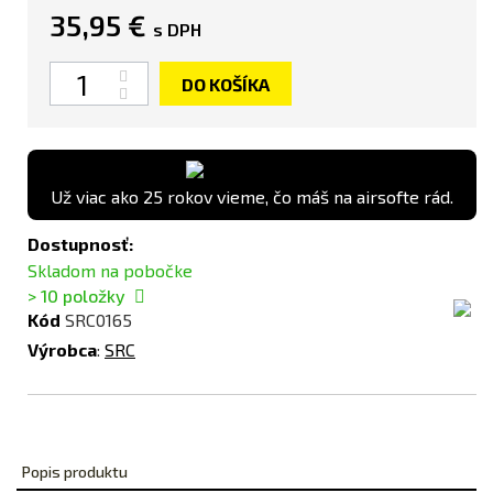
35,95 €
s DPH
Množstvo
DO KOŠÍKA
Už viac ako 25 rokov vieme, čo máš na airsofte rád.
Dostupnosť:
Skladom na pobočke
> 10
položky
Kód
SRC0165
Výrobca
:
SRC
Popis produktu