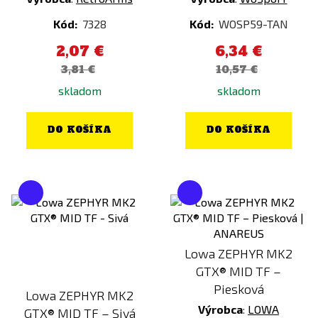
Nimrod
Žltá
Kód:
7328
Kód:
WOSP59-TAN
NITE IZE
2,07 €
6,34 €
NO NAME
3,81 €
10,57 €
Northeast
skladom
skladom
NOVRITSCH
OLIGHT
DO KOŠÍKA
DO KOŠÍKA
Originální výstroj
PANTAC
PDI
Peltor
Plastové 3D patche
Lowa ZEPHYR MK2
Polarstar
GTX® MID TF –
Poseidon
Piesková
Lowa ZEPHYR MK2
Primal Gear
Výrobca
:
LOWA
GTX® MID TF – Sivá