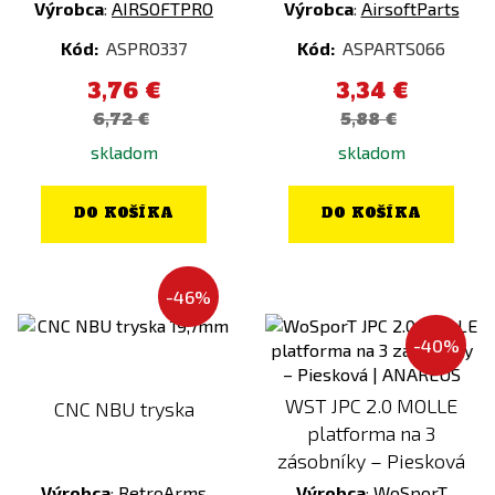
Výrobca
:
AIRSOFTPRO
Výrobca
:
AirsoftParts
LCT
RAL 7013
Kód:
ASPRO337
Kód:
ASPARTS066
LEATHERMAN
Ranger Green
LEO KÖHLER
Ružová
3,76 €
3,34 €
6,72 €
5,88 €
LONEX
Šedá
skladom
skladom
LOWA
Stone Grey Olive
MadBull
Strieborná
DO KOŠÍKA
DO KOŠÍKA
MAGPUL
Taiga Green
MANCRAFT
Tiger Stripe
-46%
Maple Leaf
Transparentná
MAXX
VZ.95
-40%
MFH
woodland
Miltec
Woodland Floor
WST JPC 2.0 MOLLE
CNC NBU tryska
platforma na 3
Modestone
Zelená
zásobníky – Piesková
Night Evolution
Zlatá
Výrobca
:
RetroArms
Výrobca
:
WoSporT