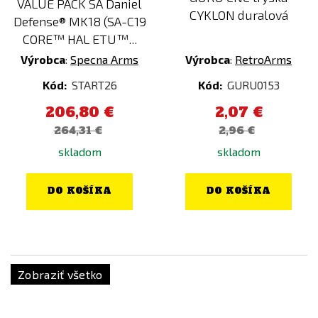
VALUE PACK SA Daniel
CYKLON duralová
Defense® MK18 (SA-C19
CORE™ HAL ETU™...
Výrobca
:
Specna Arms
Výrobca
:
RetroArms
Kód:
START26
Kód:
GURU0153
206,80 €
2,07 €
264,31 €
2,96 €
skladom
skladom
DO KOŠÍKA
DO KOŠÍKA
Zobraziť všetko