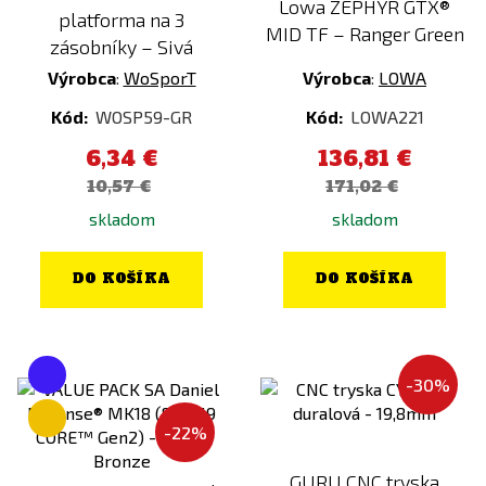
Lowa ZEPHYR GTX®
platforma na 3
MID TF – Ranger Green
zásobníky – Sivá
Výrobca
:
WoSporT
Výrobca
:
LOWA
Kód:
WOSP59-GR
Kód:
LOWA221
6,34 €
136,81 €
10,57 €
171,02 €
skladom
skladom
DO KOŠÍKA
DO KOŠÍKA
-30%
-22%
GURU CNC tryska