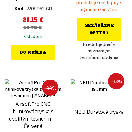
produkt je dostupný s
HEAD 1950
Kryptek Typhon
Kód:
WOSP61-GR
inými možnosťami
HELIKON
Kryptek Wraith
21,15 €
Hephaestus
Lime
NEZÁVÄZNE
58,78 €
HERA ARMS
MENU VEGE (FULL-DAY)
OPÝTAŤ
skladom
HIKMICRO
Modrá
Predobjednať s
neznámym
ICS
Multicam
DO KOŠÍKA
termínom dodania
Invader Gear
Multicam Black
JeffTron
Multicam Tropic
Kicking Mustang
Oak
-43%
-44%
King Arms
Oranžová
Kombat
Ostatní
AirsoftPro CNC
KRYPTEK
Partizan
hliníková tryska s
NBU Duralová tryska
KRYTAC
Peat
dvojitým tesnením –
Červená
KWC
Piesočná