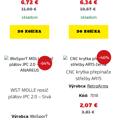
6,72 €
6,34 €
ESP
Flecktarn
11,00 €
10,57 €
FALCON
Foliage Green
skladom
skladom
FENIX
Gold (Electroplated)
FENIX PROTECTOR
Hnedá
DO KOŠÍKA
DO KOŠÍKA
FMA
Kombinace
FOSTEX
kryptek
FPS Softair
Kryptek Altitude
-46%
G&G
Kryptek Highlander
-64%
G&P
Kryptek Inferno
CNC krytka přepínače
střelby AR15
GATE
Kryptek Mandrage
Výrobca
:
RetroArms
Gerber
Kryptek Neptune
WST MOLLE nosič
Kód:
7018
plátov JPC 2.0 – Sivá
GHK
Kryptek Obskura
Glock
2,07 €
Kryptek Pontus
3,81 €
GUARDER
Kryptek Raid
Výrobca
:
WoSporT