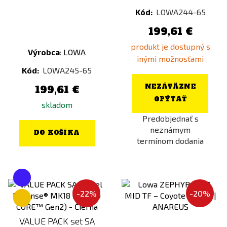
Prometheus
Kód:
LOWA244-65
PTS
199,61 €
PYRAMEX
produkt je dostupný s
Výrobca
:
LOWA
RA-TECH
inými možnosťami
Kód:
LOWA245-65
Real Sword
RetroArms
NEZÁVÄZNE
199,61 €
OPÝTAŤ
ROTHCO
skladom
Predobjednať s
S&T
neznámym
DO KOŠÍKA
SATAC
termínom dodania
SHS
Snow Wolf
SNUGPAK
-22%
-20%
SONY
Specna Arms
VALUE PACK set SA