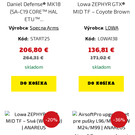
Daniel Defense® MK18
Lowa ZEPHYR GTX®
SRC
(SA-C19 CORE™ HAL
MID TF – Coyote Brown
SRU
ETU™...
STRATAIM
Výrobca
:
Specna Arms
Výrobca
:
LOWA
Tasmanian Tiger
Kód:
START25
Kód:
LOWA138
Thermarest
206,80 €
136,81 €
Tienly
264,31 €
171,02 €
Tokyo Marui
skladom
skladom
Ultimate
Vector Optics
DO KOŠÍKA
DO KOŠÍKA
Ventum Gear
VFC
VIPER
-20%
-36%
VORSK
Warrior Assault Systems