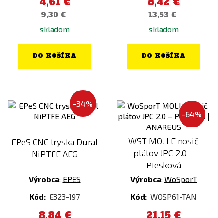
4,61 €
8,42 €
AirsoftParts
9,30 €
13,53 €
AIRSOFTPRO
skladom
skladom
AMOMAX
ANAREUS
Farba
DO KOŠÍKA
DO KOŠÍKA
Angry Gun
ACP Tropic
ARCTURUS
Alpha Green
ARES
Amber
-34%
-64%
ASG
ATACS
AW Custom
Biela
WST MOLLE nosič
EPeS CNC tryska Dural
Berghaus
Bronz
plátov JPC 2.0 –
NiPTFE AEG
Big Dragon
Carbon
Piesková
BLACKHAWK
Černá / Kombinácia
Výrobca
:
EPES
Výrobca
:
WoSporT
CAA
Červená
Kód:
E323-197
Kód:
WOSP61-TAN
CARINTHIA®
Chameleon (Electroplated)
8,84 €
21,15 €