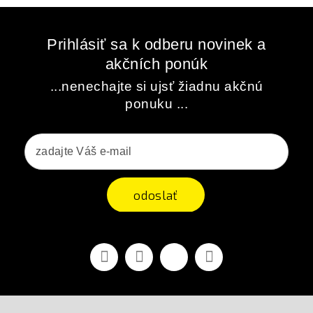
Prihlásiť sa k odberu novinek a
akčních ponúk
...nenechajte si ujsť žiadnu akčnú
ponuku ...
odoslať
Facebook
Youtube
Vimeo
Instagram