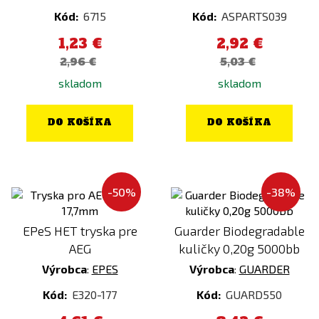
Oblečenie
Kód:
6715
Kód:
ASPARTS039
Ostatné
1,23 €
2,92 €
2,96 €
5,03 €
Cena
skladom
skladom
0
€
1153
€
DO KOŠÍKA
DO KOŠÍKA
Výrobca
101INC
AceTech
-50%
-38%
Action Army
EPeS HET tryska pre
Guarder Biodegradable
Adventure Menu
AEG
kuličky 0,20g 5000bb
AGM
Výrobca
:
EPES
Výrobca
:
GUARDER
Aim-O
Kód:
E320-177
Kód:
GUARD550
AIP