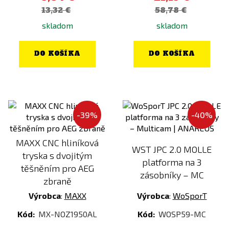
China
Chaos Bronze
13,32 €
58,78 €
Classic Army
Chrome (Electroplated)
skladom
skladom
Condor
Čierna
DO KOŠÍKA
DO KOŠÍKA
CTM TAC
Čierna / Piesková
CYMA
Čierna / Zelená
DASTA
Coyote
Delta Armory
Dark Earth
-39%
-40%
Direct Action
Dark Earth (FDE)
E&L
Dark Forest
MAXX CNC hliníková
WST JPC 2.0 MOLLE
EARMOR
Desert Night Camo
tryska s dvojitým
platforma na 3
těšněním pro AEG
EBERLESTOCK
Digital
zásobníky – MC
zbraně
Element
Drevená
Výrobca
:
MAXX
Výrobca
:
WoSporT
EPES
Everglade
Kód:
MX-NOZ1950AL
Kód:
WOSP59-MC
EPES Custom
Fialová