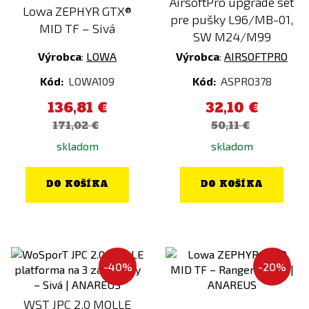
AirsoftPro upgrade set
WE
Lowa ZEPHYR GTX®
pre pušky L96/MB-01,
MID TF – Sivá
WILEY X
SW M24/M99
Wisport
Výrobca
:
LOWA
Výrobca
:
AIRSOFTPRO
WollfSpot
Kód:
LOWA109
Kód:
ASPRO378
WoSporT
136,81 €
32,10 €
XCell
171,02 €
50,11 €
Z-Tactical
skladom
skladom
DO KOŠÍKA
DO KOŠÍKA
-40%
-20%
WST JPC 2.0 MOLLE