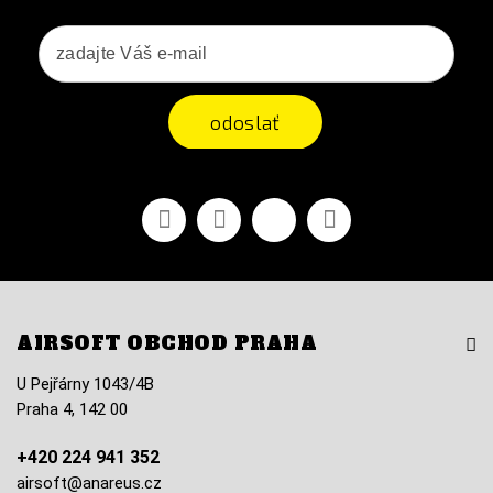
odoslať
Facebook
Youtube
Vimeo
Instagram
AIRSOFT OBCHOD PRAHA
U Pejřárny 1043/4B
Praha 4, 142 00
+420 224 941 352
airsoft@anareus.cz