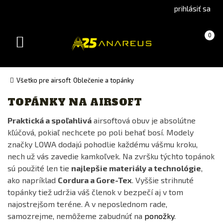
Go
Go
prihlásiť sa
to
to
Čeština
English
Košík
(prázdny)
0
(Czech)
version
Toggle
version
navigation
Všetko pre airsoft
Oblečenie a topánky
TOPÁNKY NA AIRSOFT
Výrobca
Praktická a spoľahlivá
airsoftová obuv je absolútne
BENNON
kľúčová, pokiaľ nechcete po poli behať bosí. Modely
CARINTHIA®
značky LOWA dodajú pohodlie každému vášmu kroku,
LOWA
nech už vás zavedie kamkoľvek. Na zvršku týchto topánok
sú použité len tie
najlepšie materiály a technológie
,
Originální výstroj
ako napríklad
Cordura a Gore-Tex
. Vyššie strihnuté
SIGA
topánky tiež udržia váš členok v bezpečí aj v tom
najostrejšom teréne. A v neposlednom rade,
Cena
samozrejme, nemôžeme zabudnúť na
ponožky
.