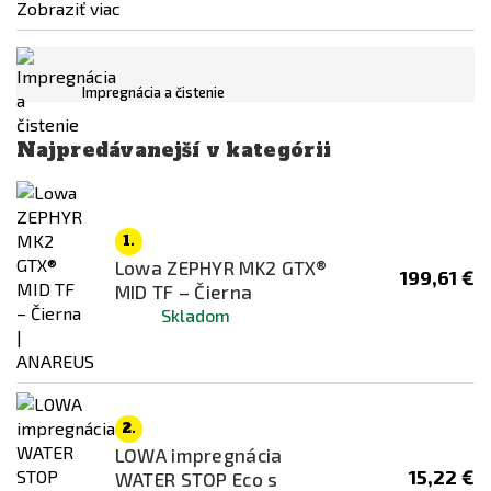
Zobraziť viac
4
€
165
€
Dostupnost
Impregnácia a čistenie
skladem
Najpredávanejší v kategórii
Farba
Čierna
1.
Čierna / Zelená
Lowa ZEPHYR MK2 GTX®
199,61 €
Coyote
MID TF – Čierna
Skladom
Hnedá
Piesočná
RAL 7013
Ranger Green
2.
LOWA impregnácia
Šedá
15,22 €
WATER STOP Eco s