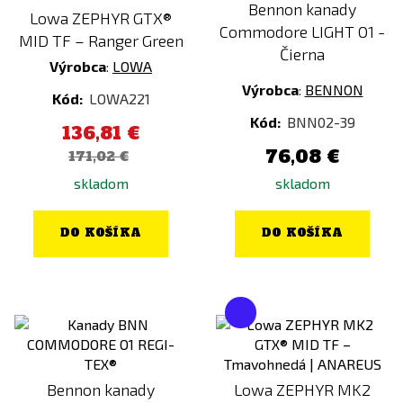
Bennon kanady
Lowa ZEPHYR GTX®
Commodore LIGHT O1 -
MID TF – Ranger Green
Čierna
Výrobca
:
LOWA
Výrobca
:
BENNON
Kód:
LOWA221
Kód:
BNN02-39
136,81 €
76,08 €
171,02 €
skladom
skladom
DO KOŠÍKA
DO KOŠÍKA
Bennon kanady
Lowa ZEPHYR MK2