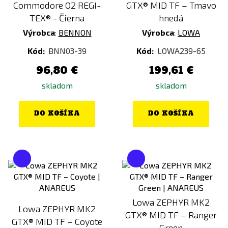
Commodore O2 REGI-
GTX® MID TF – Tmavo
TEX® - Čierna
hnedá
Výrobca
:
BENNON
Výrobca
:
LOWA
Kód:
BNN03-39
Kód:
LOWA239-65
96,80 €
199,61 €
skladom
skladom
DO KOŠÍKA
DO KOŠÍKA
Lowa ZEPHYR MK2
Lowa ZEPHYR MK2
GTX® MID TF – Ranger
GTX® MID TF – Coyote
Green