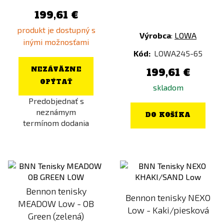
199,61 €
produkt je dostupný s
Výrobca
:
LOWA
inými možnosťami
Kód:
LOWA245-65
NEZÁVÄZNE
199,61 €
OPÝTAŤ
skladom
Predobjednať s
neznámym
DO KOŠÍKA
termínom dodania
Bennon tenisky
Bennon tenisky NEXO
MEADOW Low - OB
Low - Kaki/piesková
Green (zelená)