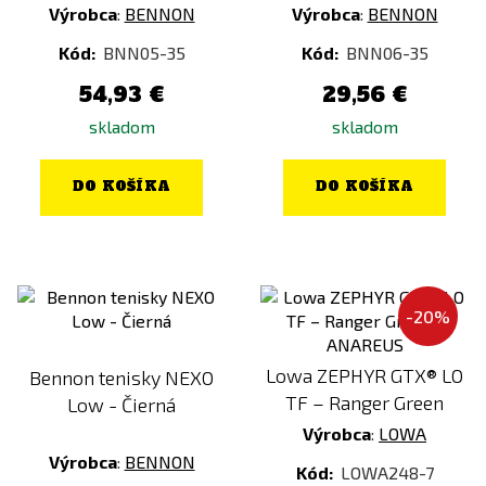
Výrobca
:
BENNON
Výrobca
:
BENNON
Kód:
BNN05-35
Kód:
BNN06-35
54,93 €
29,56 €
skladom
skladom
DO KOŠÍKA
DO KOŠÍKA
-20%
Lowa ZEPHYR GTX® LO
Bennon tenisky NEXO
TF – Ranger Green
Low - Čierná
Výrobca
:
LOWA
Výrobca
:
BENNON
Kód:
LOWA248-7