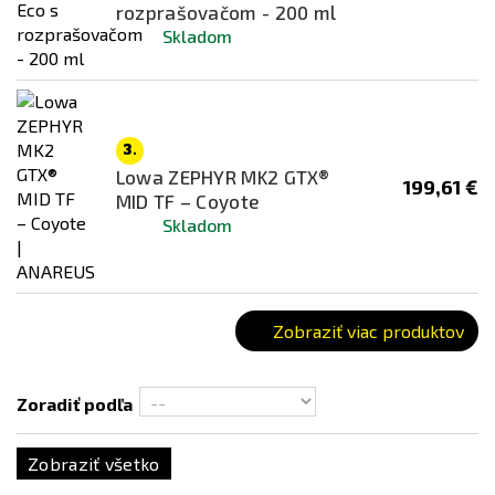
Transparentná
rozprašovačom - 200 ml
Skladom
Zelená
3.
Lowa ZEPHYR MK2 GTX®
199,61 €
MID TF – Coyote
Skladom
Zobraziť viac produktov
Zoradiť podľa
Zobraziť všetko