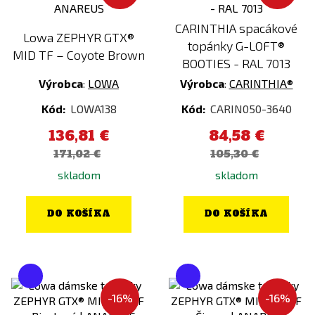
CARINTHIA spacákové
Lowa ZEPHYR GTX®
topánky G-LOFT®
MID TF – Coyote Brown
BOOTIES - RAL 7013
Výrobca
:
LOWA
Výrobca
:
CARINTHIA®
Kód:
LOWA138
Kód:
CARIN050-3640
136,81 €
84,58 €
171,02 €
105,30 €
skladom
skladom
DO KOŠÍKA
DO KOŠÍKA
-16%
-16%