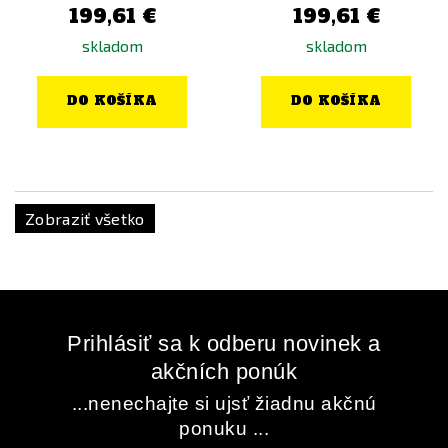
199,61 €
199,61 €
skladom
skladom
DO KOŠÍKA
DO KOŠÍKA
Zobraziť všetko
Prihlásiť sa k odberu novinek a
akčních ponúk
...nenechajte si ujsť žiadnu akčnú
ponuku ...