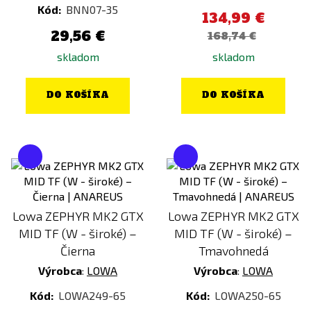
Kód:
BNN07-35
134,99 €
29,56 €
168,74 €
skladom
skladom
DO KOŠÍKA
DO KOŠÍKA
Lowa ZEPHYR MK2 GTX
Lowa ZEPHYR MK2 GTX
MID TF (W - široké) –
MID TF (W - široké) –
Čierna
Tmavohnedá
Výrobca
:
LOWA
Výrobca
:
LOWA
Kód:
LOWA249-65
Kód:
LOWA250-65