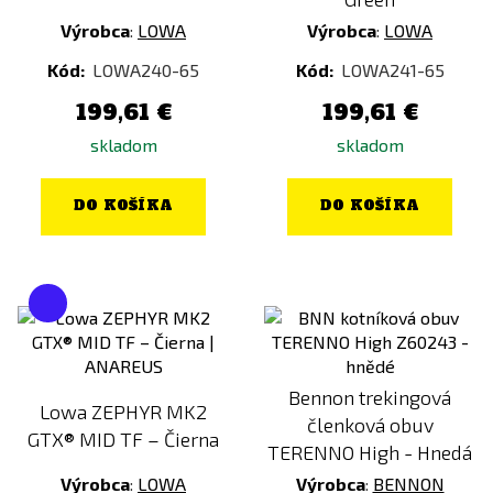
Výrobca
:
LOWA
Výrobca
:
LOWA
Kód:
LOWA240-65
Kód:
LOWA241-65
199,61 €
199,61 €
skladom
skladom
DO KOŠÍKA
DO KOŠÍKA
Bennon trekingová
Lowa ZEPHYR MK2
členková obuv
GTX® MID TF – Čierna
TERENNO High - Hnedá
Výrobca
:
LOWA
Výrobca
:
BENNON