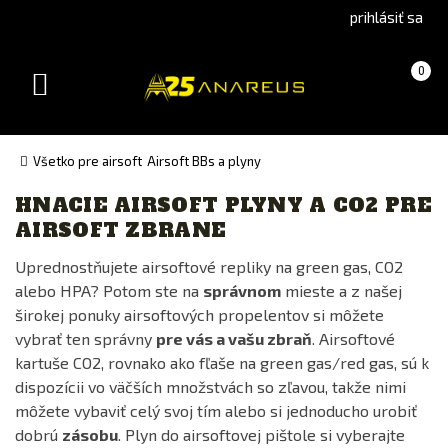
Go
Go
prihlásiť sa
to
to
Čeština
English
Košík
(prázdny)
0
(Czech)
version
Toggle
version
navigation
Všetko pre airsoft
Airsoft BBs a plyny
HNACIE AIRSOFT PLYNY A CO2 PRE
Výrobca
AIRSOFT ZBRANE
ASG
Uprednostňujete airsoftové repliky na green gas, CO2
Bernzomatic
alebo HPA? Potom ste na
správnom
mieste a z našej
Nimrod
širokej ponuky airsoftových propelentov si môžete
vybrať ten správny
pre vás a vašu zbraň
. Airsoftové
NUPROL
kartuše CO2, rovnako ako fľaše na green gas/red gas, sú k
ProTech Guns
dispozícii vo väčších množstvách so zľavou, takže nimi
Specna Arms
môžete vybaviť celý svoj tím alebo si jednoducho urobiť
dobrú
zásobu
. Plyn do airsoftovej pištole si vyberajte