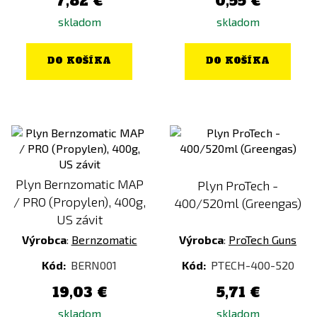
7,82 €
0,55 €
skladom
skladom
DO KOŠÍKA
DO KOŠÍKA
Plyn Bernzomatic MAP
Plyn ProTech -
/ PRO (Propylen), 400g,
400/520ml (Greengas)
US závit
Výrobca
:
Bernzomatic
Výrobca
:
ProTech Guns
Kód:
BERN001
Kód:
PTECH-400-520
19,03 €
5,71 €
skladom
skladom