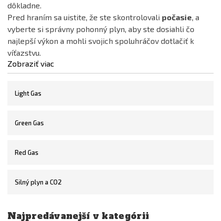
dôkladne.
Cena
Pred hraním sa uistite, že ste skontrolovali
počasie
, a
0
€
19
€
vyberte si správny pohonný plyn, aby ste dosiahli čo
najlepší výkon a mohli svojich spoluhráčov dotlačiť k
víťazstvu.
Dostupnost
Zobraziť viac
skladem
Není skladem
Light Gas
Farba
Green Gas
Červená
Čierna
Red Gas
Modrá
Oranžová
Silný plyn a CO2
Strieborná
Zelená
Najpredávanejší v kategórii