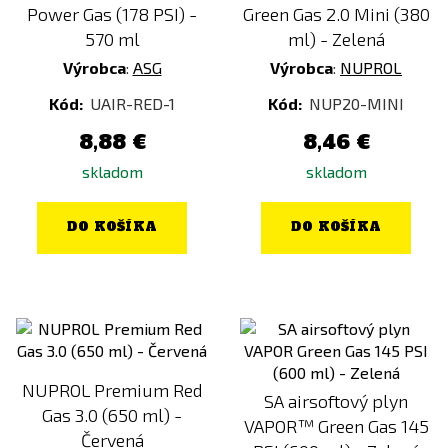
Power Gas (178 PSI) -
Green Gas 2.0 Mini (380
570 ml
ml) - Zelená
Výrobca
:
ASG
Výrobca
:
NUPROL
Kód:
UAIR-RED-1
Kód:
NUP20-MINI
8,88 €
8,46 €
skladom
skladom
DO KOŠÍKA
DO KOŠÍKA
NUPROL Premium Red
SA airsoftový plyn
Gas 3.0 (650 ml) -
VAPOR™ Green Gas 145
Červená