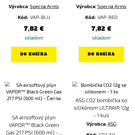
Výrobca
:
Specna Arms
Výrobca
:
Specna Arms
Kód:
VAP-BLU
Kód:
VAP-RED
7,82 €
7,82 €
skladom
skladom
DO KOŠÍKA
DO KOŠÍKA
ASG CO2 bombička so
silikónom ULTRAIR 12g
- 1 kus
SA airsoftový plyn
Výrobca
:
ASG
VAPOR™ Black Green
Gas 217 PSI (600 ml) -...
Kód:
CO2-SIL