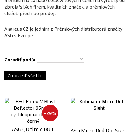
měřítku i na základě celosvětových licencí na výrobky od
zbrojařských firem, kvalitních značek, a prémiových
Červená
služeb před i po prodeji.
Chrome (Electroplated)
Čierna
Anareus CZ je jedním z Prémiových distributorů značky
ASG v Evropě.
Čierna / Piesková
Dark Earth (FDE)
Kombinace
Zoradiť podľa
Modrá
Zobraziť všetko
Oranžová
Ostatní
Piesočná
Cena
Šedá
0
€
489
€
-29%
Strieborná
Transparentná
ASG QD tlmič B&T
ASG Micro Red Dot Sight
Zelená