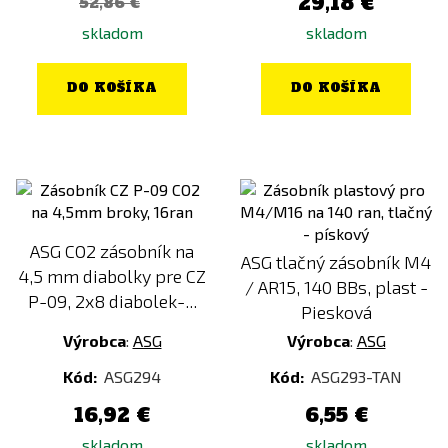
29,18 €
52,86 €
skladom
skladom
DO KOŠÍKA
DO KOŠÍKA
ASG CO2 zásobník na
ASG tlačný zásobník M4
4,5 mm diabolky pre CZ
/ AR15, 140 BBs, plast -
P-09, 2x8 diabolek-...
Piesková
Výrobca
:
ASG
Výrobca
:
ASG
Kód:
ASG294
Kód:
ASG293-TAN
16,92 €
6,55 €
skladom
skladom