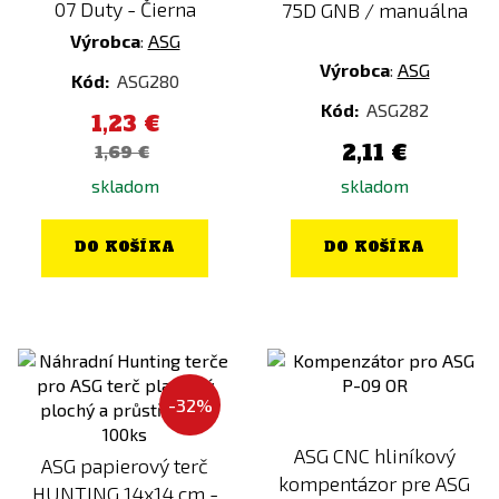
07 Duty - Čierna
75D GNB / manuálna
Výrobca
:
ASG
Výrobca
:
ASG
Kód:
ASG280
Kód:
ASG282
1,23 €
2,11 €
1,69 €
skladom
skladom
DO KOŠÍKA
DO KOŠÍKA
-32%
ASG CNC hliníkový
ASG papierový terč
kompentázor pre ASG
HUNTING 14x14 cm -