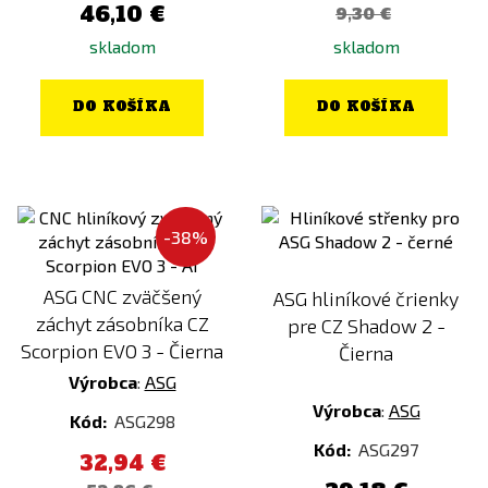
46,10 €
9,30 €
skladom
skladom
DO KOŠÍKA
DO KOŠÍKA
-38%
ASG CNC zväčšený
ASG hliníkové črienky
záchyt zásobníka CZ
pre CZ Shadow 2 -
Scorpion EVO 3 - Čierna
Čierna
Výrobca
:
ASG
Výrobca
:
ASG
Kód:
ASG298
Kód:
ASG297
32,94 €