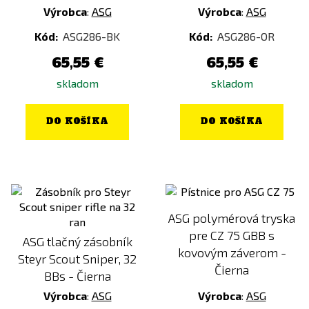
Výrobca
:
ASG
Výrobca
:
ASG
Kód:
ASG286-BK
Kód:
ASG286-OR
65,55 €
65,55 €
skladom
skladom
DO KOŠÍKA
DO KOŠÍKA
ASG polymérová tryska
pre CZ 75 GBB s
ASG tlačný zásobník
kovovým záverom -
Steyr Scout Sniper, 32
Čierna
BBs - Čierna
Výrobca
:
ASG
Výrobca
:
ASG