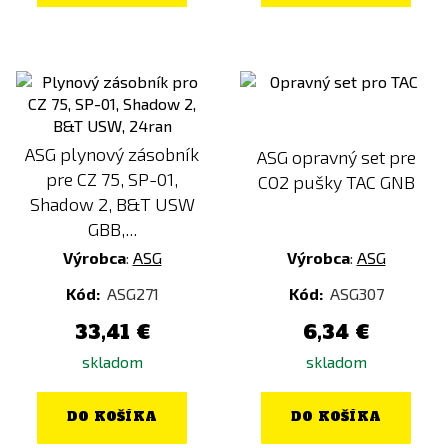
ASG plynový zásobník
ASG opravný set pre
pre CZ 75, SP-01,
CO2 pušky TAC GNB
Shadow 2, B&T USW
GBB,...
Výrobca
:
ASG
Výrobca
:
ASG
Kód:
ASG271
Kód:
ASG307
33,41 €
6,34 €
skladom
skladom
DO KOŠÍKA
DO KOŠÍKA