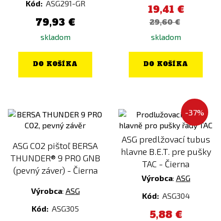
Kód:
ASG291-GR
19,41 €
79,93 €
29,60 €
skladom
skladom
DO KOŠÍKA
DO KOŠÍKA
-37%
ASG predlžovací tubus
ASG CO2 pištoľ BERSA
hlavne B.E.T. pre pušky
THUNDER® 9 PRO GNB
TAC - Čierna
(pevný záver) - Čierna
Výrobca
:
ASG
Výrobca
:
ASG
Kód:
ASG304
Kód:
ASG305
5,88 €