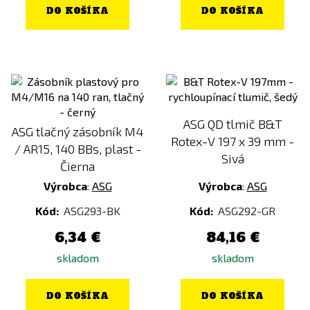
DO KOŠÍKA
DO KOŠÍKA
ASG QD tlmič B&T
ASG tlačný zásobník M4
Rotex-V 197 x 39 mm -
/ AR15, 140 BBs, plast -
Sivá
Čierna
Výrobca
:
ASG
Výrobca
:
ASG
Kód:
ASG293-BK
Kód:
ASG292-GR
6,34 €
84,16 €
skladom
skladom
DO KOŠÍKA
DO KOŠÍKA