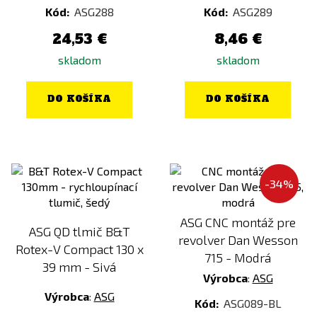
Kód:
ASG288
Kód:
ASG289
24,53 €
8,46 €
skladom
skladom
DO KOŠÍKA
DO KOŠÍKA
-34%
ASG CNC montáž pre
ASG QD tlmič B&T
revolver Dan Wesson
Rotex-V Compact 130 x
715 - Modrá
39 mm - Sivá
Výrobca
:
ASG
Výrobca
:
ASG
Kód:
ASG089-BL