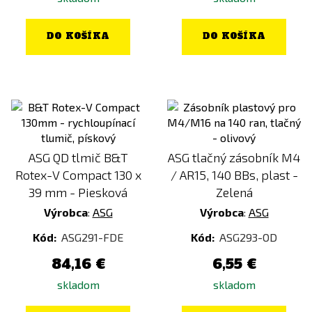
DO KOŠÍKA
DO KOŠÍKA
ASG QD tlmič B&T
ASG tlačný zásobník M4
Rotex-V Compact 130 x
/ AR15, 140 BBs, plast -
39 mm - Piesková
Zelená
Výrobca
:
ASG
Výrobca
:
ASG
Kód:
ASG291-FDE
Kód:
ASG293-OD
84,16 €
6,55 €
skladom
skladom