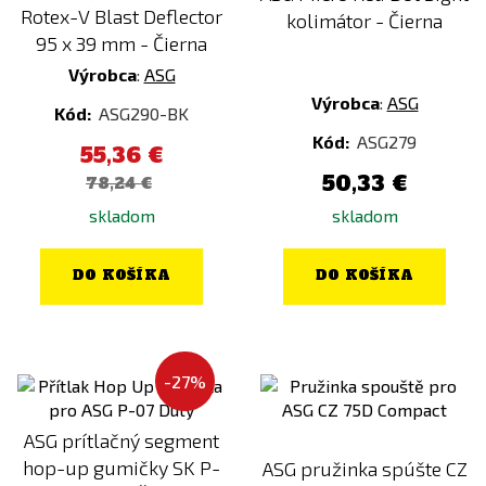
Rotex-V Blast Deflector
kolimátor - Čierna
Zlatá
95 x 39 mm - Čierna
Žltá
Výrobca
:
ASG
Výrobca
:
ASG
Kód:
ASG290-BK
Kód:
ASG279
55,36 €
50,33 €
78,24 €
skladom
skladom
DO KOŠÍKA
DO KOŠÍKA
-27%
ASG prítlačný segment
hop-up gumičky SK P-
ASG pružinka spúšte CZ