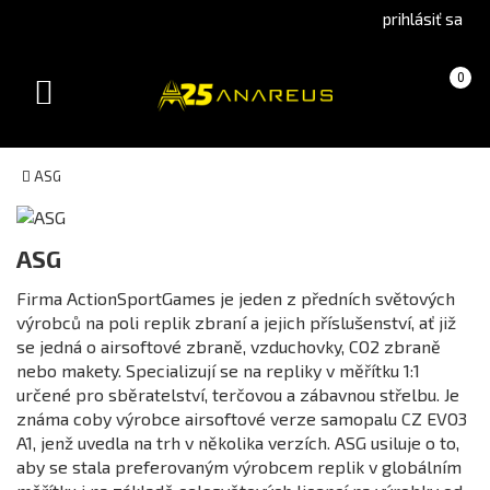
Go
Go
prihlásiť sa
to
to
Čeština
English
Košík
(prázdny)
0
(Czech)
version
Toggle
version
navigation
ASG
Katégoria
ASG
Firma ActionSportGames je jeden z předních světových
výrobců na poli replik zbraní a jejich příslušenství, ať již
Dostupnosť
se jedná o airsoftové zbraně, vzduchovky, CO2 zbraně
skladem
nebo makety. Specializují se na repliky v měřítku 1:1
určené pro sběratelství, terčovou a zábavnou střelbu. Je
Není skladem
známa coby výrobce airsoftové verze samopalu CZ EVO3
A1, jenž uvedla na trh v několika verzích. ASG usiluje o to,
Farba
aby se stala preferovaným výrobcem replik v globálním
Biela