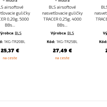
LS airsoftové
BLS airsoftové
BLS
tľovacie guličky
nasvetľovacie guličky
nasvet
ER 0,20g, 5000
TRACER 0,25g, 4000
TRACE
BBs...
BBs...
Výrobca
:
BLS
Výrobca
:
BLS
V
d:
1KG-TR20BL
Kód:
1KG-TR25BL
Kód
25,37 €
27,49 €
na ceste
na ceste