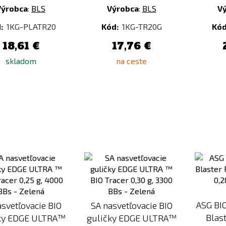
Výrobca
:
BLS
Výrobca
:
BLS
V
:
1KG-PLATR20
Kód:
1KG-TR20G
Kód
18,61 €
17,76 €
skladom
na ceste
Pridať
Pridať
k
k
porovnaniu
porovnaniu
ASG BI
asvetľovacie BIO
SA nasvetľovacie BIO
Blast
ky EDGE ULTRA™
guličky EDGE ULTRA™