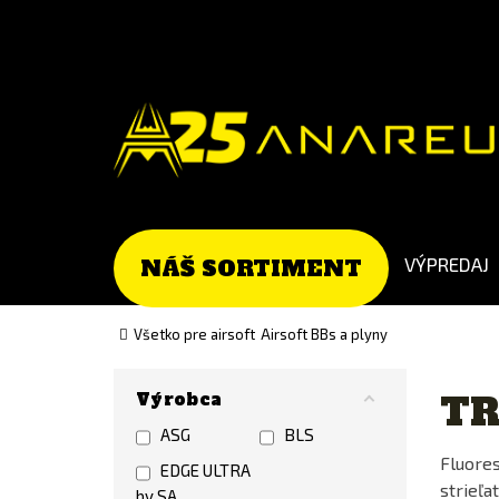
Go
Go
to
to
Čeština
English
(Czech)
version
version
VÝPREDAJ
NÁŠ SORTIMENT
Všetko pre airsoft
Airsoft BBs a plyny
Výrobca
TR
ASG
BLS
Fluore
EDGE ULTRA
strieľa
by SA