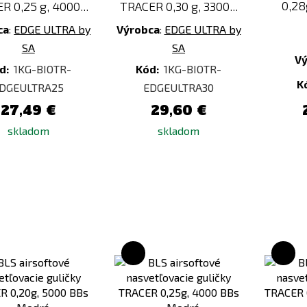
0,28
R 0,25 g, 4000...
TRACER 0,30 g, 3300...
ca
:
EDGE ULTRA by
Výrobca
:
EDGE ULTRA by
SA
SA
V
d:
1KG-BIOTR-
Kód:
1KG-BIOTR-
K
DGEULTRA25
EDGEULTRA30
27,49 €
29,60 €
skladom
skladom
Pridať
Pridať
k
k
porovnaniu
porovnaniu