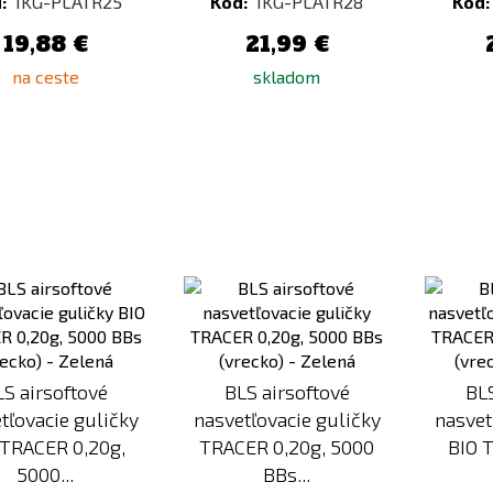
:
1KG-PLATR25
Kód:
1KG-PLATR28
Kód:
19,88 €
21,99 €
na ceste
skladom
Pridať
Pridať
k
k
porovnaniu
porovnaniu
LS airsoftové
BLS airsoftové
BLS
tľovacie guličky
nasvetľovacie guličky
nasvet
 TRACER 0,20g,
TRACER 0,20g, 5000
BIO 
5000...
BBs...