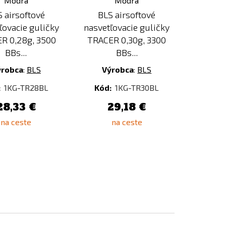
 airsoftové
BLS airsoftové
ľovacie guličky
nasvetľovacie guličky
R 0,28g, 3500
TRACER 0,30g, 3300
BBs...
BBs...
ýrobca
:
BLS
Výrobca
:
BLS
:
1KG-TR28BL
Kód:
1KG-TR30BL
28,33 €
29,18 €
na ceste
na ceste