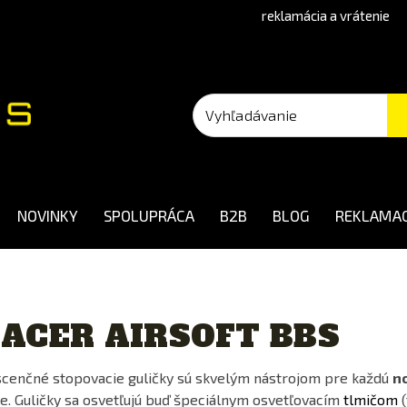
reklamácia a vrátenie
NOVINKY
SPOLUPRÁCA
B2B
BLOG
REKLAMAC
ACER AIRSOFT BBS
scenčné stopovacie guličky sú skvelým nástrojom pre každú
n
te. Guličky sa osvetľujú buď špeciálnym osvetľovacím
tlmičom
(