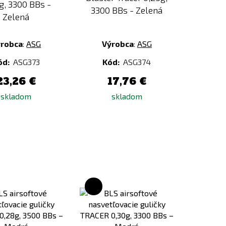
g, 3300 BBs -
3300 BBs - Zelená
Zelená
ýrobca
:
ASG
Výrobca
:
ASG
ód:
ASG373
Kód:
ASG374
23,26 €
17,76 €
skladom
skladom
Pridať
Pridať
k
k
porovnaniu
porovnaniu