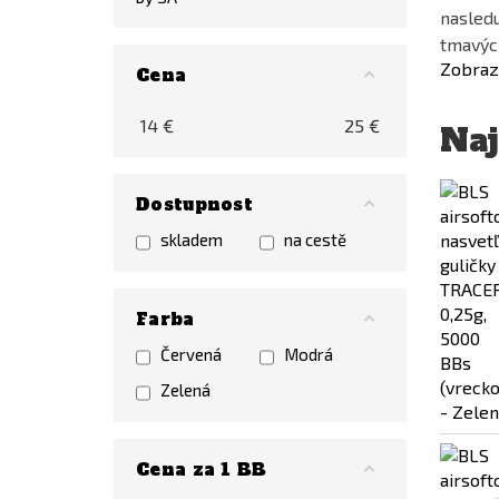
nasledu
tmavýc
Zobrazi
Cena
14
€
25
€
Naj
Dostupnost
skladem
na cestě
Farba
Červená
Modrá
Zelená
Cena za 1 BB