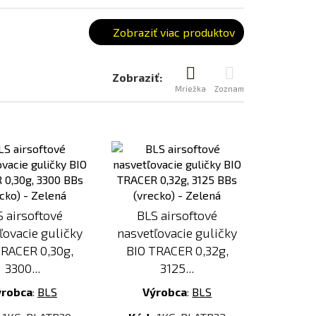
Zobraziť viac produktov
Zobraziť:
Mriežka
Zoznam
Pridať
Pridať
k
k
porovnaniu
porovnaniu
 airsoftové
BLS airsoftové
ľovacie guličky
nasvetľovacie guličky
TRACER 0,30g,
BIO TRACER 0,32g,
3300...
3125...
ýrobca
:
BLS
Výrobca
:
BLS