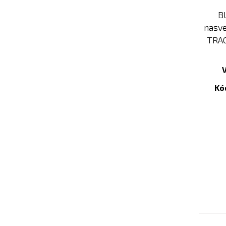
B
nasve
TRAC
Kó