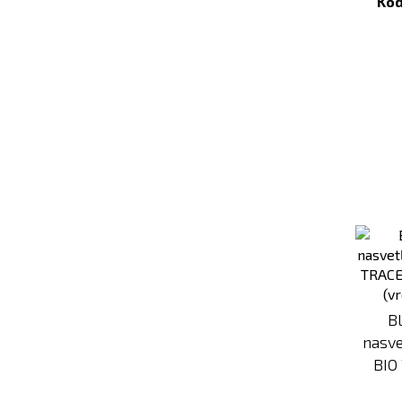
Kód
B
nasve
BIO