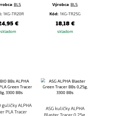
ýrobca
:
BLS
Výrobca
:
BLS
:
1KG-TR20R
Kód:
1KG-TR25G
24,95 €
18,18 €
skladom
skladom
Pridať
Pridať
k
k
porovnaniu
porovnaniu
O guličky ALPHA
ASG kuličky ALPHA
er PLA Tracer
Blaster Tracer 0,25g,