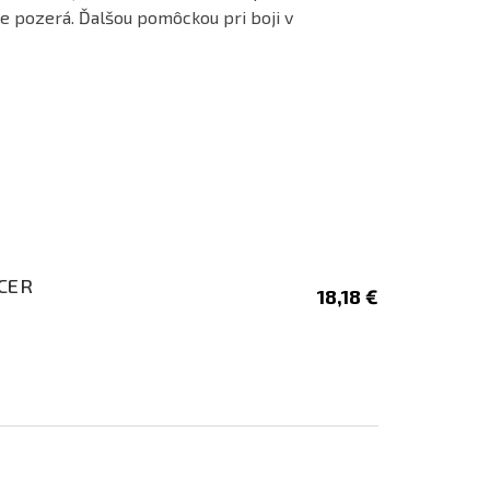
le pozerá. Ďalšou pomôckou pri boji v
ACER
18,18 €