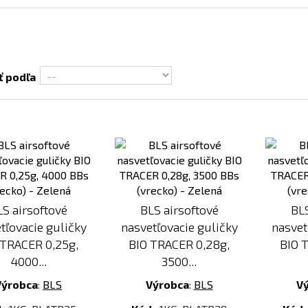
ť podľa
Pridať
Pridať
k
k
porovnaniu
porovnaniu
LS airsoftové
BLS airsoftové
BLS
tľovacie guličky
nasvetľovacie guličky
nasvet
 TRACER 0,25g,
BIO TRACER 0,28g,
BIO 
4000...
3500...
Výrobca
:
BLS
Výrobca
:
BLS
V