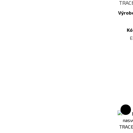
TRACE
Výrob
Kó
E