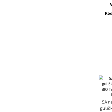
Kód
SA n
gulič