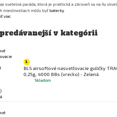
je svetelná paráda, ktorá je praktická a zároveň sa na ňu skve
h miestnostiach môžu byť
baterky
.
ť viac
predávanejší v kategórii
1.
BLS airsoftové nasvetľovacie guličky TR
0,25g, 4000 BBs (vrecko) - Zelená
Skladom