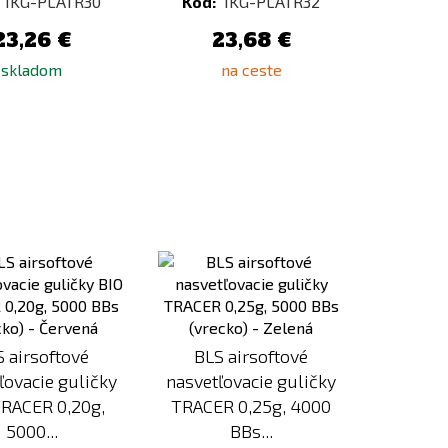
1KG-PLATR30
Kód:
1KG-PLATR32
23,26 €
23,68 €
skladom
na ceste
Pridať
Pridať
k
k
porovnaniu
porovnaniu
 airsoftové
BLS airsoftové
ľovacie guličky
nasvetľovacie guličky
TRACER 0,20g,
TRACER 0,25g, 4000
5000...
BBs...