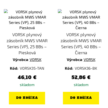
VORSK plynový
VORSK plynový
zásobník MWS VMAR
zásobník MWS VMAR
Series (VP), 25 BBs –
Series (VP), 40 BBs –
Piesková
Čierna
Výrobca
:
VORSK
Výrobca
:
VORSK
Kód:
VORSK35-TAN
Kód:
VORSK36-BK
46,10 €
52,86 €
skladom
skladom
DO KOŠÍKA
DO KOŠÍKA