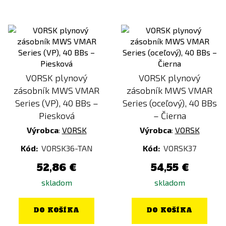
VORSK plynový
VORSK plynový
zásobník MWS VMAR
zásobník MWS VMAR
Series (VP), 40 BBs –
Series (oceľový), 40 BBs
Piesková
– Čierna
Výrobca
:
VORSK
Výrobca
:
VORSK
Kód:
VORSK36-TAN
Kód:
VORSK37
52,86 €
54,55 €
skladom
skladom
DO KOŠÍKA
DO KOŠÍKA