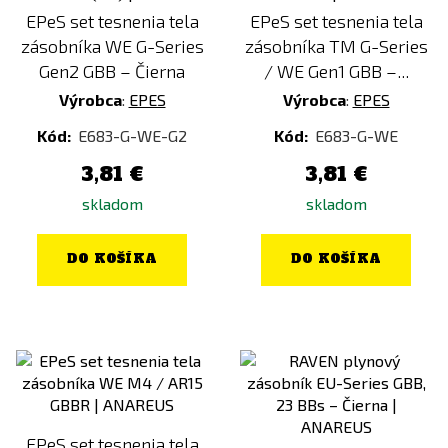
EPeS set tesnenia tela
EPeS set tesnenia tela
zásobníka WE G-Series
zásobníka TM G-Series
Gen2 GBB – Čierna
/ WE Gen1 GBB –...
Výrobca
:
EPES
Výrobca
:
EPES
Kód:
E683-G-WE-G2
Kód:
E683-G-WE
3,81 €
3,81 €
skladom
skladom
DO KOŠÍKA
DO KOŠÍKA
EPeS set tesnenia tela