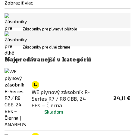
Zobraziť viac
EPES
G&G
GHK
Zásobníky pre plynové pištole
King Arms
Cena
KRYTAC
Zásobníky pre dlhé zbrane
1
€
135
€
KSC
Najpredávanejší v kategórii
KWC
Dostupnost
Lambda Defence
skladem
Legends
na cestě
1.
WE plynový zásobník R-
Maruzen
Není skladem
24,11 €
Series R7 / R8 GBB, 24
Northeast
BBs – Čierna
Farba
Skladom
NOVRITSCH
Černá / Kombinácia
RAVEN
Červená
SIG AIR