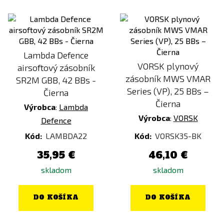
Lambda Defence
VORSK plynový
airsoftový zásobník
zásobník MWS VMAR
SR2M GBB, 42 BBs -
Series (VP), 25 BBs –
Čierna
Čierna
Výrobca
:
Lambda
Výrobca
:
VORSK
Defence
Kód:
LAMBDA22
Kód:
VORSK35-BK
35,95 €
46,10 €
skladom
skladom
DO KOŠÍKA
DO KOŠÍKA