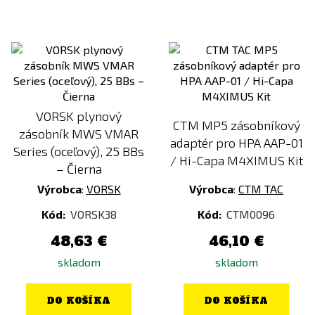
VORSK plynový
CTM MP5 zásobníkový
zásobník MWS VMAR
adaptér pro HPA AAP-01
Series (oceľový), 25 BBs
/ Hi-Capa M4XIMUS Kit
– Čierna
Výrobca
:
VORSK
Výrobca
:
CTM TAC
Kód:
VORSK38
Kód:
CTM0096
48,63 €
46,10 €
skladom
skladom
DO KOŠÍKA
DO KOŠÍKA