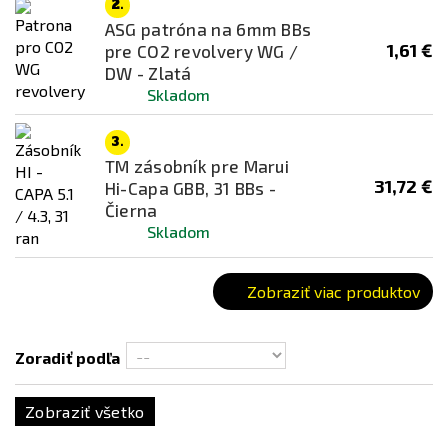
2.
Chameleon (Electroplated)
Specna Arms
ASG patróna na 6mm BBs
Čierna
1,61 €
pre CO2 revolvery WG /
Tokyo Marui
DW - Zlatá
Dark Earth (FDE)
UMAREX
Skladom
Fialová
VORSK
Hnedá
3.
WE
TM zásobník pre Marui
Modrá
31,72 €
Hi-Capa GBB, 31 BBs -
Ostatní
Čierna
Skladom
Piesočná
Ružová
Zobraziť viac produktov
Šedá
Strieborná
Zoradiť podľa
Transparentná
Zlatá
Zobraziť všetko