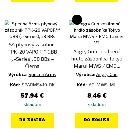
SA plynový zásobník
Angry Gun zosilnené
PPK-20 VAPOR™ GBB
hrdlo zásobníka Tokyo
(J-Series), 38 BBs –
Marui MWS / EMG...
Čierna
Výrobca
:
Specna Arms
Výrobca
:
Angry Gun
Kód:
SPARMS410-BK
Kód:
AG-MWS-ML
57,94 €
8,46 €
skladom
skladom
DO KOŠÍKA
DO KOŠÍKA