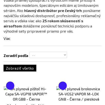
Vďaka priamej spolupráci s výrobcom máme prístup k
najnovším modelom, špeciálnym edíciám aj limitovaným
Bronz
sériám. Ako
hlavný distribútor pre český trh
ponúkame
Černá / Kombinácia
najväčšiu skladovú dostupnosť, profesionálny reklamačný
servis a vďaka viac ako
25 rokom skúseností s
Červená
airsoftom
dokážeme ponúknuť technickú podporu a
Chaos Bronze
výhodné sety pripravené priamo pre vás.
Čierna
Viac
Čierna / Piesková
Čierna / Zelená
Zoradiť podľa
Dark Earth (FDE)
Drevená
Zobraziť všetko
Fialová
Cena
Foliage Green
1
€
524
€
Hnedá
Modrá
Multicam