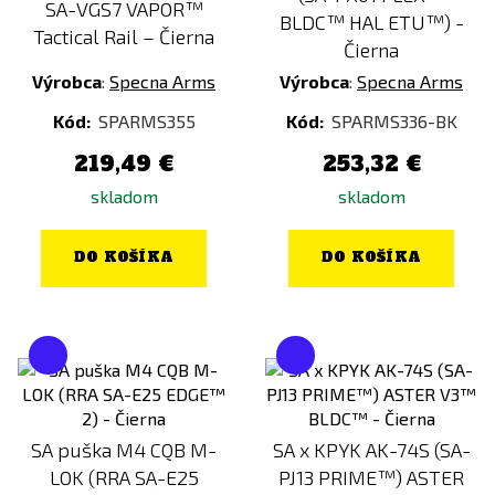
SA-VGS7 VAPOR™
BLDC™ HAL ETU™) -
Tactical Rail – Čierna
Čierna
Výrobca
:
Specna Arms
Výrobca
:
Specna Arms
Kód:
SPARMS355
Kód:
SPARMS336-BK
219,49 €
253,32 €
skladom
skladom
DO KOŠÍKA
DO KOŠÍKA
SA puška M4 CQB M-
SA x KPYK AK-74S (SA-
LOK (RRA SA-E25
PJ13 PRIME™) ASTER