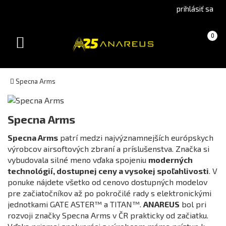
Go
Go
prihlásiť sa
to
to
Čeština
English
Košík
(prázdny)
0
(Czech)
version
Toggle
version
navigation
Specna Arms
Katégoria
Specna Arms
Specna Arms
patrí medzi najvýznamnejších európskych
výrobcov airsoftových zbraní a príslušenstva. Značka si
Dostupnosť
vybudovala silné meno vďaka spojeniu
moderných
skladem
technológií, dostupnej ceny a vysokej spoľahlivosti
. V
ponuke nájdete všetko od cenovo dostupných modelov
Není skladem
pre začiatočníkov až po pokročilé rady s elektronickými
jednotkami GATE ASTER™ a TITAN™.
ANAREUS
bol pri
Farba
rozvoji značky Specna Arms v ČR prakticky od začiatku.
Biela