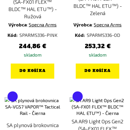
(SA-FX01 FLEX™
BLDC™ HAL ETU™) -
BLDC™ HAL ETU™) -
Zelená
Ružová
Výrobca
:
Specna Arms
Výrobca
:
Specna Arms
Kód:
SPARMS336-PINK
Kód:
SPARMS336-OD
244,86 €
253,32 €
skladom
skladom
DO KOŠÍKA
DO KOŠÍKA
SA AR9 Light Ops Gen2
SA plynová brokovnica
(SA-FX01 FLEX™