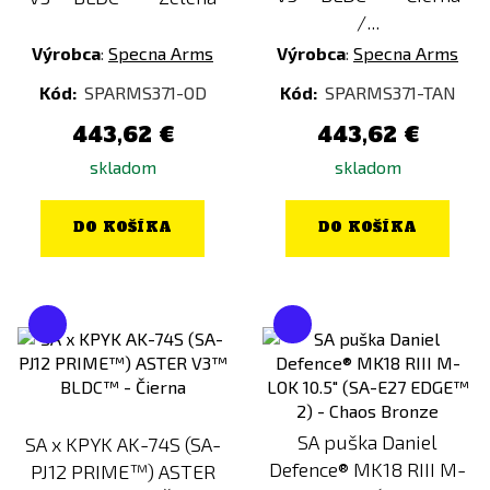
/...
Výrobca
:
Specna Arms
Výrobca
:
Specna Arms
Kód:
SPARMS371-OD
Kód:
SPARMS371-TAN
443,62 €
443,62 €
skladom
skladom
DO KOŠÍKA
DO KOŠÍKA
SA puška Daniel
SA x KPYK AK-74S (SA-
Defence® MK18 RIII M-
PJ12 PRIME™) ASTER