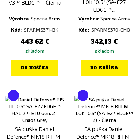
LOK 10.5" (SA-E27
V3™ BLDC™ – Čierna
EDGE™...
Výrobca
:
Specna Arms
Výrobca
:
Specna Arms
Kód:
SPARMS371-BK
Kód:
SPARMS370-CHB
443,62 €
342,13 €
skladom
skladom
DO KOŠÍKA
DO KOŠÍKA
SA puška Daniel
SA puška Daniel
Defence® MK18 RIII M-
Defence® MK18 RIII M-