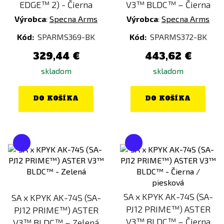
EDGE™ 2) - Čierna
V3™ BLDC™ – Čierna
Výrobca
:
Specna Arms
Výrobca
:
Specna Arms
Kód:
SPARMS369-BK
Kód:
SPARMS372-BK
329,44 €
443,62 €
skladom
skladom
DO KOŠÍKA
DO KOŠÍKA
SA x KPYK AK-74S (SA-
SA x KPYK AK-74S (SA-
PJ12 PRIME™) ASTER
PJ12 PRIME™) ASTER
V3™ BLDC™ – Čierna
V3™ BLDC™ – Zelená