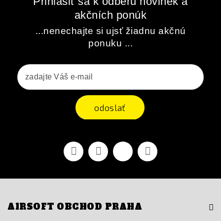
Prihlásiť sa k odberu novinek a
akčních ponúk
...nenechajte si ujsť žiadnu akčnú
ponuku ...
odoslať
Facebook
Youtube
Vimeo
Instagram
AIRSOFT OBCHOD PRAHA