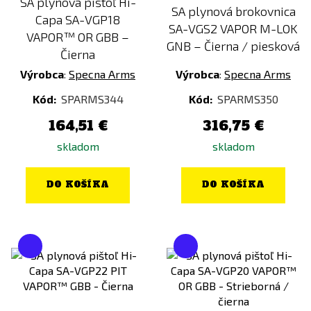
SA plynová pištoľ Hi-
SA plynová brokovnica
Capa SA-VGP18
Piesočná
SA-VGS2 VAPOR M-LOK
VAPOR™ OR GBB –
Ružová
GNB – Čierna / piesková
Čierna
Šedá
Výrobca
:
Specna Arms
Výrobca
:
Specna Arms
Strieborná
Kód:
SPARMS344
Kód:
SPARMS350
Transparentná
164,51 €
316,75 €
Zelená
skladom
skladom
DO KOŠÍKA
DO KOŠÍKA