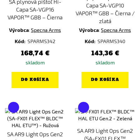
SA plynová pištoľ Hi-
Capa SA-VGP10
Capa SA-VGP16
VAPOR™ GBB – Čierna /
VAPOR™ GBB – Čierna
zlatá
Výrobca
:
Specna Arms
Výrobca
:
Specna Arms
Kód:
SPARMS342
Kód:
SPARMS340
168,74 €
143,36 €
skladom
skladom
DO KOŠÍKA
DO KOŠÍKA
SA AR9 Light Ops Gen2
SA AR9 Light Ops Gen2
(SA-FX01 FLEX™