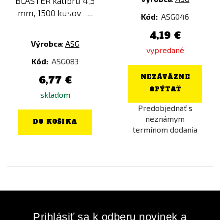
BLASTER kalibru 4,5
Není skladem
mm, 1500 kusov -...
Kód:
ASG046
Farba
4,19 €
Výrobca
:
ASG
Šedá
vypredané
Kód:
ASG083
Strieborná
NEZÁVÄZNE
6,77 €
OPÝTAŤ
skladom
Predobjednať s
neznámym
DO KOŠÍKA
termínom dodania
Prihlásiť sa k odberu novinek a