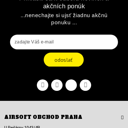
akčních ponúk
...nenechajte si ujsť žiadnu akčnú
ponuku ...
odoslať
Facebook
Youtube
Vimeo
Instagram
AIRSOFT OBCHOD PRAHA
U Pejřárny 1043/4B