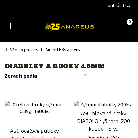
Go
Go
prihlásiť sa
to
to
Čeština
English
Košík
(prázdny)
0
(Czech)
version
Toggle
version
navigation
Všetko pre airsoft
Airsoft BBs a plyny
DIABOLKY A BROKY 4,5MM
Výrobca
Zoradiť podľa
ASG
Cena
3
€
6
€
ASG olovené broky
DIABOLO 4,5 mm, 200
Dostupnost
kusov - Sivá
ASG oceľové guličky
skladem
Výrobca
:
ASG