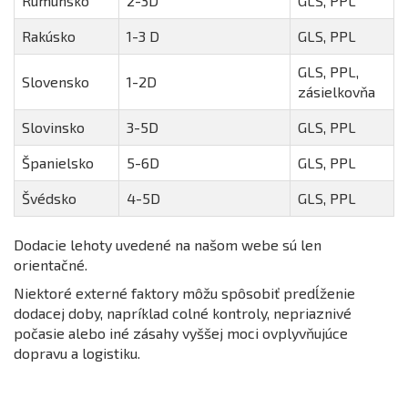
Rumunsko
2-3D
GLS, PPL
Rakúsko
1-3 D
GLS, PPL
GLS, PPL,
Slovensko
1-2D
zásielkovňa
Slovinsko
3-5D
GLS, PPL
Španielsko
5-6D
GLS, PPL
Švédsko
4-5D
GLS, PPL
Dodacie lehoty uvedené na našom webe sú len
orientačné.
Niektoré externé faktory môžu spôsobiť predĺženie
dodacej doby, napríklad colné kontroly, nepriaznivé
počasie alebo iné zásahy vyššej moci ovplyvňujúce
dopravu a logistiku.