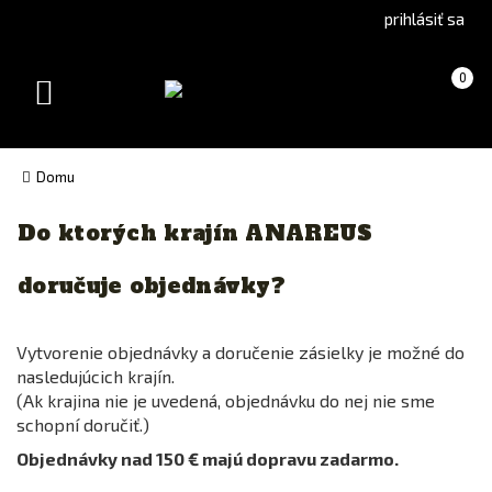
Go
Go
prihlásiť sa
to
to
Čeština
English
Košík
(prázdny)
0
(Czech)
version
Toggle
version
navigation
Domu
Do ktorých krajín ANAREUS
doručuje objednávky?
Vytvorenie objednávky a doručenie zásielky je možné do
nasledujúcich krajín.
(Ak krajina nie je uvedená, objednávku do nej nie sme
schopní doručiť.)
Objednávky nad 150 € majú dopravu zadarmo.