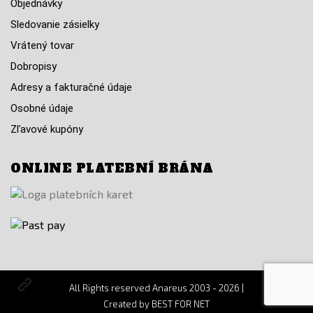
Objednávky
Sledovanie zásielky
Vrátený tovar
Dobropisy
Adresy a fakturačné údaje
Osobné údaje
Zľavové kupóny
ONLINE PLATEBNÍ BRÁNA
All Rights reserved Anareus 2003 - 2026 |
Otevřit
užitečné
Created by
BEST FOR NET