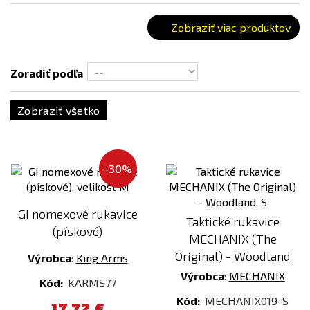
Zobraziť viac produktov
Zoradiť podľa
Zobraziť všetko
-30%
GI nomexové rukavice
Taktické rukavice
(pískové)
MECHANIX (The
Original) - Woodland
Výrobca
:
King Arms
Výrobca
:
MECHANIX
Kód:
KARMS77
Kód:
MECHANIX019-S
17,72 €