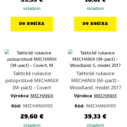
skladom
skladom
DO KOŠÍKA
DO KOŠÍKA
Taktické rukavice
Taktické rukavice
poloprstové MECHANIX
MECHANIX (M-pact) -
(M-pact) - Covert
Woodland, model 2017
Výrobca
:
MECHANIX
Výrobca
:
MECHANIX
Kód:
MECHANIX103
Kód:
MECHANIX105
29,60 €
39,33 €
skladom
skladom