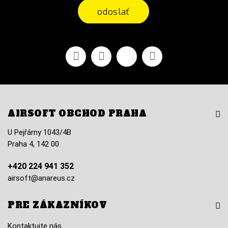
odoslať
Facebook
Youtube
Vimeo
Instagram
AIRSOFT OBCHOD PRAHA
U Pejřárny 1043/4B
Praha 4, 142 00
+420 224 941 352
airsoft@anareus.cz
PRE ZÁKAZNÍKOV
Kontaktujte nás