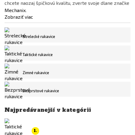
chcete naozaj špičkovú kvalitu, zverte svoje dlane značke
PYRAMEX
Mechanix
.
STRIKE SYSTEMS®
Zobraziť viac
WILEY X
WoSporT
Cena
Strelecké rukavice
3
€
50
€
Taktické rukavice
Dostupnost
Zimné rukavice
skladem
Není skladem
Bezprstové rukavice
Farba
Najpredávanejší v kategórii
Čierna
Coyote
Hnedá
1.