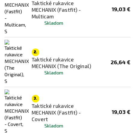
Taktické rukavice
Kryptek Altitude
19,03 €
MECHANIX (Fastfit) -
Kryptek Highlander
Multicam
Skladom
Kryptek Obskura
Multicam
Pencott
Piesočná
2.
Taktické rukavice
26,64 €
Ranger Green
MECHANIX (The Original)
Šedá
Skladom
VZ.95
woodland
3.
Zelená
Taktické rukavice
Žltá
19,03 €
MECHANIX (Fastfit) -
Covert
Skladom