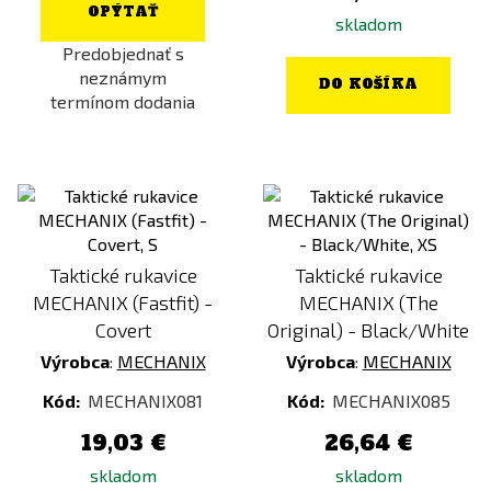
OPÝTAŤ
skladom
Predobjednať s
neznámym
DO KOŠÍKA
termínom dodania
Taktické rukavice
Taktické rukavice
MECHANIX (Fastfit) -
MECHANIX (The
Covert
Original) - Black/White
Výrobca
:
MECHANIX
Výrobca
:
MECHANIX
Kód:
MECHANIX081
Kód:
MECHANIX085
19,03 €
26,64 €
skladom
skladom