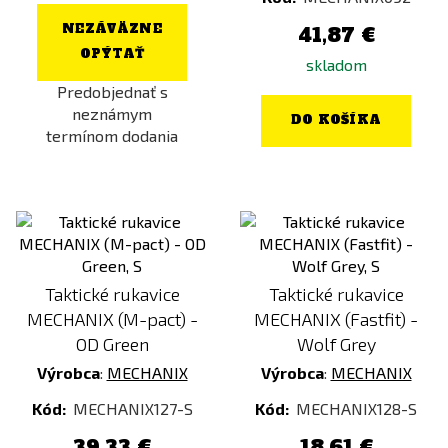
NEZÁVÄZNE
41,87 €
OPÝTAŤ
skladom
Predobjednať s
neznámym
DO KOŠÍKA
termínom dodania
Taktické rukavice
Taktické rukavice
MECHANIX (M-pact) -
MECHANIX (Fastfit) -
OD Green
Wolf Grey
Výrobca
:
MECHANIX
Výrobca
:
MECHANIX
Kód:
MECHANIX127-S
Kód:
MECHANIX128-S
39,33 €
18,61 €