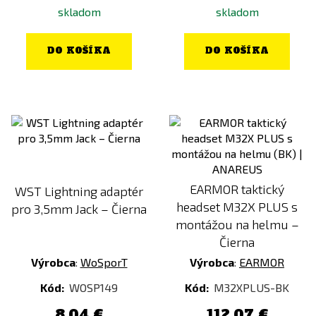
skladom
skladom
DO KOŠÍKA
DO KOŠÍKA
EARMOR taktický
WST Lightning adaptér
headset M32X PLUS s
pro 3,5mm Jack – Čierna
montážou na helmu –
Čierna
Výrobca
:
WoSporT
Výrobca
:
EARMOR
Kód:
WOSP149
Kód:
M32XPLUS-BK
8,04 €
112,07 €