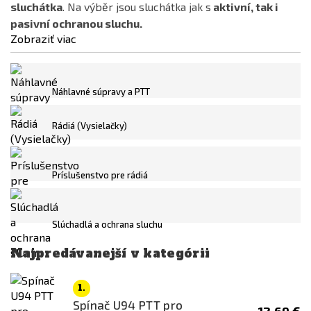
sluchátka
. Na výběr jsou sluchátka jak s
aktivní, tak i
WoSporT
pasivní ochranou sluchu.
Z-Tactical
Zobraziť viac
Cena
Náhlavné súpravy a PTT
0
€
441
€
Rádiá (Vysielačky)
Dostupnost
skladem
Príslušenstvo pre rádiá
Není skladem
Farba
Slúchadlá a ochrana sluchu
Čierna
Najpredávanejší v kategórii
Coyote
1.
Dark Earth (FDE)
Spínač U94 PTT pro