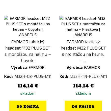
EARMOR taktický
EARMOR taktický
headset M32 PLUS SET
headset M32 PLUS SET
s montážou na helmu –
s montážou na helmu
Coyote
–...
Výrobca
:
EARMOR
Výrobca
:
EARMOR
Kód:
M32H-CB-PLUS-M11
Kód:
M32H-TN-PLUS-M11
114,14 €
114,14 €
skladom
skladom
DO KOŠÍKA
DO KOŠÍKA