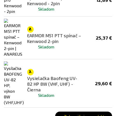
12,69 €
Foliage Green
Kenwood - 2pin
Kombinace
Skladom
Multicam
Multicam Black
2.
Ostatní
EARMOR M51 PTT spínač –
25,37 €
Kenwood 2-pin
Piesočná
Skladom
Ranger Green
Šedá
Zelená
3.
Vysielačka Baofeng UV-
29,60 €
82 HP 8W (VHF, UHF) -
Čierna
Skladom