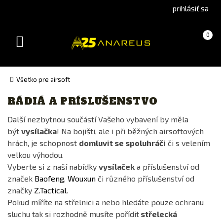
Go
Go
prihlásiť sa
to
to
Čeština
English
Košík
(prázdny)
0
(Czech)
version
Toggle
version
navigation
Všetko pre airsoft
RÁDIÁ A PRÍSLUŠENSTVO
Výrobca
Další nezbytnou součástí Vašeho vybavení by měla
BAOFENG
být
vysílačka
! Na bojišti, ale i při běžných airsoftových
EARMOR
hrách, je schopnost
domluvit se spoluhráči
či s velením
FMA
velkou výhodou.
Vyberte si z naší nabídky
vysílaček
a příslušenství od
NOVRITSCH
značek
Baofeng
,
Wouxun
či různého příslušenství od
Peltor
značky
Z.Tactical
.
PYRAMEX
Pokud míříte na střelnici a nebo hledáte pouze ochranu
sluchu tak si rozhodně musíte pořídit
střelecká
TRIDOS.DESIGN