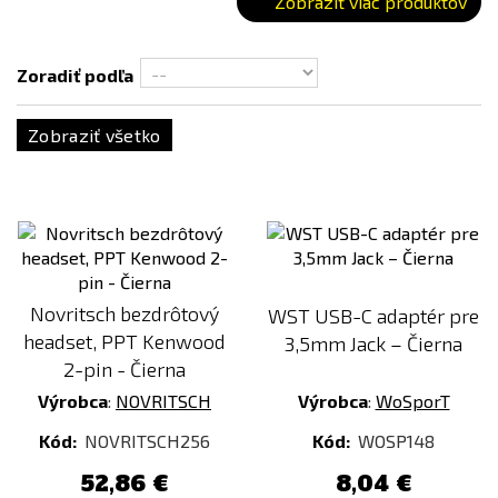
Zobraziť viac produktov
Zoradiť podľa
Zobraziť všetko
Novritsch bezdrôtový
WST USB-C adaptér pre
headset, PPT Kenwood
3,5mm Jack – Čierna
2-pin - Čierna
Výrobca
:
NOVRITSCH
Výrobca
:
WoSporT
Kód:
NOVRITSCH256
Kód:
WOSP148
52,86 €
8,04 €