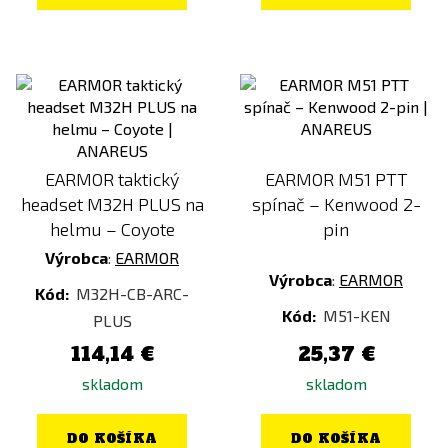
EARMOR taktický
EARMOR M51 PTT
headset M32H PLUS na
spínač – Kenwood 2-
helmu – Coyote
pin
Výrobca
:
EARMOR
Výrobca
:
EARMOR
Kód:
M32H-CB-ARC-
Kód:
M51-KEN
PLUS
114,14 €
25,37 €
skladom
skladom
DO KOŠÍKA
DO KOŠÍKA