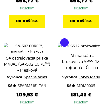
464,77 €
464,77 €
skladom
skladom
DO KOŠÍKA
DO KOŠÍKA
TM manuálna
SA ostreľovacia puška
brokovnica SPAS-12,
M40A3 (SA-S02 CORE™)
trojranná - Čierna
- Piesková
Výrobca
:
Specna Arms
Výrobca
:
Tokyo Marui
Kód:
SPARMS161-TAN
Kód:
MDM0005
109,53 €
181,42 €
skladom
skladom