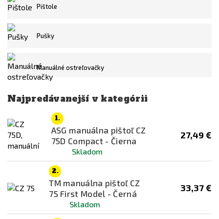
Pištole
WELL
Pušky
Dostupnost
skladem
na cestě
Manuálné ostreľovačky
Není skladem
Najpredávanejší v kategórii
Cena
1.
ASG manuálna pištoľ CZ
18
€
437
€
27,49 €
75D Compact - Čierna
Skladom
Materiál těla
2.
TM manuálna pištoľ CZ
33,37 €
75 First Model - Černá
Montážny systém
Skladom
Atypicky