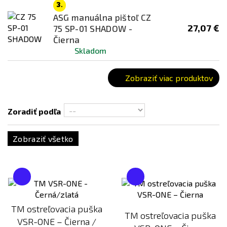
3.
M-LOK
ASG manuálna pištoľ CZ
27,07 €
RIS / Picatinny
75 SP-01 SHADOW -
Čierna
Žiadny
Skladom
Farba
Zobraziť viac produktov
Černá / Kombinácia
Čierna
Zoradiť podľa
Čierna / Piesková
Drevená
Zobraziť všetko
Hnedá
Piesočná
Šedá
Strieborná
TM ostreľovacia puška
TM ostreľovacia puška
Zelená
VSR-ONE – Čierna /