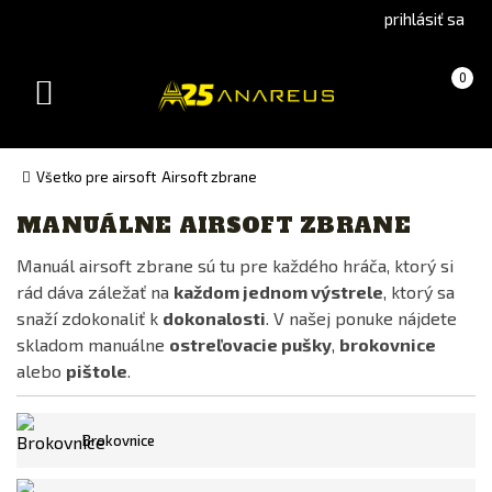
Go
Go
prihlásiť sa
to
to
Čeština
English
Košík
(prázdny)
0
(Czech)
version
Toggle
version
navigation
Všetko pre airsoft
Airsoft zbrane
MANUÁLNE AIRSOFT ZBRANE
Výrobca
Manuál airsoft zbrane sú tu pre každého hráča, ktorý si
A&K
rád dáva záležať na
každom jednom výstrele
, ktorý sa
ASG
snaží zdokonaliť k
dokonalosti
. V našej ponuke nájdete
Double Bell
skladom manuálne
ostreľovacie pušky
,
brokovnice
alebo
pištole
.
NOVRITSCH
Snow Wolf
Brokovnice
Specna Arms
Tokyo Marui