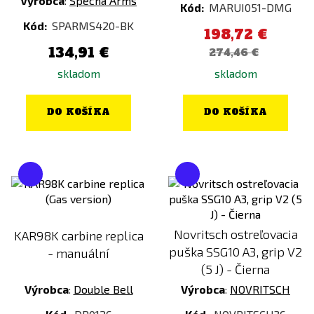
Výrobca
:
Specna Arms
Kód:
MARUI051-DMG
Kód:
SPARMS420-BK
198,72 €
134,91 €
274,46 €
skladom
skladom
DO KOŠÍKA
DO KOŠÍKA
Novritsch ostreľovacia
KAR98K carbine replica
puška SSG10 A3, grip V2
- manuální
(5 J) - Čierna
Výrobca
:
Double Bell
Výrobca
:
NOVRITSCH