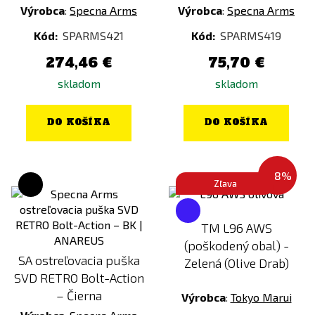
Výrobca
:
Specna Arms
Výrobca
:
Specna Arms
Kód:
SPARMS421
Kód:
SPARMS419
274,46 €
75,70 €
skladom
skladom
DO KOŠÍKA
DO KOŠÍKA
-28%
Zľava
TM L96 AWS
(poškodený obal) -
SA ostreľovacia puška
Zelená (Olive Drab)
SVD RETRO Bolt-Action
– Čierna
Výrobca
:
Tokyo Marui