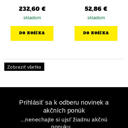
232,60 €
52,86 €
skladom
skladom
DO KOŠÍKA
DO KOŠÍKA
Zobraziť všetko
Prihlásiť sa k odberu novinek a
akčních ponúk
...nenechajte si ujsť žiadnu akčnú
ponuku ...