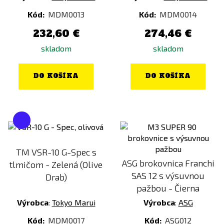
Kód:
MDM0013
Kód:
MDM0014
232,60 €
274,46 €
skladom
skladom
DO KOŠÍKA
DO KOŠÍKA
TM VSR-10 G-Spec s
ASG brokovnica Franchi
tlmičom - Zelená (Olive
SAS 12 s výsuvnou
Drab)
pažbou - Čierna
Výrobca
:
Tokyo Marui
Výrobca
:
ASG
Kód:
MDM0017
Kód:
ASG012