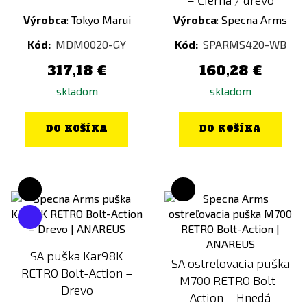
– Čierna / drevo
Výrobca
:
Tokyo Marui
Výrobca
:
Specna Arms
Kód:
MDM0020-GY
Kód:
SPARMS420-WB
317,18 €
160,28 €
skladom
skladom
DO KOŠÍKA
DO KOŠÍKA
SA puška Kar98K
SA ostreľovacia puška
RETRO Bolt-Action –
M700 RETRO Bolt-
Drevo
Action – Hnedá