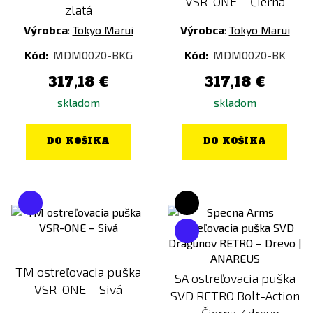
VSR-ONE – Čierna
zlatá
Doporučená váha munice
Výrobca
:
Tokyo Marui
Výrobca
:
Tokyo Marui
0,20g - 0,23g
Kód:
MDM0020-BKG
Kód:
MDM0020-BK
0,25g - 0,28g
317,18 €
317,18 €
0,28g - 0,32g
skladom
skladom
0,30g
0,30g - 0,36g
DO KOŠÍKA
DO KOŠÍKA
0,32g - 0,36g
0,32g - 0,40g
0,46g
0,49g
Typ zásobníka
TM ostreľovacia puška
SA ostreľovacia puška
Tlačný
VSR-ONE – Sivá
SVD RETRO Bolt-Action