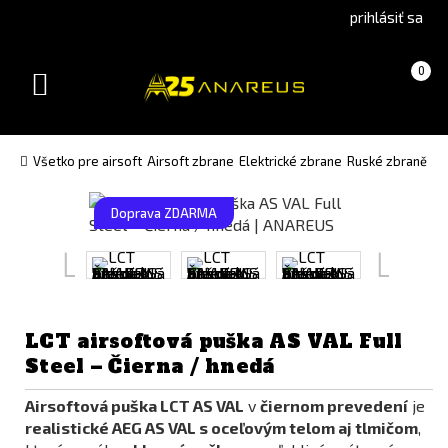
Go
Go
prihlásiť sa
to
to
Čeština
English
Košík
(prázdny)
0
(Czech)
version
Toggle
version
navigation
Všetko pre airsoft
Airsoft zbrane
Elektrické zbrane
Ruské zbraně
Doprava ZDARMA
LCT airsoftová puška AS VAL Full
Steel – Čierna / hnedá
Airsoftová puška LCT AS VAL
v
čiernom prevedení
je
realistické AEG AS VAL s oceľovým telom aj tlmičom
,