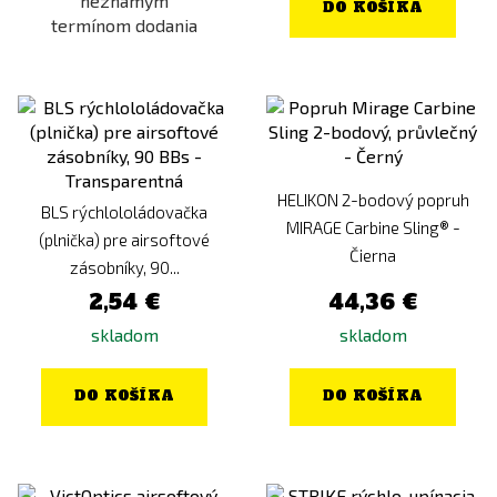
neznámym
DO KOŠÍKA
termínom dodania
HELIKON 2-bodový popruh
BLS rýchlololádovačka
MIRAGE Carbine Sling® -
(plnička) pre airsoftové
Čierna
zásobníky, 90...
2,54 €
44,36 €
skladom
skladom
DO KOŠÍKA
DO KOŠÍKA