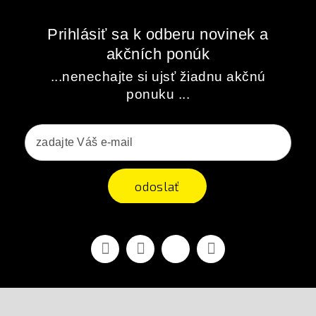
Prihlásiť sa k odberu novinek a
akčních ponúk
...nenechajte si ujsť žiadnu akčnú
ponuku ...
odoslať
Facebook
Youtube
Vimeo
Instagram