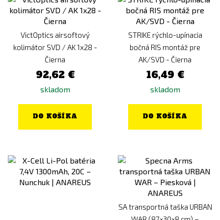
VictOptics airsoftový
STRIKE rýchlo-upínacia
kolimátor SVD / AK 1x28 -
bočná RIS montáž pre
Čierna
AK/SVD - Čierna
92,62 €
16,49 €
skladom
skladom
DO KOŠÍKA
DO KOŠÍKA
SA transportná taška URBAN
WAR (87×30×8 cm) –