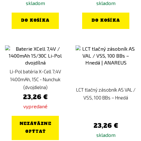
skladom
skladom
DO KOŠÍKA
DO KOŠÍKA
Li-Pol batéria X-Cell 7,4V
1400mAh, 15C - Nunchuk
(dvojdielna)
LCT tlačný zásobník AS VAL /
23,26 €
VSS, 100 BBs – Hnedá
vypredané
NEZÁVÄZNE
23,26 €
OPÝTAŤ
skladom