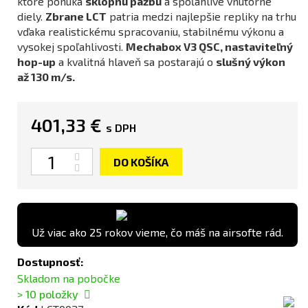
ktoré ponúka
sklopnú pažbu
a spoľahlivé vnútorné
diely.
Zbrane LCT
patria medzi najlepšie repliky na trhu
vďaka realistickému spracovaniu, stabilnému výkonu a
vysokej spoľahlivosti.
Mechabox V3 QSC, nastaviteľný
hop-up
a kvalitná hlaveň sa postarajú o
slušný výkon
až 130 m/s.
401,33 €
s DPH
Množstvo
DO KOŠÍKA
Už viac ako 25 rokov vieme, čo máš na airsofte rád.
Dostupnosť:
Skladom na pobočke
> 10
položky