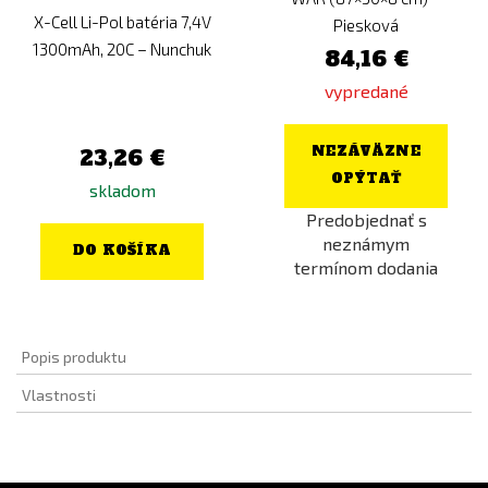
X-Cell Li-Pol batéria 7,4V
Piesková
1300mAh, 20C – Nunchuk
84,16 €
vypredané
NEZÁVÄZNE
23,26 €
OPÝTAŤ
skladom
Predobjednať s
neznámym
DO KOŠÍKA
termínom dodania
Popis produktu
Vlastnosti