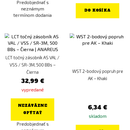
Predobjednať s
neznámym
DO KOŠÍKA
termínom dodania
LCT točný zásobník AS VAL /
VSS / SR-3M, 500 BBs –
WST 2-bodový popruh pre
Čierna
AK – Khaki
32,99 €
vypredané
NEZÁVÄZNE
6,34 €
OPÝTAŤ
skladom
Predobjednať s