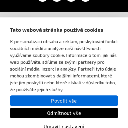
AIRSOFT OBCHOD PRAHA
Tato webová stránka používá cookies
K personalizaci obsahu a reklam, poskytování funkcí
PRO ZÁKAZNÍKY
sociálních médií a analýze naší návštěvnosti
využíváme soubory cookie. Informace o tom, jak náš
MŮJ ÚČET
web používáte, sdílíme se svými partnery pro
sociální média, inzerci a analýzy. Partneři tyto údaje
mohou zkombinovat s dalšími informacemi, které
ONLINE PLATEBNÍ BRÁNA
jste jim poskytli nebo které získali v důsledku toho,
že používáte jejich služby.
Povolit vše
Odmítnout vše
Upravit nastavení