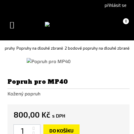
Go
Go
přihlásit se
to
to
English
Slovenčina
Košík
(prázdný)
0
version
(Slovak)
Toggle
version
navigation
Popruhy
Popruhy na dlouhé zbraně
2 bodové popruhy na dlouhé zbraně
Popruh pro MP40
Kožený popruh
800,00 Kč
s DPH
Počet
DO KOŠÍKU