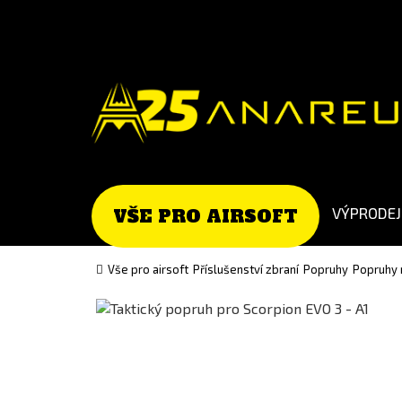
Go
Go
to
to
English
Slovenčina
version
(Slovak)
version
VÝPRODEJ
VŠE PRO AIRSOFT
Vše pro airsoft
Příslušenství zbraní
Popruhy
Popruhy 