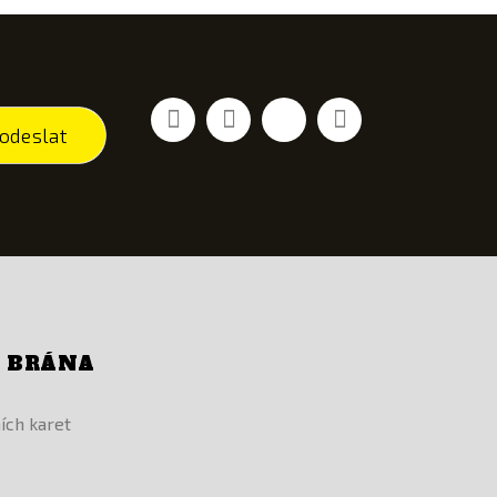
Facebook
YouTube
Vimeo
Instagram
odeslat
Í BRÁNA