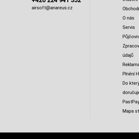
+420 224 941 352
airsoft@anareus.cz
Obchodn
O nás
Servis
Půjčovn
Zpracov
údajů
Reklama
Plnění H
Do kter
doruču
PastPa
Mapa st