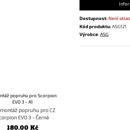
Infor
Dostupnost:
Není skl
Kód produktu:
ASG121
Výrobce
:
ASG
Přidat
k
porovnání
 montáž popruhu pro CZ
corpion EVO 3 - Černá
180,00 Kč