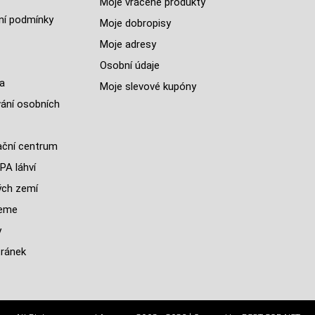
Moje vrácené produkty
í podmínky
Moje dobropisy
Moje adresy
Osobní údaje
a
Moje slevové kupóny
ání osobních
ční centrum
PA láhví
ých zemí
jeme
y
ránek