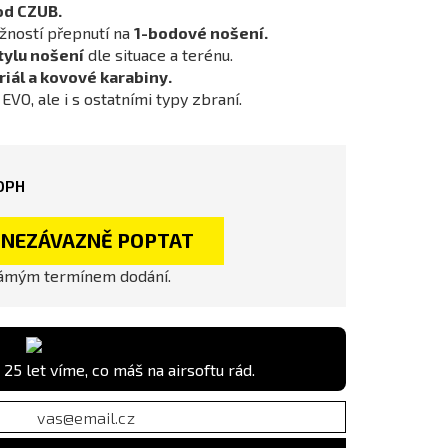
od CZUB.
ností přepnutí na
1-bodové nošení.
tylu nošení
dle situace a terénu.
iál a kovové karabiny.
EVO, ale i s ostatními typy zbraní.
DPH
NEZÁVAZNĚ POPTAT
námým termínem dodání.
 25 let víme, co máš na airsoftu rád.