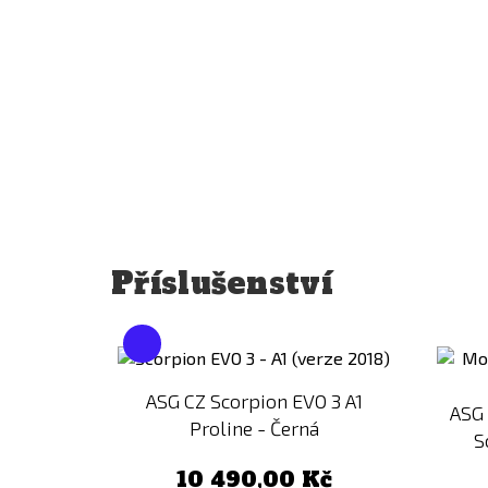
Příslušenství
Přidat
k
porovnání
ASG CZ Scorpion EVO 3 A1
ASG
Proline - Černá
S
10 490,00 Kč