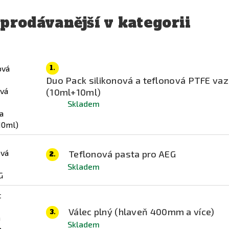
prodávanější v kategorii
1.
Duo Pack silikonová a teflonová PTFE vaz
(10ml+10ml)
Skladem
Teflonová pasta pro AEG
2.
Skladem
Válec plný (hlaveň 400mm a více)
3.
Skladem