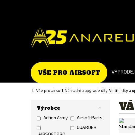
Go
Go
to
to
English
Slovenčina
version
(Slovak)
version
VÝPRODEJ
VŠE PRO AIRSOFT
Vše pro airsoft
Náhradní a upgrade díly
Vnitřní díly a
VÁ
Výrobce
Action Army
AirsoftParts
GUARDER
AIRSOFTPRO