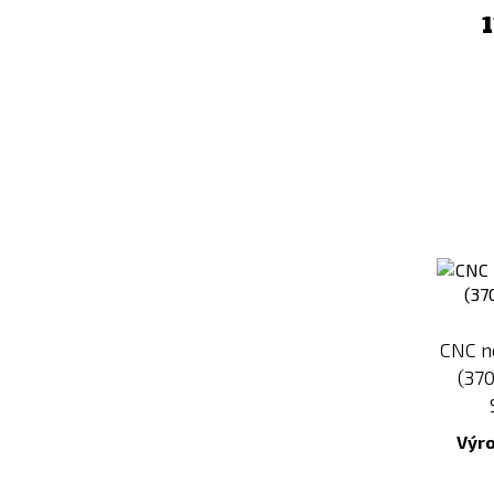
CNC n
(37
Výr