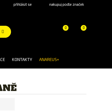
přihlásit se
nakupuj podle značek
Porovnání
Košík
(prázdný)
0
0
produktů
CE
KONTAKTY
ANAREUS+
ANĚ