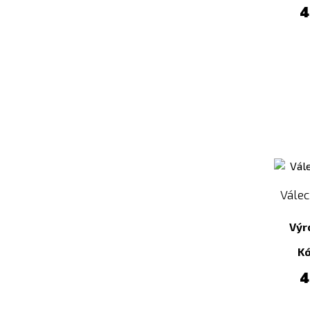
4
Vále
Výr
K
4