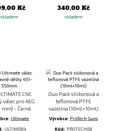
99,00 Kč
340,00 Kč
skladem
skladem
Přidat
Přidat
k
k
porovnání
porovnání
ULTIMATE CNC
Duo Pack silikonová a
ý válec pro AEG
teflonová PTFE
+ mm) - Černá
vazelína (10ml+10ml)
obce
:
Ultimate
Výrobce
:
ProTech Guns
d:
ULTIM084
Kód:
PROTECH08