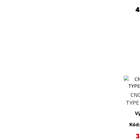
4
CNC
TYPE 
V
Kód
3