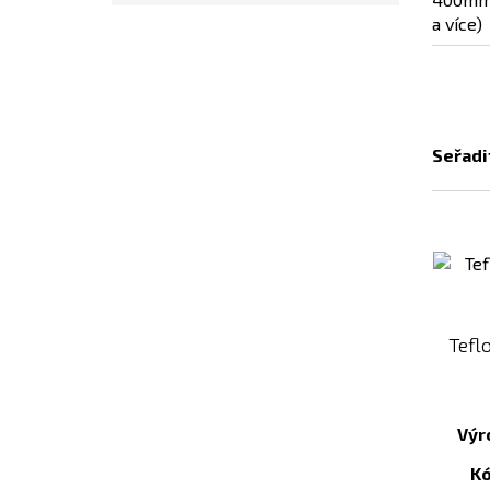
Seřadi
Tefl
Výr
K