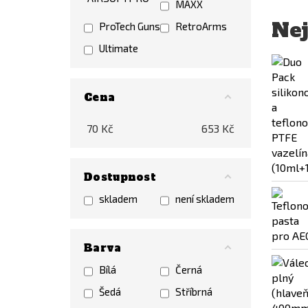
MAXX
Nej
ProTech Guns
RetroArms
Ultimate
Cena
70
Kč
653
Kč
Dostupnost
skladem
není skladem
Barva
Bílá
Černá
Šedá
Stříbrná