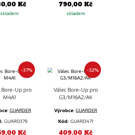
30,00 Kč
790,00 Kč
skladem
skladem
Přidat
Přidat
-37%
-32%
k
k
porovnání
porovnání
c Bore-Up pro
Válec Bore-Up pro
M4A1
G3/M16A2/AK
bce
:
GUARDER
Výrobce
:
GUARDER
d:
GUARD379
Kód:
GUARD471
69,00 Kč
409,00 Kč