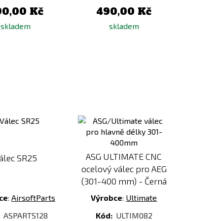
90,00 Kč
490,00 Kč
skladem
skladem
Přidat
Přidat
k
k
porovnání
porovnání
ASG ULTIMATE CNC
álec SR25
ocelový válec pro AEG
(301-400 mm) - Černá
ce
:
AirsoftParts
Výrobce
:
Ultimate
:
ASPARTS128
Kód:
ULTIM082