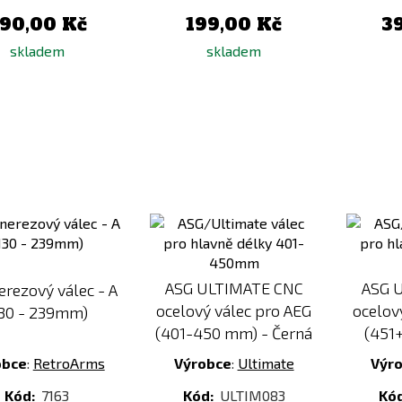
90,00 Kč
199,00 Kč
3
skladem
skladem
Přidat
Přidat
k
k
porovnání
porovnání
ASG ULTIMATE CNC
ASG 
erezový válec - A
ocelový válec pro AEG
ocelov
130 - 239mm)
(401-450 mm) - Černá
(451
obce
:
RetroArms
Výrobce
:
Ultimate
Výr
Kód:
7163
Kód:
ULTIM083
Kó