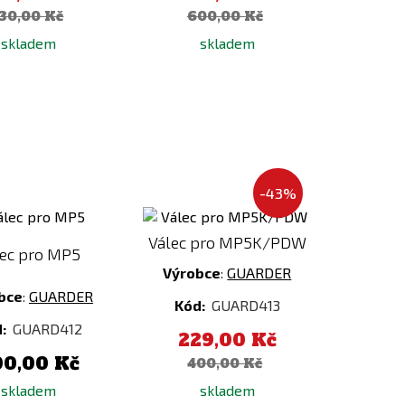
30,00 Kč
600,00 Kč
skladem
skladem
-43%
Přidat
Přidat
k
k
porovnání
porovnání
Válec pro MP5K/PDW
lec pro MP5
Výrobce
:
GUARDER
bce
:
GUARDER
Kód:
GUARD413
d:
GUARD412
229,00 Kč
00,00 Kč
400,00 Kč
skladem
skladem