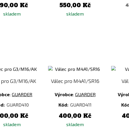
90,00 Kč
550,00 Kč
4
skladem
skladem
Přidat
Přidat
k
k
porovnání
porovnání
c pro G3/M16/AK
Válec pro M4A1/SR16
Vá
obce
:
GUARDER
Výrobce
:
GUARDER
Výro
ód:
GUARD410
Kód:
GUARD411
Kó
00,00 Kč
400,00 Kč
4
skladem
skladem