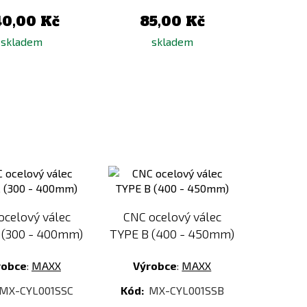
40,00 Kč
85,00 Kč
skladem
skladem
Přidat
Přidat
k
k
porovnání
porovnání
ocelový válec
CNC ocelový válec
 (300 - 400mm)
TYPE B (400 - 450mm)
robce
:
MAXX
Výrobce
:
MAXX
MX-CYL001SSC
Kód:
MX-CYL001SSB