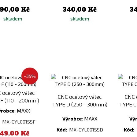
90,00 Kč
340,00 Kč
3
skladem
skladem
Přidat
Přidat
-35%
k
k
porovnání
porovnání
 ocelový válec
CNC ocelový válec
CNC 
F (110 - 200mm)
TYPE D (250 - 300mm)
TYPE C
ýrobce
:
MAXX
Výrobce
:
MAXX
Vý
:
MX-CYL001SSF
Kód:
MX-CYL001SSD
Kód:
49,00 Kč