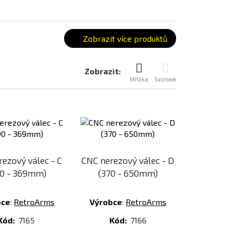
Zobrazit více produktů
Zobrazit:
Mřížka
Seznam
Přidat
Přidat
k
k
porovnání
porovnání
ezový válec - C
CNC nerezový válec - D
90 - 369mm)
(370 - 650mm)
bce
:
RetroArms
Výrobce
:
RetroArms
Kód:
7165
Kód:
7166