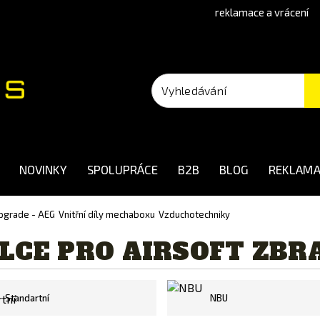
reklamace a vrácení
NOVINKY
SPOLUPRÁCE
B2B
BLOG
REKLAMA
 upgrade - AEG
Vnitřní díly mechaboxu
Vzduchotechniky
LCE PRO AIRSOFT ZBR
Standartní
NBU