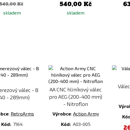
540,00 Kč
6
540,00 Kč
skladem
skladem
Přidat
Přidat
k
k
porovnání
porovnání
Vále
AA CNC hliníkový válec
erezový válec - B
pro AEG (200-400 mm)
40 - 289mm)
- Nitroflon
Výro
obce
:
RetroArms
Výrobce
:
Action Army
Kó
Kód:
7164
Kód:
A03-005
2