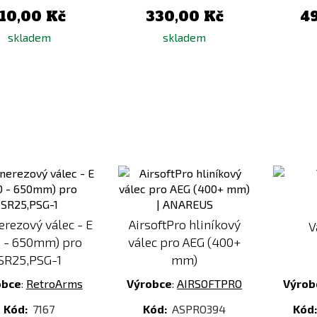
110,00 Kč
330,00 Kč
4
skladem
skladem
Přidat
Přidat
k
k
porovnání
porovnání
erezový válec - E
AirsoftPro hliníkový
V
0 - 650mm) pro
válec pro AEG (400+
SR25,PSG-1
mm)
obce
:
RetroArms
Výrobce
:
AIRSOFTPRO
Výrob
Kód:
7167
Kód:
ASPRO394
Kód