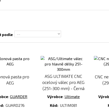
t podle
Přidat
Přidat
k
k
porovnání
porovnání
ASG ULTIMATE CNC
onová pasta pro
CNC ner
ocelový válec pro AEG
AEG
(2
(251-300 mm) - Černá
obce
:
GUARDER
Výrobce
:
Ultimate
Výro
ód:
GUARD276
Kód:
ULTIM081