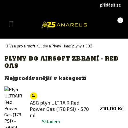
Go
Go
přihlásit se
to
to
English
Slovenčina
Košík
(prázdný)
0
version
(Slovak)
Toggle
version
navigation
Vše pro airsoft
Kuličky a Plyny
Hnací plyny a CO2
PLYNY DO AIRSOFT ZBRANÍ - RED
Výrobce
GAS
ASG
Nejprodávanější v kategorii
Nimrod
NUPROL
1.
Specna Arms
ASG plyn ULTRAIR Red
210,00 Kč
Power Gas (178 PSI) - 570
Cena
ml
Skladem
152
Kč
430
Kč