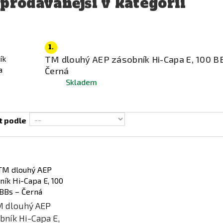
prodávanější v kategorii
1.
TM dlouhý AEP zásobník Hi-Capa E, 100 B
Černá
Skladem
t podle
Přidat
k
porovnání
 dlouhý AEP
bník Hi-Capa E,