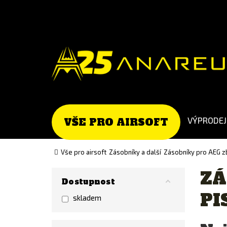
Go
Go
to
to
English
Slovenčina
version
(Slovak)
version
VÝPRODEJ
VŠE PRO AIRSOFT
Vše pro airsoft
Zásobníky a další
Zásobníky pro AEG z
ZÁ
Dostupnost
PI
skladem