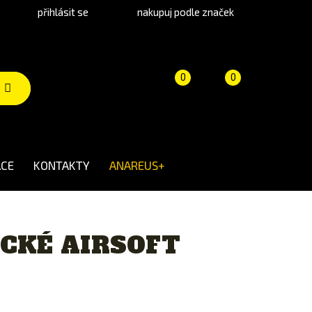
přihlásit se
nakupuj podle značek
Porovnání
Košík
(prázdný)
0
0
produktů
CE
KONTAKTY
ANAREUS+
CKÉ AIRSOFT