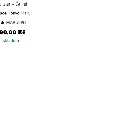
0 BBs – Černá
bce
:
Tokyo Marui
ód:
MARUI093
90,00 Kč
skladem