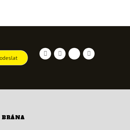
Facebook
YouTube
Vimeo
Instagram
odeslat
Í BRÁNA