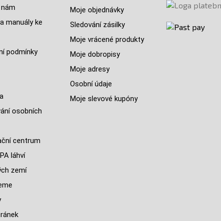
 nám
Moje objednávky
a manuály ke
Sledování zásilky
Moje vrácené produkty
í podmínky
Moje dobropisy
Moje adresy
Osobní údaje
a
Moje slevové kupóny
ání osobních
ční centrum
PA láhví
ých zemí
jeme
y
ránek