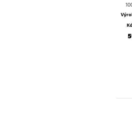
10
Výro
K
5