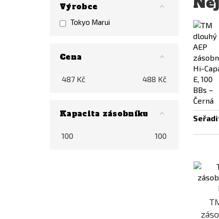
Nej
Výrobce
Tokyo Marui
Cena
487
Kč
488
Kč
Kapacita zásobníku
Seřadi
100
100
TM
záso