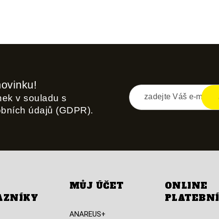
novinku!
inek v souladu s
obních údajů (GDPR).
MŮJ ÚČET
ONLINE
AZNÍKY
PLATEBN
ANAREUS+