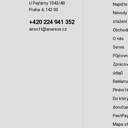
U Pejřárny 1043/4B
Napište
Praha 4, 142 00
Návody 
+420 224 941 352
stažení
airsoft@anareus.cz
Obchodn
O nás
Servis
Půjčovn
Zpracov
údajů
Reklama
Plnění H
Do kter
doruču
PastPa
Mapa st