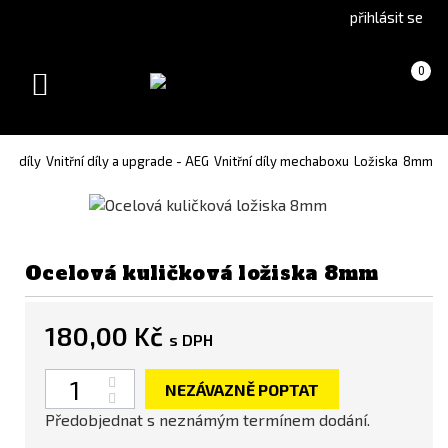
Go
Go
přihlásit se
to
to
English
Slovenčina
Košík
(prázdný)
0
version
(Slovak)
Toggle
version
navigation
de díly
Vnitřní díly a upgrade - AEG
Vnitřní díly mechaboxu
Ložiska
8mm
Ocelová kuličková ložiska 8mm
180,00 Kč
s DPH
Počet
NEZÁVAZNĚ POPTAT
Předobjednat s neznámým termínem dodání.