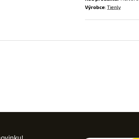
Výrobce
:
Tienly
novinku!