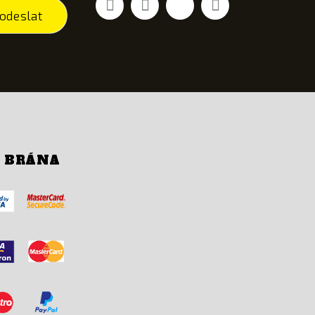
odeslat
Í BRÁNA