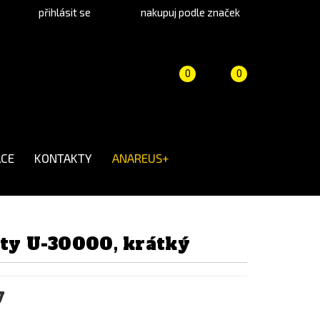
přihlásit se
nakupuj podle značek
Porovnání
Košík
(prázdný)
0
0
produktů
CE
KONTAKTY
ANAREUS+
ity U-30000, krátký
y