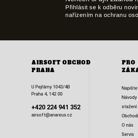
Přihlásit se k odběru nov
nařízením na ochranu os
AIRSOFT OBCHOD
PRO
PRAHA
ZÁK
U Pejřárny 1043/4B
Napište
Praha 4, 142 00
Návody 
+420 224 941 352
stažení
airsoft@anareus.cz
Obchodn
O nás
Servis