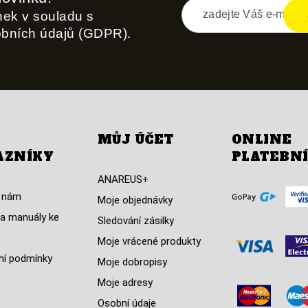
inek v souladu s
obních údajů (GDPR).
MŮJ ÚČET
ONLINE
AZNÍKY
PLATEBN
ANAREUS+
 nám
Moje objednávky
a manuály ke
Sledování zásilky
Moje vrácené produkty
í podmínky
Moje dobropisy
Moje adresy
Osobní údaje