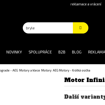
reklamace a vrácení
NOVINKY
SPOLUPRÁCE
B2B
BLOG
REKLAMA
 upgrade - AEG
Motory a klece
Motory
AEG Motory - Krátká osička
Motor Infin
Další variant