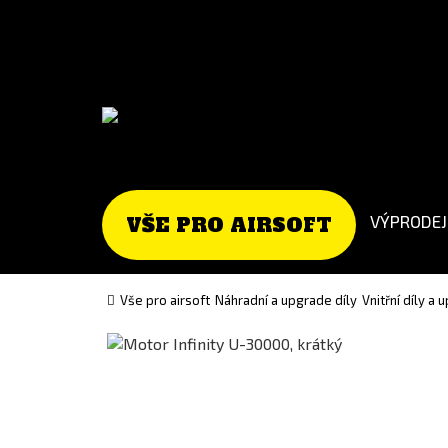
Go
Go
to
to
English
Slovenčina
version
(Slovak)
version
VÝPRODEJ
VŠE PRO AIRSOFT
Vše pro airsoft
Náhradní a upgrade díly
Vnitřní díly a