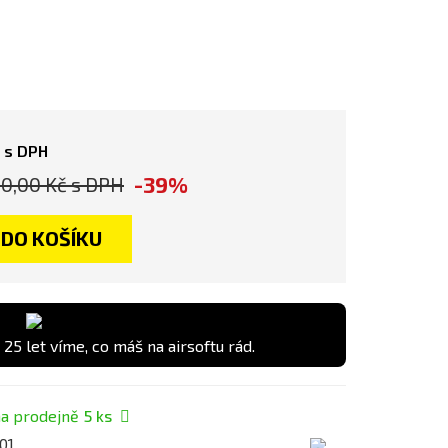
s DPH
-39%
00,00 Kč
s DPH
DO KOŠÍKU
 25 let víme, co máš na airsoftu rád.
a prodejně
5
ks
01