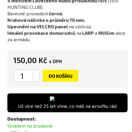
S motivem Loveckého klubu příslušníků ISIS
(ISIS
HUNTING CLUB).
Barevné provedení
černá.
Kruhová nášivka o průměru 70 mm.
Upevnění na VELCRO panel
na výstroji.
Ideální provokace domorodců
na
LARP
a
MilSim
akce
za armádu.
150,00 Kč
s DPH
Počet
DO KOŠÍKU
Už více než 25 let víme, co máš na airsoftu rád.
Dostupnost:
Skladem na prodejně