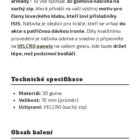
armády
? To vše splňuje
3D gumová nášivka na
suchý zip
, která přináší na vaší výstroj
motiv pro
členy loveckého klubu, kteří loví příslušníky
ISIS.
Nášivka je ideální pro hráče, kteří se vrhají
do
akce s patřičnou dávkou ironie.
Díky kvalitnímu
provedení je nášivka odolná a snadno ji připevníte
na
VELCRO panely
na vašem gearu, kde bude
držet
lépe, než podzimní bodláčí.
Technické specifikace
Materiál:
3D guma
Velikost:
70 mm (průměr)
Uchycení:
VELCRO (suchý zip)
Obsah balení