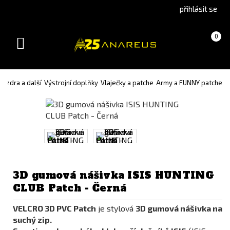
Go
Go
přihlásit se
to
to
English
Slovenčina
Košík
(prázdný)
0
version
(Slovak)
Toggle
version
navigation
ouzdra a další
Výstrojní doplňky
Vlaječky a patche
Army a FUNNY patche
3D gumová nášivka ISIS HUNTING
CLUB Patch - Černá
VELCRO 3D PVC Patch
je stylová
3D gumová nášivka na
suchý zip.