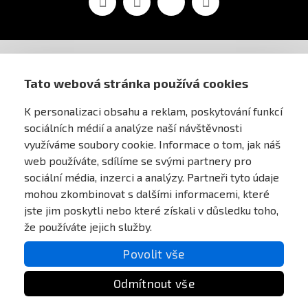
AIRSOFT OBCHOD PRAHA
Tato webová stránka používá cookies
K personalizaci obsahu a reklam, poskytování funkcí
PRO ZÁKAZNÍKY
sociálních médií a analýze naší návštěvnosti
využíváme soubory cookie. Informace o tom, jak náš
MŮJ ÚČET
web používáte, sdílíme se svými partnery pro
sociální média, inzerci a analýzy. Partneři tyto údaje
mohou zkombinovat s dalšími informacemi, které
ONLINE PLATEBNÍ BRÁNA
jste jim poskytli nebo které získali v důsledku toho,
že používáte jejich služby.
Povolit vše
Odmítnout vše