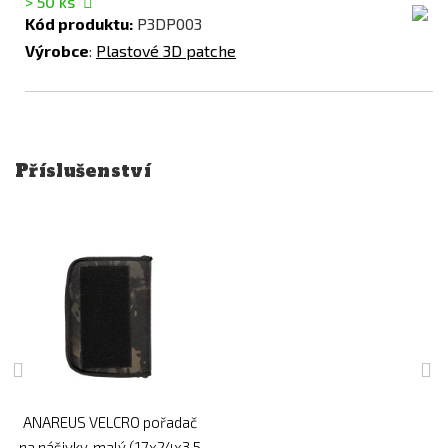
> 50
ks
Kód produktu:
P3DP003
Výrobce
:
Plastové 3D patche
Příslušenství
ANAREUS VELCRO pořadač
na nášivky, malý (17x24x3,5