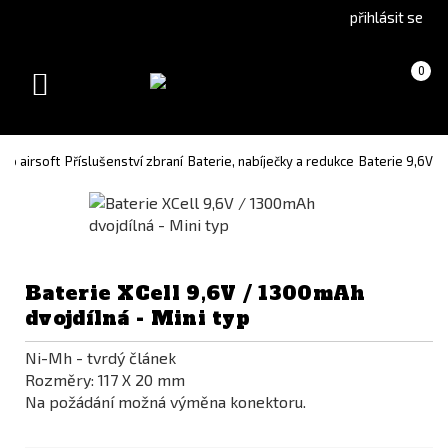
Go
Go
přihlásit se
to
to
English
Slovenčina
Košík
(prázdný)
0
version
(Slovak)
Toggle
version
navigation
ro airsoft
Příslušenství zbraní
Baterie, nabíječky a redukce
Baterie 9,6V
Baterie XCell 9,6V / 1300mAh
dvojdílná - Mini typ
Ni-Mh - tvrdý článek
Rozměry: 117 X 20 mm
Na požádání možná výměna konektoru.