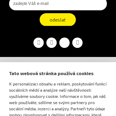
odeslat
Facebook
YouTube
Vimeo
Instagram
AIRSOFT OBCHOD PRAHA
Tato webová stránka používá cookies
K personalizaci obsahu a reklam, poskytování funkcí
PRO ZÁKAZNÍKY
sociálních médií a analýze naší návštěvnosti
využíváme soubory cookie. Informace o tom, jak náš
MŮJ ÚČET
web používáte, sdílíme se svými partnery pro
sociální média, inzerci a analýzy. Partneři tyto údaje
mohou zkombinovat s dalšími informacemi, které