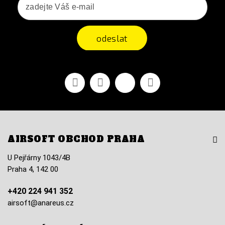
odeslat
Facebook
YouTube
Vimeo
Instagram
AIRSOFT OBCHOD PRAHA
U Pejřárny 1043/4B
Praha 4, 142 00
+420 224 941 352
airsoft@anareus.cz