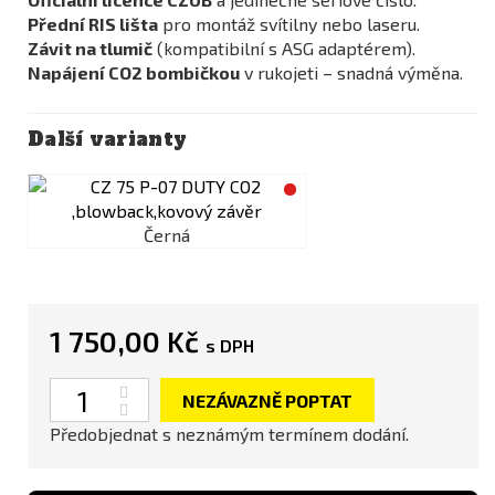
Přední RIS lišta
pro montáž svítilny nebo laseru.
Závit na tlumič
(kompatibilní s ASG adaptérem).
Napájení CO2 bombičkou
v rukojeti – snadná výměna.
Další varianty
Černá
1 750,00 Kč
s DPH
Počet
NEZÁVAZNĚ POPTAT
Předobjednat s neznámým termínem dodání.