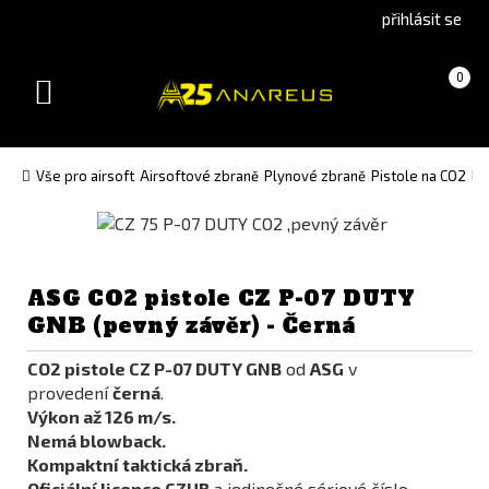
Go
Go
přihlásit se
to
to
English
Slovenčina
Košík
(prázdný)
0
version
(Slovak)
Toggle
version
navigation
Vše pro airsoft
Airsoftové zbraně
Plynové zbraně
Pistole na CO2
Pi
ASG CO2 pistole CZ P-07 DUTY
GNB (pevný závěr) - Černá
CO2 pistole CZ P-07 DUTY GNB
od
ASG
v
provedení
černá
.
Výkon až 126 m/s.
Nemá blowback.
Kompaktní taktická zbraň.
Oficiální licence CZUB
a jedinečné sériové číslo.