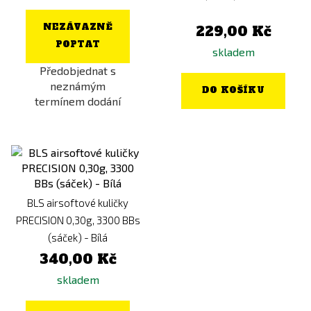
NEZÁVAZNĚ
229,00 Kč
POPTAT
skladem
Předobjednat s
neznámým
DO KOŠÍKU
termínem dodání
BLS airsoftové kuličky
PRECISION 0,30g, 3300 BBs
(sáček) - Bílá
340,00 Kč
skladem