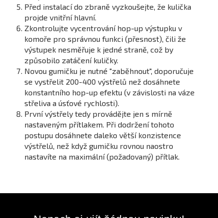
Před instalací do zbraně vyzkoušejte, že kulička
projde vnitřní hlavní.
Zkontrolujte vycentrování hop-up výstupku v
komoře pro správnou funkci (přesnost), čili že
výstupek nesměřuje k jedné straně, což by
způsobilo zatáčení kuličky.
Novou gumičku je nutné "zaběhnout", doporučuje
se vystřelit 200-400 výstřelů než dosáhnete
konstantního hop-up efektu (v závislosti na váze
střeliva a úsťové rychlosti).
První výstřely tedy provádějte jen s mírně
nastaveným přítlakem. Při dodržení tohoto
postupu dosáhnete daleko větší konzistence
výstřelů, než když gumičku rovnou naostro
nastavíte na maximální (požadovaný) přítlak.