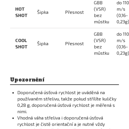
GBB
do 110
HOT
(VSR)
m/s
Šipka
Přesnost
SHOT
bez
(0,16-
můstku
0,23g
GBB
do 110
COOL
(VSR)
m/s
Šipka
Přesnost
SHOT
bez
(0,16-
můstku
0,23g
Upozornění
Doporučená úsťová rychlost je uváděná na
používaném střelivu, takže pokud střílíte kuličky
0,28 g, doporučená úsťová rychlost je měřená s
nimi.
Vhodná váha střeliva i doporučená úsťová
rychlost je čistě orientační a je nutné vždy