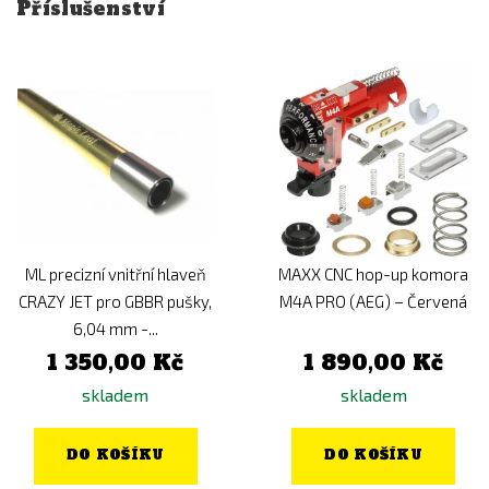
Příslušenství
ML precizní vnitřní hlaveň
MAXX CNC hop-up komora
CRAZY JET pro GBBR pušky,
M4A PRO (AEG) – Červená
6,04 mm -...
1 350,00 Kč
1 890,00 Kč
skladem
skladem
DO KOŠÍKU
DO KOŠÍKU