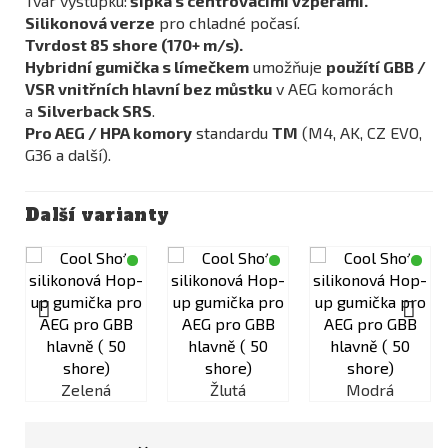
Tvar výstupku:
šipka s centrovacími vzpěrami.
Silikonová verze
pro chladné počasí.
Tvrdost 85 shore (170+
m/s
).
Hybridní gumička s límečkem
umožňuje
použítí GBB /
VSR vnitřních hlavní bez můstku
v AEG komorách
a
Silverback SRS
.
Pro AEG / HPA komory
standardu
TM
(M4, AK, CZ EVO,
G36 a další).
Další varianty
Zelená
Žlutá
Modrá