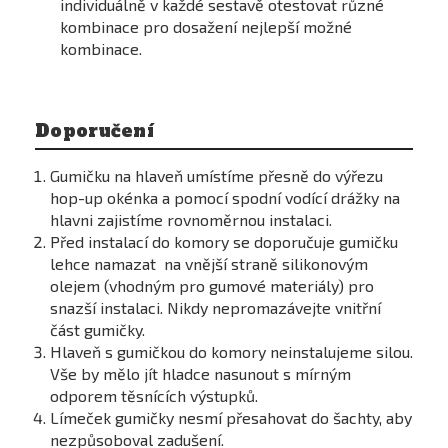
individuálně v každé sestavě otestovat různé
kombinace pro dosažení nejlepší možné
kombinace.
Doporučení
Gumičku na hlaveň umístíme přesně do výřezu
hop-up okénka a pomocí spodní vodící drážky na
hlavni zajistíme rovnoměrnou instalaci.
Před instalací do komory se doporučuje gumičku
lehce namazat na vnější straně silikonovým
olejem (vhodným pro gumové materiály) pro
snazší instalaci. Nikdy nepromazávejte vnitřní
část gumičky.
Hlaveň s gumičkou do komory neinstalujeme silou.
Vše by mělo jít hladce nasunout s mírným
odporem těsnících výstupků.
Límeček gumičky nesmí přesahovat do šachty, aby
nezpůsoboval zadušení.