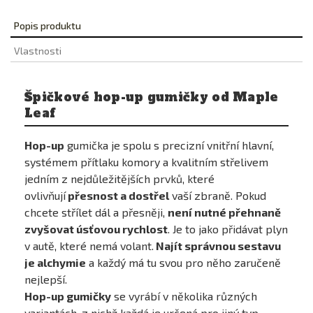
Popis produktu
Vlastnosti
Špičkové hop-up gumičky od Maple
Leaf
Hop-up
gumička je spolu s precizní vnitřní hlavní,
systémem přítlaku komory a kvalitním střelivem
jedním z nejdůležitějších prvků, které
ovlivňují
přesnost a dostřel
vaší zbraně. Pokud
chcete střílet dál a přesněji,
není nutné přehnaně
zvyšovat úsťovou rychlost
. Je to jako přidávat plyn
v autě, které nemá volant.
Najít správnou sestavu
je alchymie
a každý má tu svou pro něho zaručeně
nejlepší.
Hop-up gumičky
se vyrábí v několika různých
variantách, z nichž každá je určená pro jiný typ