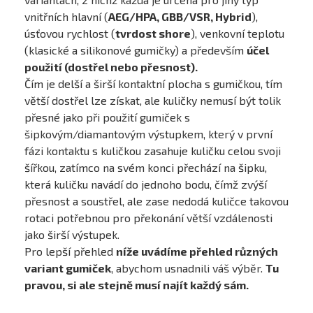
vnitřních hlavní (
AEG/HPA, GBB/VSR, Hybrid
),
úsťovou rychlost (
tvrdost shore
), venkovní teplotu
(klasické a silikonové gumičky) a především
účel
použití (dostřel nebo přesnost).
Čím je delší a širší kontaktní plocha s gumičkou, tím
větší dostřel lze získat, ale kuličky nemusí být tolik
přesné jako při použití gumiček s
šipkovým/diamantovým výstupkem, který v první
fázi kontaktu s kuličkou zasahuje kuličku celou svoji
šířkou, zatímco na svém konci přechází na šipku,
která kuličku navádí do jednoho bodu, čímž zvýší
přesnost a soustřel, ale zase nedodá kuličce takovou
rotaci potřebnou pro překonání větší vzdálenosti
jako širší výstupek.
Pro lepší přehled
níže uvádíme přehled různých
variant gumiček
, abychom usnadnili váš výběr.
Tu
pravou, si ale stejně musí najít každý sám.