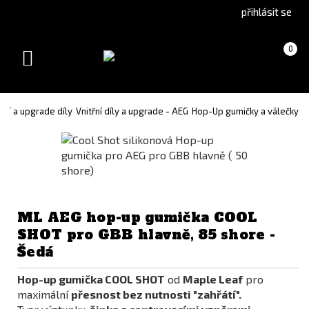
Go
Go
přihlásit se
to
to
English
Slovenčina
Košík
(prázdný)
0
version
(Slovak)
Toggle
version
navigation
dní a upgrade díly
Vnitřní díly a upgrade - AEG
Hop-Up gumičky a válečky
ML AEG hop-up gumička COOL
SHOT pro GBB hlavně, 85 shore -
Šedá
Hop-up gumička COOL SHOT
od
Maple Leaf
pro
maximální
přesnost
bez nutnosti "zahřátí".