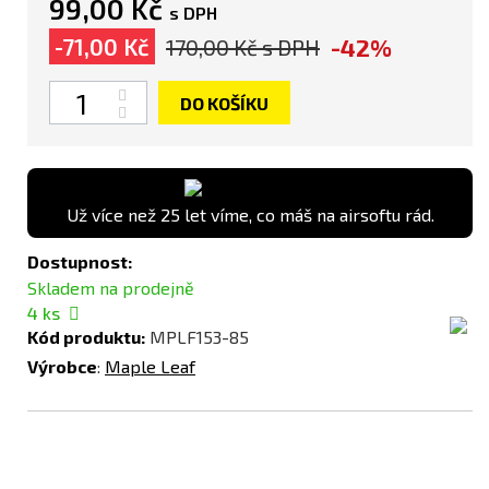
99,00 Kč
s DPH
-42%
-71,00 Kč
170,00 Kč
s DPH
Počet
DO KOŠÍKU
Už více než 25 let víme, co máš na airsoftu rád.
Dostupnost:
Skladem na prodejně
4
ks
Kód produktu:
MPLF153-85
Výrobce
:
Maple Leaf