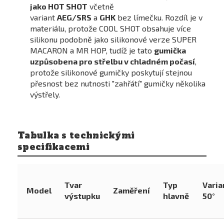
jako HOT SHOT
včetně
variant
AEG/SRS
a
GHK
bez límečku. Rozdíl je v
materiálu, protože COOL SHOT obsahuje více
silikonu podobně jako silikonové verze SUPER
MACARON a MR HOP, tudíž je tato
gumička
uzpůsobena pro střelbu v chladném počasí
,
protože silikonové gumičky poskytují stejnou
přesnost bez nutnosti "zahřátí" gumičky několika
výstřely.
Tabulka s technickými
specifikacemi
Tvar
Typ
Varia
Model
Zaměření
výstupku
hlavně
50°