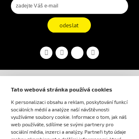
odeslat
Facebook
YouTube
Vimeo
Instagram
AIRSOFT OBCHOD PRAHA
Tato webová stránka používá cookies
K personalizaci obsahu a reklam, poskytování funkcí
PRO ZÁKAZNÍKY
sociálních médií a analýze naší návštěvnosti
využíváme soubory cookie. Informace o tom, jak náš
MŮJ ÚČET
web používáte, sdílíme se svými partnery pro
sociální média, inzerci a analýzy. Partneři tyto údaje