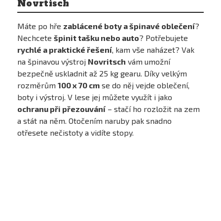
Novrtisch
Máte po hře
zablácené boty a špinavé oblečení
?
Nechcete
špinit tašku nebo auto
? Potřebujete
rychlé a praktické řešení
, kam vše naházet? Vak
na špinavou výstroj
Novritsch
vám umožní
bezpečně uskladnit až 25 kg gearu. Díky velkým
rozměrům
100 x 70 cm
se do něj vejde oblečení,
boty i výstroj. V lese jej můžete využít i jako
ochranu při přezouvání
– stačí ho rozložit na zem
a stát na něm. Otočením naruby pak snadno
otřesete nečistoty a vidíte stopy.