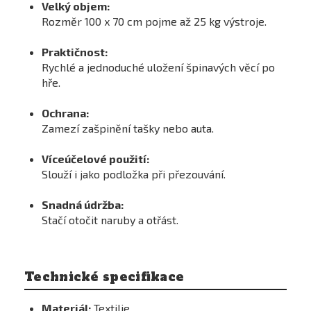
Velký objem:
Rozměr 100 x 70 cm pojme až 25 kg výstroje.
Praktičnost:
Rychlé a jednoduché uložení špinavých věcí po
hře.
Ochrana:
Zamezí zašpinění tašky nebo auta.
Víceúčelové použití:
Slouží i jako podložka při přezouvání.
Snadná údržba:
Stačí otočit naruby a otřást.
Technické specifikace
Materiál:
Textilie