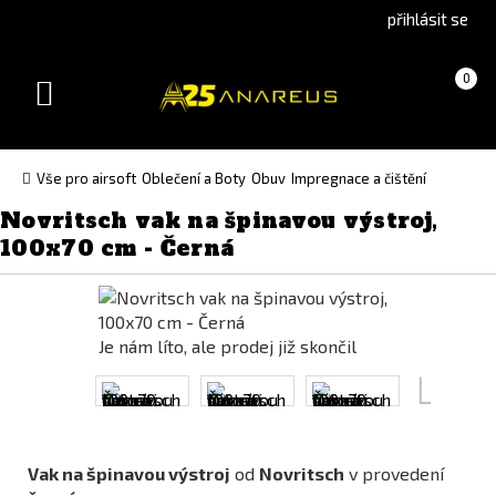
Go
Go
přihlásit se
to
to
English
Slovenčina
Košík
(prázdný)
0
version
(Slovak)
Toggle
version
navigation
Vše pro airsoft
Oblečení a Boty
Obuv
Impregnace a čištění
Novritsch vak na špinavou výstroj,
100x70 cm - Černá
Je nám líto, ale prodej již skončil
Vak na špinavou výstroj
od
Novritsch
v provedení