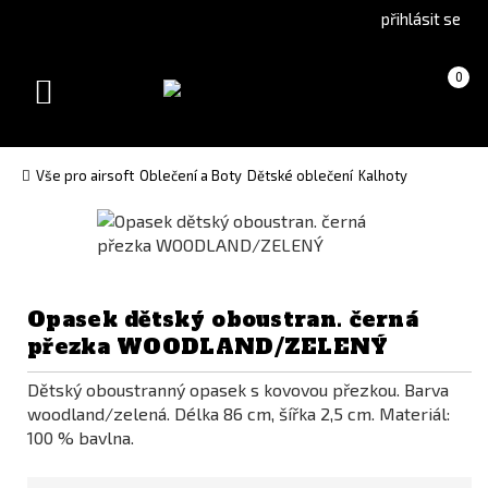
Go
Go
přihlásit se
to
to
English
Slovenčina
Košík
(prázdný)
0
version
(Slovak)
Toggle
version
navigation
Vše pro airsoft
Oblečení a Boty
Dětské oblečení
Kalhoty
Opasek dětský oboustran. černá
přezka WOODLAND/ZELENÝ
Dětský oboustranný opasek s kovovou přezkou. Barva
woodland/zelená. Délka 86 cm, šířka 2,5 cm. Materiál:
100 % bavlna.