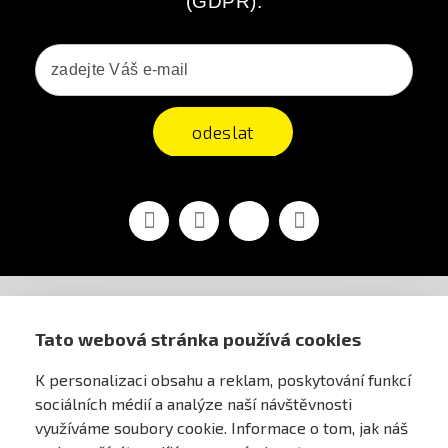
(GDPR).
odeslat
Facebook
YouTube
Vimeo
Instagram
AIRSOFT OBCHOD PRAHA
Tato webová stránka používá cookies
K personalizaci obsahu a reklam, poskytování funkcí
PRO ZÁKAZNÍKY
sociálních médií a analýze naší návštěvnosti
využíváme soubory cookie. Informace o tom, jak náš