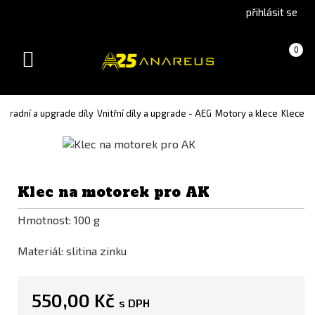
Go
Go
přihlásit se
to
to
English
Slovenčina
Košík
(prázdný)
0
version
(Slovak)
Toggle
version
navigation
áhradní a upgrade díly
Vnitřní díly a upgrade - AEG
Motory a klece
Klece
Klec na motorek pro AK
Hmotnost: 100 g
Materiál: slitina zinku
550,00 Kč
s DPH