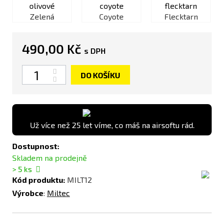
Zelená
Coyote
Flecktarn
490,00 Kč
s DPH
Počet
DO KOŠÍKU
Už více než 25 let víme, co máš na airsoftu rád.
Dostupnost:
Skladem na prodejně
> 5
ks
Kód produktu:
MILT12
Výrobce
:
Miltec