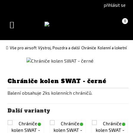
Go
Go
přihlásit se
to
to
English
Slovenčina
Košík
(prázdný)
0
version
(Slovak)
Toggle
version
navigation
Vše pro airsoft
Výstroj, Pouzdra a další
Chrániče
Kolenní a loketní
Chrániče kolen SWAT - černé
Balení obsahuje 2ks kolenních chráničů.
Další varianty