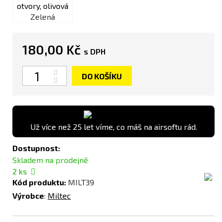
Zelená
180,00 Kč
s DPH
Počet
DO KOŠÍKU
Už více než 25 let víme, co máš na airsoftu rád.
Dostupnost:
Skladem na prodejně
2
ks
Kód produktu:
MILT39
Výrobce
:
Miltec