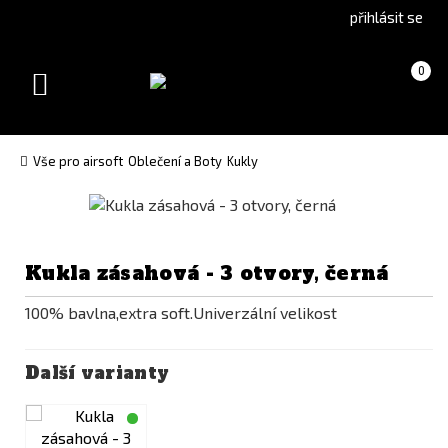
Go
Go
přihlásit se
to
to
English
Slovenčina
Košík
(prázdný)
0
version
(Slovak)
Toggle
version
navigation
Vše pro airsoft
Oblečení a Boty
Kukly
Kukla zásahová - 3 otvory, černá
100% bavlna,extra soft.Univerzální velikost
Další varianty