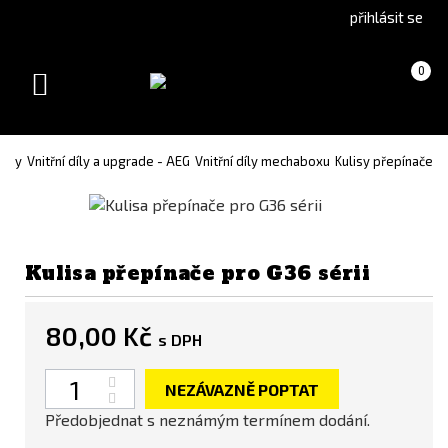
Go
Go
přihlásit se
to
to
English
Slovenčina
Košík
(prázdný)
0
version
(Slovak)
Toggle
version
navigation
díly
Vnitřní díly a upgrade - AEG
Vnitřní díly mechaboxu
Kulisy přepínače
Kulisa přepínače pro G36 sérii
80,00 Kč
s DPH
Počet
NEZÁVAZNĚ POPTAT
Předobjednat s neznámým termínem dodání.