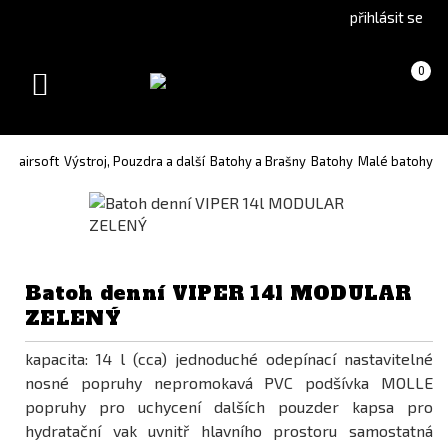
Go
Go
přihlásit se
to
to
English
Slovenčina
Košík
(prázdný)
0
version
(Slovak)
Toggle
version
navigation
ro airsoft
Výstroj, Pouzdra a další
Batohy a Brašny
Batohy
Malé batohy
Batoh denní VIPER 14l MODULAR
ZELENÝ
kapacita: 14 l (cca) jednoduché odepínací nastavitelné
nosné popruhy nepromokavá PVC podšívka MOLLE
popruhy pro uchycení dalších pouzder kapsa pro
hydratační vak uvnitř hlavního prostoru samostatná