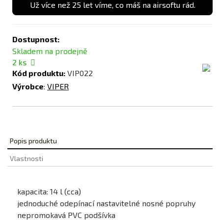
Už více než 25 let víme, co máš na airsoftu rád.
Dostupnost:
Skladem na prodejně
2
ks
Kód produktu:
VIP022
Výrobce
:
VIPER
Popis produktu
Vlastnosti
kapacita: 14 l (cca)
jednoduché odepínací nastavitelné nosné popruhy
nepromokavá PVC podšívka